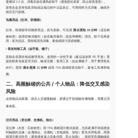
复擦拭 2-3 次，消毒后放在通风处晾干（避免阳光直射，防止材质变形）。
新骨灰盒若有包装异味或运输过程中沾染灰尘，可用同样方式消毒，确保开
箱后无污染物。
包裹用品（红布、防潮袋）
红布、防潮袋等织物类用品，若为新购，可先用
沸水浸泡 10 分钟
（适合棉
麻材质）或用衣物消毒剂（如含氯消毒剂，按说明稀释）清洗，晾干后再使
用；若为旧品，需彻底清洗消毒，避免残留污渍或细菌。
/ 骨灰转移工具（如手套、镊子）
若助念前需转移或整理骨灰，使用的一次性手套（建议选加厚 PE 手套）需
提前检查包装是否完好，确保无菌；复用工具（如金属镊子，用于整理骨灰
碎片）需用
沸水煮沸 15 分钟
或用 75% 酒精喷洒后晾干，避免工具携带细
菌。
二、高频触碰的公共 / 个人物品：降低交叉感染
风险
这类物品由家属、助念人员频繁触碰，易通过手部接触传播细菌，需重点消
毒表面。
仪式用品（灵位牌、念佛机、烛台）
灵位牌（木质 / 石材材质）用 75% 酒精湿巾擦拭表面，尤其家属手持或摆放
时触碰的边缘；金属烛台、念佛机（含电源线、按钮）需先关闭电源，用酒
精湿巾擦拭外壳（避免液体渗入设备内部，防止短路），按钮等高频触碰处