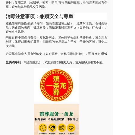
开封；复用工具（如镊子、剪刀）需用 75% 酒精消毒后，单独用无菌纱布包
裹，避免与其他物品交叉污染。
消毒注意事项：兼顾安全与尊重
避免使用刺激性强的消毒剂（如高浓度过氧乙酸），尤其对木质、石材类物
品，防止腐蚀表面、破坏材质；酒精消毒时远离明火（如香烛、打火机），
避免火灾风险。
消毒过程中需保持敬畏，擦拭骨灰盒、灵位牌等物品时动作轻柔，避免用力
刮擦，体现对逝者的尊重；消毒后的物品需放在干净、干燥的区域，避免二
次污染。
若家属或助念人员有过敏史（如对酒精、含氯消毒剂过敏），可替换为
季铵
盐类消毒剂
（刺激性较低），或提前告知相关人员，避免接触后引发不适。