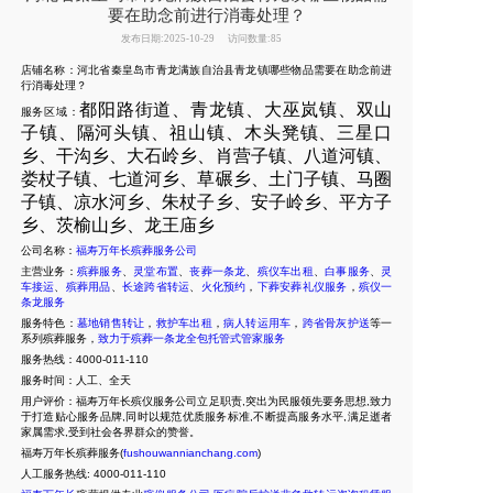
要在助念前进行消毒处理？
发布日期:2025-10-29
访问数量:85
店铺名称：河北省秦皇岛市青龙满族自治县青龙镇哪些物品需要在助念前进
行消毒处理？
都阳路街道、青龙镇、大巫岚镇、双山
服务区域：
子镇、隔河头镇、祖山镇、木头凳镇、三星口
乡、干沟乡、大石岭乡、肖营子镇、八道河镇、
娄杖子镇、七道河乡、草碾乡、土门子镇、马圈
子镇、凉水河乡、朱杖子乡、安子岭乡、平方子
乡、茨榆山乡、龙王庙乡
公司名称：
福寿万年长殡葬服务公司
主营业务：
殡葬服务
、
灵堂布置
、
丧葬一条龙
、
殡仪车出租
、
白事服务
、
灵
车接运
、
殡葬用品
、
长途跨省转运
、
火化预约
，
下葬安葬礼仪服务
，
殡仪一
条龙服务
服务特色：
墓地销售转让
，
救护车出租
，
病人转运用车
，
跨省骨灰护送
等一
系列殡葬服务，
致力于殡葬一条龙全包托管式管家服务
服务热线：4000-011-110
服务时间：人工、全天
用户评价：福寿万年长殡仪服务公司立足职责,突出为民服领先要务思想,致力
于打造贴心服务品牌,同时以规范优质服务标准,不断提高服务水平,满足逝者
家属需求,受到社会各界群众的赞誉。
福寿万年长殡葬服务(
fushouwannianchang.com
)
人工服务热线:
4000-011-110