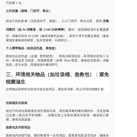
可多擦 1 次。
公共设施（座椅、门把手、祭台）
助念厅内的座椅（尤其是扶手、椅面）、入口门把手、祭台台面，需用
含氯
消毒剂（如 84 消毒液，按 1:100 比例稀释）
擦拭，或用酒精湿巾全覆盖擦
拭，消毒后等待 30 分钟（确保消毒剂起效），再用干净干布擦去残留（避免
腐蚀性液体损伤材质，如木质座椅、石材祭台）。
个人携带物品（如供品托盘、香烛盒）
摆放供品的托盘（金属 / 塑料材质），用洗洁精清洗后，再用沸水浸泡 5 分
钟；香烛盒若为纸质，用酒精喷雾（距离 30cm 喷洒，避免纸张受潮）消毒
表面；若为木质，用酒精湿巾擦拭即可。
三、环境相关物品（如垃圾桶、急救包）：避免
细菌滋生
这类物品易堆积垃圾或存放应急用品，需提前消毒，防止环境内细菌扩散。
垃圾桶及垃圾袋
助念厅内的垃圾桶需先清空残留垃圾，用含氯消毒剂擦拭桶内外，尤其是桶
口边缘（易沾染手部细菌），消毒后套上全新的素色垃圾袋，确保袋口紧
绷，避免垃圾渗漏。
急救包及内部用品
急救包内的创可贴、碘伏棉签等一次性用品，需检查包装是否完好，确保未