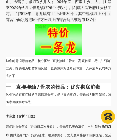
山、大营子、前庄3乡并入；1996年底，西双山乡并入。 [1]截
至2020年6月，青龙镇辖28个行政村， [3]镇人民政府驻大杖子
村。 [1]2018年，青龙镇有工业企业20个，其中规模以上7个；
有营业面积超过50平方米以上的综合商店或超市137个
助念前需消毒的物品，核心围绕 “直接接触 / 骨灰、高频触碰、易滋生细菌”
三类，既要避免细菌传播风险，也要兼顾对逝者的尊重，具体清单及消毒方
式如下：
一、直接接触 / 骨灰的物品：优先彻底消毒
这类物品直接接触逝者遗骸或骨灰，是消毒的重点，需确保无细菌残留，避
免家属接触时感染。
骨灰盒（含新 / 旧盒）
若使用旧骨灰盒（迁坟或二次安置），需先清除表面灰尘，再用
75% 酒精湿
巾
擦拭盒身内外（包括缝隙、雕刻纹路），尤其盒内接触骨灰的区域，需反