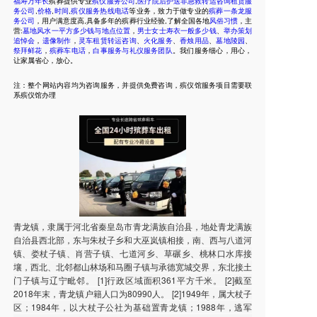
福寿万年长
殡葬提供专业
殡仪服务公司
,
医疗院后护送非急救转运咨询租赁服
务公司
,
价格
,
时间
,
殡仪服务热线电话
等业务，致力于做专业的
殡葬一条龙服
务公司
，用户满意度高,具备多年的殡葬行业经验,了解全国各地
风俗习惯
，主
营:
墓地风水一平方多少钱与地点位置
，
男士女士寿衣一般多少钱
、
举办策划
追悼会
，
遗像制作
，
灵车租赁转运咨询
、
火化服务
、
香烛用品
、
墓地陵园
、
祭拜鲜花
，
殡葬车电话
，
白事服务与礼仪服务团队
。我们服务细心，用心，
让家属省心，放心。
注：整个网站内容均为咨询服务，并提供免费咨询，殡仪馆服务项目需要联
系殡仪馆办理
青龙镇，隶属于河北省秦皇岛市青龙满族自治县，地处青龙满族
自治县西北部，东与朱杖子乡和大巫岚镇相接，南、西与八道河
镇、娄杖子镇、肖营子镇、七道河乡、草碾乡、桃林口水库接
壤，西北、北邻都山林场和马圈子镇与承德宽城交界，东北接土
门子镇与辽宁毗邻。 [1]行政区域面积361平方千米。 [2]截至
2018年末，青龙镇户籍人口为80990人。 [2]1949年，属大杖子
区；1984年，以大杖子公社为基础置青龙镇；1988年，逃军