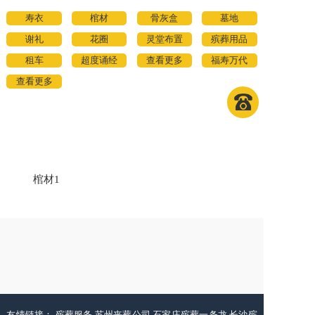
寿衣
棺材
骨灰盒
墓地
谢礼
花圈
灵堂布置
殡葬用品
租车
超度诵经
查看更多
福寿万代
查看更多
棺材1
友情链接：
殡葬服务
苏州丧葬公司
石家庄殡葬一条龙
长沙殡