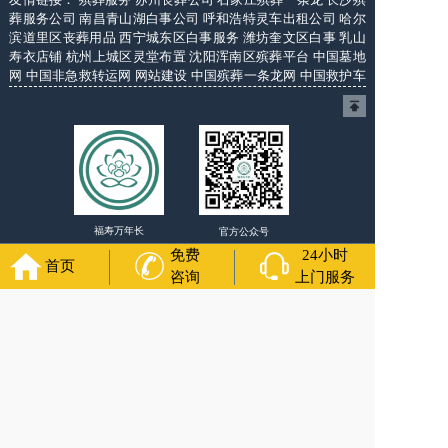
葬服务公司
南昌青山湖白事公司
呼和浩特灵车出租公司
哈尔
滨道里区丧葬用品
西宁城东区白事服务
潍坊奎文区白事
乳山
寿衣店铺
杭州上城区灵堂布置
沈阳浑南区殡葬平台
中国墓地
网
中国非急救转运网
网站建设
中国殡葬一条龙网
中国救护车
网
葬花店
葬花服务网
玉林殡葬服务
福寿万年长
官方公众号
免费
24小时
首页
咨询
上门服务
400-000-1116
各城市均有服务人员上门服务
24小时上门服务
Copyright 2024 秦皇岛福寿万年长 All Rights Reserved.全站内
容均为咨询服务，遗体转运接送业务须联系当地殡仪馆咨询.
备案号：苏ICP备11067224号-9
网站建设
：
上往建站