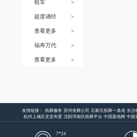
租车
>
超度诵经
>
查看更多
>
福寿万代
>
查看更多
>
友情链接：
殡葬服务
苏州丧葬公司
石家庄殡葬一条龙
长沙
杭州上城区灵堂布置
沈阳浑南区殡葬平台
中国墓地网
中国
7*24