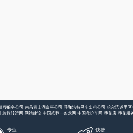
殡葬服务公司
南昌青山湖白事公司
呼和浩特灵车出租公司
哈尔滨道里区
非急救转运网
网站建设
中国殡葬一条龙网
中国救护车网
葬花店
葬花服
专业
快捷