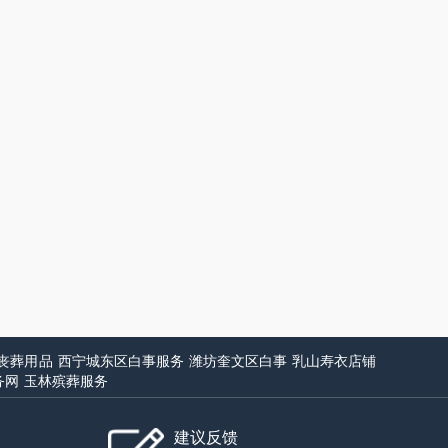
丧葬用品
西宁城东区白事服务
潍坊奎文区白事
乳山寿衣店铺
务网
玉林殡葬服务
建议反馈