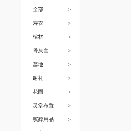
全部
>
寿衣
>
棺材
>
骨灰盒
>
墓地
>
谢礼
>
花圈
>
灵堂布置
>
殡葬用品
>