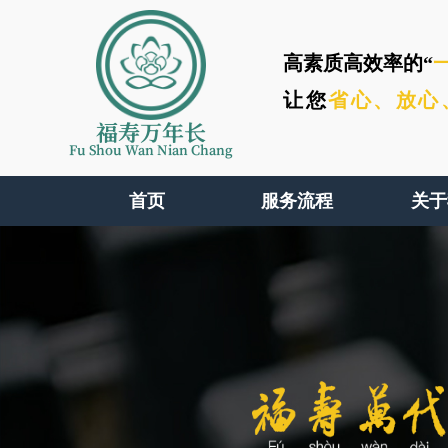
高素质高效率的“
让您
省心、
放心
福寿万年长
Fu Shou Wan Nian Chang
首页
服务流程
关于