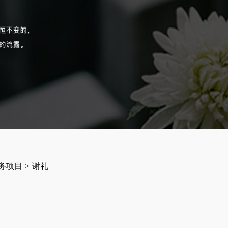
务项目
>
谢礼