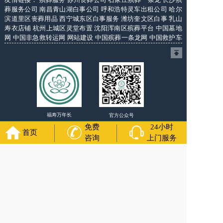
葬服务公司
南昌青山湖白事公司
呼和浩特灵车出租公司
哈尔
滨道里区丧葬用品
西宁城东区白事服务
潍坊奎文区白事
乳山
寿衣店铺
杭州上城区灵堂布置
沈阳浑南区殡葬平台
中国墓地
网
中国非急救转运网
网站建设
中国殡葬一条龙网
中国救护车
网
葬花店
葬花服务网
玉林殡葬服务
福寿万年长
官方公众号
免费
24小时
首页
咨询
上门服务
400-000-1116
各城市均有服务人员上门服务
24小时上门服务
Copyright 2024 秦皇岛福寿万年长 All Rights Reserved.全站内
容均为咨询服务，遗体转运接送业务须联系当地殡仪馆咨询.
备案号：苏ICP备11067224号-9
网站建设
：
上往建站