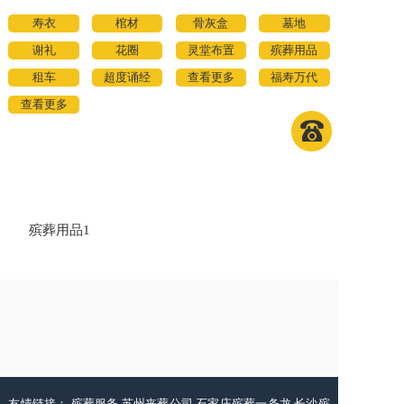
寿衣
棺材
骨灰盒
墓地
谢礼
花圈
灵堂布置
殡葬用品
租车
超度诵经
查看更多
福寿万代
查看更多
殡葬用品1
友情链接：
殡葬服务
苏州丧葬公司
石家庄殡葬一条龙
长沙殡