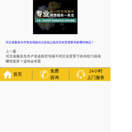
河北省秦皇岛市青龙满族自治县祖山镇灵堂布置需要准备哪些物品？
上一篇:
河北省秦皇岛市卢龙县陈官屯镇不同文化背景下的吊唁习俗有
哪些差异？追悼会布置
下一篇:
免费
24小时
首页
河北省秦皇岛市青龙满族自治县土门子镇遗像最忌讳什么？运
咨询
上门服务
送骨灰，下葬
友情链接：
殡葬服务
苏州丧葬公司
石家庄殡葬一条龙
长沙殡
葬服务公司
南昌青山湖白事公司
呼和浩特灵车出租公司
哈尔