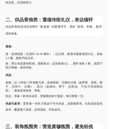
色支架，忌花哨设计。
二、供品香烛类：遵循传统礼仪，表达缅怀
供品和香烛是传统丧葬中 “敬逝者” 的重要环节，需按 “新鲜、单数、素净”
原则准备。
香烛
：
香：选择线香（长度约 30-40 厘米），以沉香、檀香等素雅香型为主，准备
2-3 捆，避免气味过浓。
烛：用白色或黄色蜡烛，搭配烛台（忌彩色烛台），通常准备 2 根，放置于
照片两侧，保持对称。
供品
：
食物：以 3 样或 5 样单数为准，选择新鲜、完整的水果（如苹果、香蕉、橙
子，忌柿子、石榴）、糕点（如馒头、饼干，忌奶油、巧克力等花哨品
类），避免使用肉类、荤食。
饮品：准备一杯清水或茶，用素雅的杯子盛放，每日更换一次。
供桌与桌布
：需准备一张长方形桌子作为供桌，桌面铺黑色、白色或深蓝色
桌布，覆盖整个桌面，忌用花纹、亮色桌布。
三、装饰氛围类：营造肃穆氛围，避免轻佻