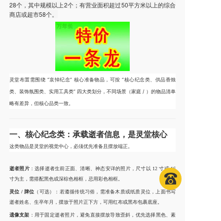
28个，其中规模以上2个；有营业面积超过50平方米以上的综合
商店或超市58个。
灵堂布置需围绕 “哀悼纪念” 核心准备物品，可按 “核心纪念类、供品香烛
类、装饰氛围类、实用工具类” 四大类划分，不同场景（家庭 / ）的物品清单
略有差异，但核心品类一致。
一、核心纪念类：承载逝者信息，是灵堂核心
这类物品是灵堂的视觉中心，必须优先准备且摆放端正。
逝者照片
：选择逝者生前正面、清晰、神态安详的照片，尺寸以 12 寸或 16
寸为主，需搭配黑色或深棕色相框，忌用彩色相框。
灵位 / 牌位
（可选）：若遵循传统习俗，需准备木质或纸质灵位，上面书写
逝者姓名、生卒年月，摆放于照片正下方，可用红布或黑布包裹底座。
遗像支架
：用于固定逝者照片，避免直接摆放导致歪斜，优先选择黑色、素