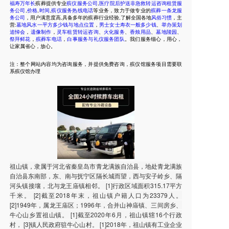
福寿万年长
殡葬提供专业
殡仪服务公司
,
医疗院后护送非急救转运咨询租赁服
务公司
,
价格
,
时间
,
殡仪服务热线电话
等业务，致力于做专业的
殡葬一条龙服
务公司
，用户满意度高,具备多年的殡葬行业经验,了解全国各地
风俗习惯
，主
营:
墓地风水一平方多少钱与地点位置
，
男士女士寿衣一般多少钱
、
举办策划
追悼会
，
遗像制作
，
灵车租赁转运咨询
、
火化服务
、
香烛用品
、
墓地陵园
、
祭拜鲜花
，
殡葬车电话
，
白事服务与礼仪服务团队
。我们服务细心，用心，
让家属省心，放心。
注：整个网站内容均为咨询服务，并提供免费咨询，殡仪馆服务项目需要联
系殡仪馆办理
祖山镇，隶属于河北省秦皇岛市青龙满族自治县，地处青龙满族
自治县东南部，东、南与抚宁区隔长城而望，西与安子岭乡、隔
河头镇接壤，北与龙王庙镇相邻。 [1]行政区域面积315.17平方
千米。 [2]截至2018年末，祖山镇户籍人口为23379人。
[2]1949年，属龙王庙区；1996年，合并山神庙镇、三间房乡、
牛心山乡置祖山镇。 [1]截至2020年6月，祖山镇辖16个行政
村， [3]镇人民政府驻牛心山村。 [1]2018年，祖山镇有工业企业