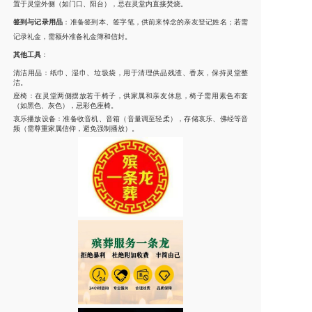
置于灵堂外侧（如门口、阳台），忌在灵堂内直接焚烧。
签到与记录用品
：准备签到本、签字笔，供前来悼念的亲友登记姓名；若需
记录礼金，需额外准备礼金簿和信封。
其他工具
：
清洁用品：纸巾、湿巾、垃圾袋，用于清理供品残渣、香灰，保持灵堂整
洁。
座椅：在灵堂两侧摆放若干椅子，供家属和亲友休息，椅子需用素色布套
（如黑色、灰色），忌彩色座椅。
哀乐播放设备：准备收音机、音箱（音量调至轻柔），存储哀乐、佛经等音
频（需尊重家属信仰，避免强制播放）。