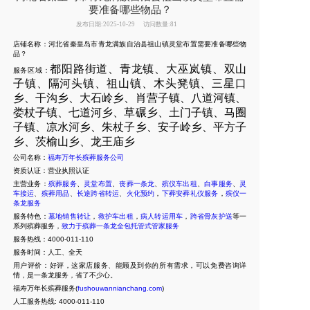
要准备哪些物品？
发布日期:2025-10-29
访问数量:81
店铺名称：河北省秦皇岛市青龙满族自治县祖山镇灵堂布置需要准备哪些物
品？
都阳路街道、青龙镇、大巫岚镇、双山
服务区域：
子镇、隔河头镇、祖山镇、木头凳镇、三星口
乡、干沟乡、大石岭乡、肖营子镇、八道河镇、
娄杖子镇、七道河乡、草碾乡、土门子镇、马圈
子镇、凉水河乡、朱杖子乡、安子岭乡、平方子
乡、茨榆山乡、龙王庙乡
公司名称：
福寿万年长殡葬服务公司
资质认证：营业执照认证
主营业务：
殡葬服务
、
灵堂布置
、
丧葬一条龙
、
殡仪车出租
、
白事服务
、
灵
车接运
、
殡葬用品
、
长途跨省转运
、
火化预约
，
下葬安葬礼仪服务
，
殡仪一
条龙服务
服务特色：
墓地销售转让
，
救护车出租
，
病人转运用车
，
跨省骨灰护送
等一
系列殡葬服务，
致力于殡葬一条龙全包托管式管家服务
服务热线：4000-011-110
服务时间：人工、全天
用户评价：好评，这家店服务、能顾及到你的所有需求，可以免费咨询详
情，是一条龙服务，省了不少心。
福寿万年长殡葬服务(
fushouwannianchang.com
)
人工服务热线:
4000-011-110