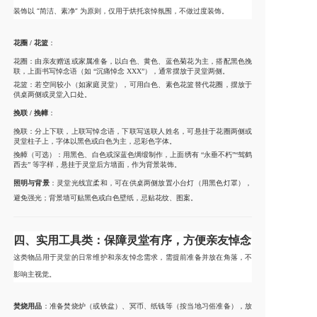
装饰以 “简洁、素净” 为原则，仅用于烘托哀悼氛围，不做过度装饰。
花圈 / 花篮
：
花圈：由亲友赠送或家属准备，以白色、黄色、蓝色菊花为主，搭配黑色挽
联，上面书写悼念语（如 “沉痛悼念 XXX”），通常摆放于灵堂两侧。
花篮：若空间较小（如家庭灵堂），可用白色、素色花篮替代花圈，摆放于
供桌两侧或灵堂入口处。
挽联 / 挽幛
：
挽联：分上下联，上联写悼念语，下联写送联人姓名，可悬挂于花圈两侧或
灵堂柱子上，字体以黑色或白色为主，忌彩色字体。
挽幛（可选）：用黑色、白色或深蓝色绸缎制作，上面绣有 “永垂不朽”“驾鹤
西去” 等字样，悬挂于灵堂后方墙面，作为背景装饰。
照明与背景
：灵堂光线宜柔和，可在供桌两侧放置小台灯（用黑色灯罩），
避免强光；背景墙可贴黑色或白色壁纸，忌贴花纹、图案。
四、实用工具类：保障灵堂有序，方便亲友悼念
这类物品用于灵堂的日常维护和亲友悼念需求，需提前准备并放在角落，不
影响主视觉。
焚烧用品
：准备焚烧炉（或铁盆）、冥币、纸钱等（按当地习俗准备），放