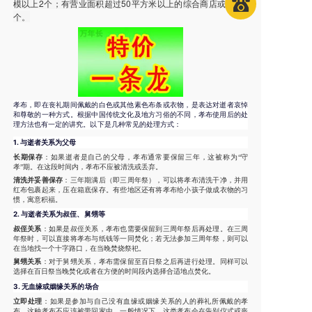
模以上2个；有营业面积超过50平方米以上的综合商店或超市7
个。
孝布，即在丧礼期间佩戴的白色或其他素色布条或衣物，是表达对逝者哀悼
和尊敬的一种方式。根据中国传统文化及地方习俗的不同，孝布使用后的处
理方法也有一定的讲究。以下是几种常见的处理方式：
1.
与逝者关系为父母
长期保存
：如果逝者是自己的父母，孝布通常要保留三年，这被称为“守
孝”期。在这段时间内，孝布不应被清洗或丢弃。
清洗并妥善保存
：三年期满后（即三周年祭），可以将孝布清洗干净，并用
红布包裹起来，压在箱底保存。有些地区还有将孝布给小孩子做成衣物的习
惯，寓意积福。
2.
与逝者关系为叔侄、舅甥等
叔侄关系
：如果是叔侄关系，孝布也需要保留到三周年祭后再处理。在三周
年祭时，可以直接将孝布与纸钱等一同焚化；若无法参加三周年祭，则可以
在当地找一个十字路口，在当晚焚烧祭祀。
舅甥关系
：对于舅甥关系，孝布需保留至百日祭之后再进行处理。同样可以
选择在百日祭当晚焚化或者在方便的时间段内选择合适地点焚化。
3.
无血缘或姻缘关系的场合
立即处理
：如果是参加与自己没有血缘或姻缘关系的人的葬礼所佩戴的孝
布，这种孝布不应该被带回家中。一般情况下，这类孝布会在告别仪式或丧