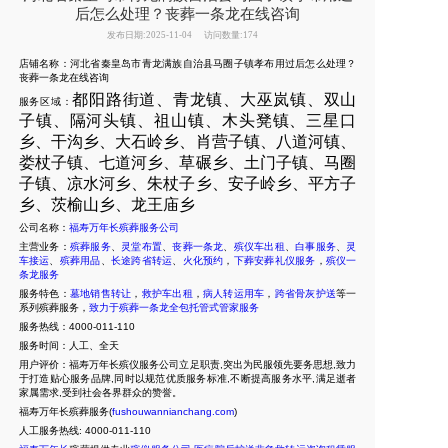
后怎么处理？丧葬一条龙在线咨询
发布日期:2025-11-04
访问数量:174
店铺名称：河北省秦皇岛市青龙满族自治县马圈子镇孝布用过后怎么处理？
丧葬一条龙在线咨询
都阳路街道、青龙镇、大巫岚镇、双山
服务区域：
子镇、隔河头镇、祖山镇、木头凳镇、三星口
乡、干沟乡、大石岭乡、肖营子镇、八道河镇、
娄杖子镇、七道河乡、草碾乡、土门子镇、马圈
子镇、凉水河乡、朱杖子乡、安子岭乡、平方子
乡、茨榆山乡、龙王庙乡
公司名称：
福寿万年长殡葬服务公司
主营业务：
殡葬服务
、
灵堂布置
、
丧葬一条龙
、
殡仪车出租
、
白事服务
、
灵
车接运
、
殡葬用品
、
长途跨省转运
、
火化预约
，
下葬安葬礼仪服务
，
殡仪一
条龙服务
服务特色：
墓地销售转让
，
救护车出租
，
病人转运用车
，
跨省骨灰护送
等一
系列殡葬服务，
致力于殡葬一条龙全包托管式管家服务
服务热线：4000-011-110
服务时间：人工、全天
用户评价：福寿万年长殡仪服务公司立足职责,突出为民服领先要务思想,致力
于打造贴心服务品牌,同时以规范优质服务标准,不断提高服务水平,满足逝者
家属需求,受到社会各界群众的赞誉。
福寿万年长殡葬服务(
fushouwannianchang.com
)
人工服务热线:
4000-011-110