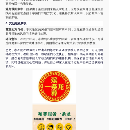
宴前收回并当场焚化。
避免带回家中
：如果由于某些原因未能及时处理，应尽快在离开丧礼现场后
找到合适的地点如十字路口等地方焚化，避免将其带入家中，以防带来不吉
利的影响。
4.
其他注意事项
尊重地方习俗
：不同地区的风俗习惯可能有所不同，因此在具体操作时还需
参考当地的风俗习惯来进行处理。
环保意识
：在现代社会，考虑到环境保护的因素，在条件允许的情况下可以
选择更加环保的方式处理孝布，例如通过深埋等方式来代替传统的焚烧。
总之，孝布的处理体现了对逝者的尊敬以及遵循传统习俗的态度。无论是哪
种处理方式，都应当怀着一颗敬重的心去执行。如果你不确定具体的习俗要
求，建议咨询家族中的长辈或当地的殡葬服务机构，确保符合当地的风俗习
惯。同时也要注意心理调适，保证自己和家人在这个过程中得到适当的支持
和关怀。