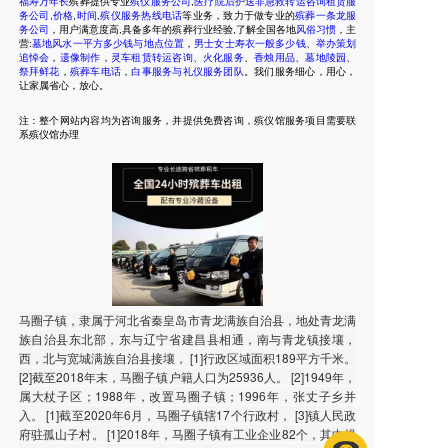
福寿万年长
殡葬提供专业
殡仪服务公司
,
医疗院后护送非急救转运咨询租赁服
务公司
,
价格
,
时间
,
殡仪服务热线电话
等业务，致力于做专业的
殡葬一条龙服
务公司
，用户满意度高,具备多年的殡葬行业经验,了解全国各地
风俗习惯
，主
营:
墓地风水一平方多少钱与地点位置
，
男士女士寿衣一般多少钱
、
举办策划
追悼会
，
遗像制作
，
灵车租赁转运咨询
、
火化服务
、
香烛用品
、
墓地陵园
、
祭拜鲜花
，
殡葬车电话
，
白事服务与礼仪服务团队
。我们服务细心，用心，
让家属省心，放心。
注：整个网站内容均为咨询服务，并提供免费咨询，殡仪馆服务项目需要联
系殡仪馆办理
马圈子镇，隶属于河北省秦皇岛市青龙满族自治县，地处青龙满
族自治县东北部，东与辽宁省建昌县相通，南与青龙镇接壤，
西，北与宽城满族自治县接壤， [1]行政区域面积189平方千米。
[2]截至2018年末，马圈子镇户籍人口为25936人。 [2]1949年，
属大杖子区；1988年，改置马圈子镇；1996年，张丈子乡并
入。 [1]截至2020年6月，马圈子镇辖17个行政村， [3]镇人民政
府驻孤山子村。 [1]2018年，马圈子镇有工业企业82个，其中规