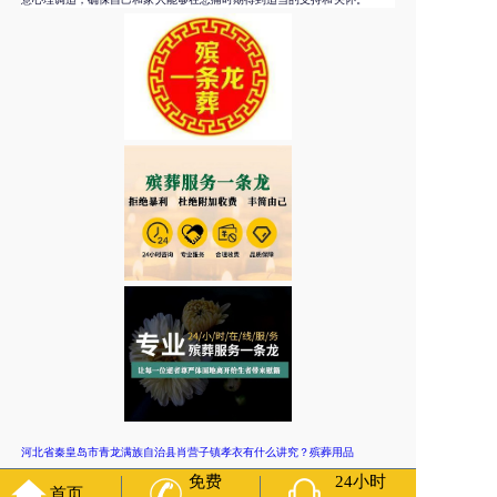
河北省秦皇岛市青龙满族自治县肖营子镇孝衣有什么讲究？殡葬用品
免费
24小时
上一篇:
河北省秦皇岛市卢龙县印庄镇助念厅租赁流程
首页