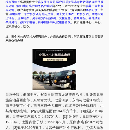
福寿万年长
殡葬提供专业
殡仪服务公司
,
医疗院后护送非急救转运咨询租赁服
务公司
,
价格
,
时间
,
殡仪服务热线电话
等业务，致力于做专业的
殡葬一条龙服
务公司
，用户满意度高,具备多年的殡葬行业经验,了解全国各地
风俗习惯
，主
营:
墓地风水一平方多少钱与地点位置
，
男士女士寿衣一般多少钱
、
举办策划
追悼会
，
遗像制作
，
灵车租赁转运咨询
、
火化服务
、
香烛用品
、
墓地陵园
、
祭拜鲜花
，
殡葬车电话
，
白事服务与礼仪服务团队
。我们服务细心，用心，
让家属省心，放心。
注：整个网站内容均为咨询服务，并提供免费咨询，殡仪馆服务项目需要联
系殡仪馆办理
肖营子镇，隶属于河北省秦皇岛市青龙满族自治县，地处青龙满
族自治县西南部，东邻青龙镇、七道河乡，东南与七道河相接，
南与迁安市相接，西与三拨子乡相连，西北与娄杖子镇相邻，北
与青龙镇接壤。 [2]行政区域面积134平方千米。 [3]截至2018年
末，肖营子镇户籍人口为35701人。 [3]1949年，属肖营子区；
1988年，改置肖营子镇；1996年2月，原白家店乡10个村划
入。 [2]截至2020年6月，肖营子镇辖24个行政村， [4]镇人民政