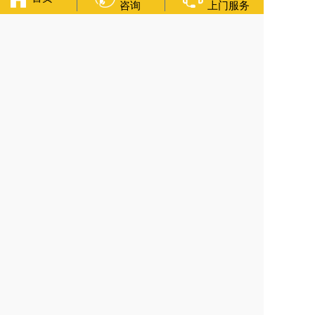
咨询
上门服务
下一篇:
河北省秦皇岛市青龙满族自治县凉水河镇白事期间送葬队伍的
人数有什么讲究？
友情链接：
殡葬服务
苏州丧葬公司
石家庄殡葬一条龙
长沙殡
葬服务公司
南昌青山湖白事公司
呼和浩特灵车出租公司
哈尔
滨道里区丧葬用品
西宁城东区白事服务
潍坊奎文区白事
乳山
寿衣店铺
杭州上城区灵堂布置
沈阳浑南区殡葬平台
中国墓地
网
中国非急救转运网
网站建设
中国殡葬一条龙网
中国救护车
网
葬花店
葬花服务网
玉林殡葬服务
福寿万年长
官方公众号