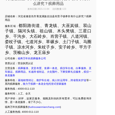
么讲究？殡葬用品
发布日期:2025-11-04
访问数量:123
店铺名称：河北省秦皇岛市青龙满族自治县肖营子镇孝衣有什么讲究？殡葬
用品
都阳路街道、青龙镇、大巫岚镇、双山
服务区域：
子镇、隔河头镇、祖山镇、木头凳镇、三星口
乡、干沟乡、大石岭乡、肖营子镇、八道河镇、
娄杖子镇、七道河乡、草碾乡、土门子镇、马圈
子镇、凉水河乡、朱杖子乡、安子岭乡、平方子
乡、茨榆山乡、龙王庙乡
公司名称：
福寿万年长殡葬服务公司
资质认证：营业执照认证
主营业务：
殡葬服务
、
灵堂布置
、
丧葬一条龙
、
殡仪车出租
、
白事服务
、
灵
车接运
、
殡葬用品
、
长途跨省转运
、
火化预约
，
下葬安葬礼仪服务
，
殡仪一
条龙服务
服务特色：
墓地销售转让
，
救护车出租
，
病人转运用车
，
跨省骨灰护送
等一
系列殡葬服务，
致力于殡葬一条龙全包托管式管家服务
服务热线：4000-011-110
服务时间：人工、全天
用户评价：好评，这家店服务、能顾及到你的所有需求，可以免费咨询详
情，是一条龙服务，省了不少心。
福寿万年长殡葬服务(
fushouwannianchang.com
)
人工服务热线:
4000-011-110