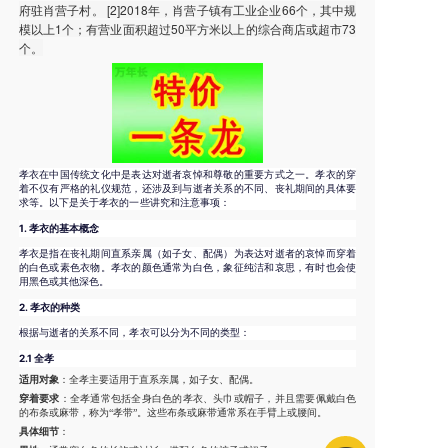
府驻肖营子村。 [2]2018年，肖营子镇有工业企业66个，其中规
模以上1个；有营业面积超过50平方米以上的综合商店或超市73
个。
孝衣在中国传统文化中是表达对逝者哀悼和尊敬的重要方式之一。孝衣的穿
着不仅有严格的礼仪规范，还涉及到与逝者关系的不同、丧礼期间的具体要
求等。以下是关于孝衣的一些讲究和注意事项：
1.
孝衣的基本概念
孝衣是指在丧礼期间直系亲属（如子女、配偶）为表达对逝者的哀悼而穿着
的白色或素色衣物。孝衣的颜色通常为白色，象征纯洁和哀思，有时也会使
用黑色或其他深色。
2.
孝衣的种类
根据与逝者的关系不同，孝衣可以分为不同的类型：
2.1 全孝
适用对象
：全孝主要适用于直系亲属，如子女、配偶。
穿着要求
：全孝通常包括全身白色的孝衣、头巾或帽子，并且需要佩戴白色
的布条或麻带，称为“孝带”。这些布条或麻带通常系在手臂上或腰间。
具体细节
：