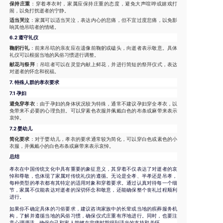
保持庄重
：穿着孝衣时，家属应保持庄重的态度，避免大声喧哗或嬉戏打
闹，以免打扰逝者的宁静。
适当哭泣
：家属可以适当哭泣，表达内心的悲痛，但不宜过度悲痛，以免影
响其他吊唁者的情绪。
6.2 遵守礼仪
鞠躬行礼
：前来吊唁的亲友应在遗像前鞠躬或磕头，向逝者表示敬意。具体
礼仪可以根据当地的风俗习惯进行调整。
献花与祭拜
：吊唁者可以在灵堂内献上鲜花，并进行简短的祭拜仪式，表达
对逝者的怀念和祝福。
7.
特殊人群的孝衣要求
7.1 孕妇
避免穿孝衣
：由于孕妇的身体状况较为特殊，通常不建议孕妇穿全孝衣，以
免带来不必要的心理负担。可以穿素色衣服并佩戴白色的布条或麻带来表示
哀悼。
7.2 婴幼儿
简化要求
：对于婴幼儿，孝衣的要求通常较为简化，可以穿白色或素色的小
衣服，并佩戴小的白色布条或麻带来表示哀悼。
总结
孝衣在中国传统文化中具有重要的象征意义，其穿着不仅表达了对逝者的哀
悼和尊敬，也体现了家属对传统礼仪的遵循。无论是全孝、半孝还是吊孝，
每种类型的孝衣都有其特定的适用对象和穿着要求。通过认真对待每一个细
节，家属不仅能表达对逝者的深切怀念和敬意，还能确保整个丧礼过程顺利
进行。
如果你不确定具体的习俗要求，建议咨询家族中的长辈或当地的殡葬服务机
构，了解并遵循当地的风俗习惯，确保仪式庄重有序地进行。同时，也要注
意心理调适，确保自己和家人能够在悲痛时期得到适当的支持和关怀。