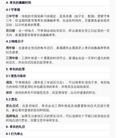
4.
孝衣的佩戴时间
4.1 守孝期
三年守孝
：传统的中国丧葬习俗规定，直系亲属（如子女、配偶）需要守孝
三年，在这期间要穿着孝衣或佩戴孝带。在这段时间内，尽量避免参加喜庆
活动，以示对逝者的尊重。
百日祭
：在一些地方，守孝期会缩短到百日，即从逝者去世之日起算的一百
天内，家属需要穿着孝衣或佩戴孝带。
4.2 特殊日子
周年祭
：在逝者去世后的每年忌日，家属通常会重新穿上孝衣或佩戴孝带来
纪念逝者。
三周年祭
：三周年祭是一个重要的时间节点，家属会在这一天举行盛大的祭
祀仪式，并在仪式结束后处理孝衣。
5.
孝衣的处理
5.1 清洗与保存
清洗
：守孝期满后（通常是三年或百日后），可以将孝衣清洗干净。有些地
方的传统习惯是用红布包裹洗净的孝衣，并将其压在箱底保存。
保存
：保存的孝衣不应随意丢弃，应妥善保管，以示对逝者的怀念。
5.2 焚化
焚化仪式
：在某些地区，孝衣会在三周年祭或其他重要祭祀仪式后进行焚
化，象征着对逝者的告别和祝福。
选择地点
：如果无法参加正式的焚化仪式，可以选择在十字路口或其他合适
的地点进行焚化，但要注意环保和安全。
6.
孝衣的礼仪
6.1 行为举止