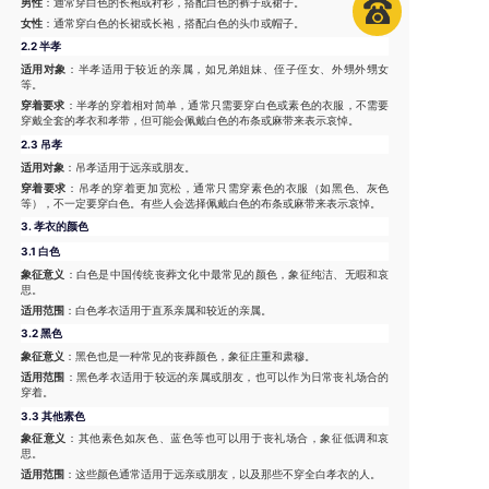
男性
：通常穿白色的长袍或衬衫，搭配白色的裤子或裙子。
女性
：通常穿白色的长裙或长袍，搭配白色的头巾或帽子。
2.2 半孝
适用对象
：半孝适用于较近的亲属，如兄弟姐妹、侄子侄女、外甥外甥女
等。
穿着要求
：半孝的穿着相对简单，通常只需要穿白色或素色的衣服，不需要
穿戴全套的孝衣和孝带，但可能会佩戴白色的布条或麻带来表示哀悼。
2.3 吊孝
适用对象
：吊孝适用于远亲或朋友。
穿着要求
：吊孝的穿着更加宽松，通常只需穿素色的衣服（如黑色、灰色
等），不一定要穿白色。有些人会选择佩戴白色的布条或麻带来表示哀悼。
3.
孝衣的颜色
3.1 白色
象征意义
：白色是中国传统丧葬文化中最常见的颜色，象征纯洁、无暇和哀
思。
适用范围
：白色孝衣适用于直系亲属和较近的亲属。
3.2 黑色
象征意义
：黑色也是一种常见的丧葬颜色，象征庄重和肃穆。
适用范围
：黑色孝衣适用于较远的亲属或朋友，也可以作为日常丧礼场合的
穿着。
3.3 其他素色
象征意义
：其他素色如灰色、蓝色等也可以用于丧礼场合，象征低调和哀
思。
适用范围
：这些颜色通常适用于远亲或朋友，以及那些不穿全白孝衣的人。