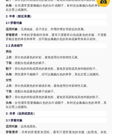
头饰
：女性通常需要佩戴白色的头巾或帽子，有时还会佩戴白色的孝带，系
在左臂上或腰间。
2.
半孝（较近亲属）
2.1 穿着对象
适用对象
：兄弟姐妹、侄子侄女、外甥外甥女等较近的亲属。
穿着要求
：半孝的穿着相对简单，通常只需要穿白色或素色的衣服，不需要
穿戴全套的孝衣和孝带，但可能会佩戴白色的布条或麻带来表示哀悼。
2.2 具体细节
男性
上衣
：穿白色或素色的衬衫，避免使用任何装饰性元素。
下装
：搭配白色或素色的裤子。
鞋子
：穿白色的布鞋或黑色的素色鞋，避免穿皮鞋或其他华丽的鞋子。
头饰
：男性通常不戴帽子，但可以佩戴白色的孝带，系在左臂上或腰间。
女性
上衣
：穿白色或素色的长裙或长袍，避免使用任何装饰性元素。
下装
：搭配白色或素色的裤子或裙子。
鞋子
：穿白色的布鞋或黑色的素色鞋，避免穿高跟鞋或其他华丽的鞋子。
头饰
：女性通常需要佩戴白色的头巾或帽子，有时还会佩戴白色的孝带，系
在左臂上或腰间。
3.
吊孝（远亲或朋友）
3.1 穿着对象
适用对象
：远亲或朋友。
穿着要求
：吊孝的穿着更加宽松，通常只需穿素色的衣服（如黑色、灰色