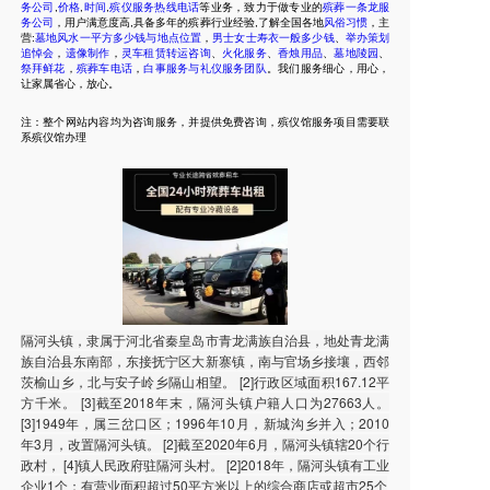
务公司
,
价格
,
时间
,
殡仪服务热线电话
等业务，致力于做专业的
殡葬一条龙服
务公司
，用户满意度高,具备多年的殡葬行业经验,了解全国各地
风俗习惯
，主
营:
墓地风水一平方多少钱与地点位置
，
男士女士寿衣一般多少钱
、
举办策划
追悼会
，
遗像制作
，
灵车租赁转运咨询
、
火化服务
、
香烛用品
、
墓地陵园
、
祭拜鲜花
，
殡葬车电话
，
白事服务与礼仪服务团队
。我们服务细心，用心，
让家属省心，放心。
注：整个网站内容均为咨询服务，并提供免费咨询，殡仪馆服务项目需要联
系殡仪馆办理
隔河头镇，隶属于河北省秦皇岛市青龙满族自治县，地处青龙满
族自治县东南部，东接抚宁区大新寨镇，南与官场乡接壤，西邻
茨榆山乡，北与安子岭乡隔山相望。 [2]行政区域面积167.12平
方千米。 [3]截至2018年末，隔河头镇户籍人口为27663人。
[3]1949年，属三岔口区；1996年10月，新城沟乡并入；2010
年3月，改置隔河头镇。 [2]截至2020年6月，隔河头镇辖20个行
政村， [4]镇人民政府驻隔河头村。 [2]2018年，隔河头镇有工业
企业1个；有营业面积超过50平方米以上的综合商店或超市25个