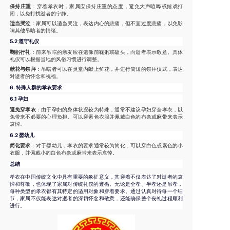
保持庄重
：穿着孝衣时，家属应保持庄重的态度，避免大声喧哗或嬉戏打
闹，以免打扰逝者的宁静。
适当哭泣
：家属可以适当哭泣，表达内心的悲痛，但不宜过度悲痛，以免影
响其他吊唁者的情绪。
5.2 遵守礼仪
鞠躬行礼
：前来吊唁的亲友应在遗像前鞠躬或磕头，向逝者表示敬意。具体
礼仪可以根据当地的风俗习惯进行调整。
献花与祭拜
：吊唁者可以在灵堂内献上鲜花，并进行简短的祭拜仪式，表达
对逝者的怀念和祝福。
6.
特殊人群的孝衣要求
6.1 孕妇
避免穿孝衣
：由于孕妇的身体状况较为特殊，通常不建议孕妇穿全孝衣，以
免带来不必要的心理负担。可以穿素色衣服并佩戴白色的布条或麻带来表示
哀悼。
6.2 婴幼儿
简化要求
：对于婴幼儿，孝衣的要求通常较为简化，可以穿白色或素色的小
衣服，并佩戴小的白色布条或麻带来表示哀悼。
总结
孝衣在中国传统文化中具有重要的象征意义，其穿着不仅表达了对逝者的哀
悼和尊敬，也体现了家属对传统礼仪的遵循。无论是全孝、半孝还是吊孝，
每种类型的孝衣都有其特定的适用对象和穿着要求。通过认真对待每一个细
节，家属不仅能表达对逝者的深切怀念和敬意，还能确保整个丧礼过程顺利
进行。