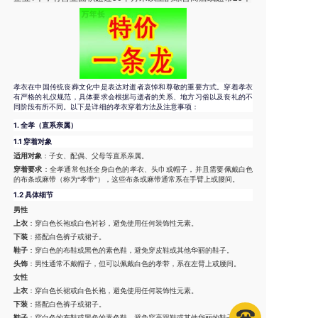
孝衣在中国传统丧葬文化中是表达对逝者哀悼和尊敬的重要方式。穿着孝衣
有严格的礼仪规范，具体要求会根据与逝者的关系、地方习俗以及丧礼的不
同阶段有所不同。以下是详细的孝衣穿着方法及注意事项：
1.
全孝（直系亲属）
1.1 穿着对象
适用对象
：子女、配偶、父母等直系亲属。
穿着要求
：全孝通常包括全身白色的孝衣、头巾或帽子，并且需要佩戴白色
的布条或麻带（称为“孝带”），这些布条或麻带通常系在手臂上或腰间。
1.2 具体细节
男性
上衣
：穿白色长袍或白色衬衫，避免使用任何装饰性元素。
下装
：搭配白色裤子或裙子。
鞋子
：穿白色的布鞋或黑色的素色鞋，避免穿皮鞋或其他华丽的鞋子。
头饰
：男性通常不戴帽子，但可以佩戴白色的孝带，系在左臂上或腰间。
女性
上衣
：穿白色长裙或白色长袍，避免使用任何装饰性元素。
下装
：搭配白色裤子或裙子。
鞋子
：穿白色的布鞋或黑色的素色鞋，避免穿高跟鞋或其他华丽的鞋子。