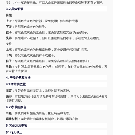
等），不一定要穿白色。有些人会选择佩戴白色的布条或麻带来表示哀悼。
3.2 具体细节
男性
上衣
：穿黑色或灰色的衬衫，避免使用任何装饰性元素。
下装
：搭配黑色或灰色的裤子。
鞋子
：穿黑色或灰色的素色鞋，避免穿皮鞋或其他华丽的鞋子。
头饰
：男性通常不戴帽子，但可以佩戴白色的孝带，系在左臂上或腰间。
女性
上衣
：穿黑色或灰色的长裙或长袍，避免使用任何装饰性元素。
下装
：搭配黑色或灰色的裤子或裙子。
鞋子
：穿黑色或灰色的素色鞋，避免穿高跟鞋或其他华丽的鞋子。
头饰
：女性通常需要佩戴白色的头巾或帽子，有时还会佩戴白色的孝带，系
在左臂上或腰间。
4.
孝带的佩戴方法
4.1 孝带的位置
左臂
：孝带通常系在左臂上，象征对逝者的哀悼。
腰部
：有些地方的传统习惯是将孝带系在腰部，具体可以根据当地的风俗习
惯进行调整。
4.2 孝带的颜色
白色
：传统的孝带颜色为白色，象征纯洁和哀思。
麻质材料
：孝带通常由麻质材料制成，以示朴素和哀悼。
5.
其他注意事项
5.1 行为举止