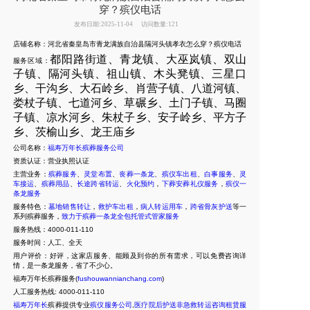
穿？殡仪电话
发布日期:2025-11-04
访问数量:121
店铺名称：河北省秦皇岛市青龙满族自治县隔河头镇孝衣怎么穿？殡仪电话
都阳路街道、青龙镇、大巫岚镇、双山
服务区域：
子镇、隔河头镇、祖山镇、木头凳镇、三星口
乡、干沟乡、大石岭乡、肖营子镇、八道河镇、
娄杖子镇、七道河乡、草碾乡、土门子镇、马圈
子镇、凉水河乡、朱杖子乡、安子岭乡、平方子
乡、茨榆山乡、龙王庙乡
公司名称：
福寿万年长殡葬服务公司
资质认证：营业执照认证
主营业务：
殡葬服务
、
灵堂布置
、
丧葬一条龙
、
殡仪车出租
、
白事服务
、
灵
车接运
、
殡葬用品
、
长途跨省转运
、
火化预约
，
下葬安葬礼仪服务
，
殡仪一
条龙服务
服务特色：
墓地销售转让
，
救护车出租
，
病人转运用车
，
跨省骨灰护送
等一
系列殡葬服务，
致力于殡葬一条龙全包托管式管家服务
服务热线：4000-011-110
服务时间：人工、全天
用户评价：好评，这家店服务、能顾及到你的所有需求，可以免费咨询详
情，是一条龙服务，省了不少心。
福寿万年长殡葬服务(
fushouwannianchang.com
)
人工服务热线:
4000-011-110
福寿万年长
殡葬提供专业
殡仪服务公司
,
医疗院后护送非急救转运咨询租赁服