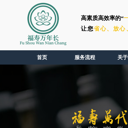
高素质高效率的“
让您
省心、
放心
福寿万年长
Fu Shou Wan Nian Chang
首页
服务流程
关于