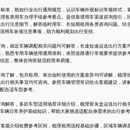
考标准，熟知行业出行通用规范，认识车辆外观标识常规样式，
梳理各类用车办理手续参考要点。提供靠谱用车渠道咨询指引，
送出行注意细节，解答临时用车、长短期租用各类咨询问题。结
清用车各项注意事项，助力顺利规划出行安排。
咨询，就近车辆调配相关问题均可解答，长途短途运送出行方案
惑，熟悉专用车辆使用通用准则，依照道路通行常规要求提供参
信息，整体咨询答疑流程简单易懂。
咨询了解，包月租用、单次临时使用的方案差异均可讲解，梳理
域出行相关事宜均可咨询。参照车辆管理常识给出客观建议，讲
配合适车型参考。
咨询解答，多款车型适用场景详细介绍，梳理骨灰盒运送出行相
车辆日常养护基础知识，帮助大家挑选适配自身需求的出行参考
，客观介绍收费参考区间，梳理租用流程基础步骤，区域车辆调