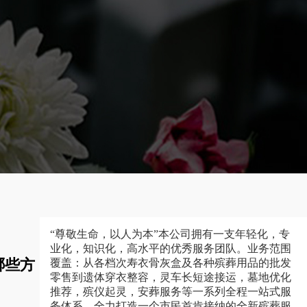
“尊敬生命，以人为本”本公司拥有一支年轻化，专
业化，知识化，高水平的优秀服务团队。业务范围
哪些方
覆盖：从各档次寿衣骨灰盒及各种殡葬用品的批发
零售到遗体穿衣整容，灵车长短途接运，墓地优化
推荐，殡仪起灵，安葬服务等一系列全程一站式服
务体系，全力打造一个市民首肯接纳的全新殡葬服