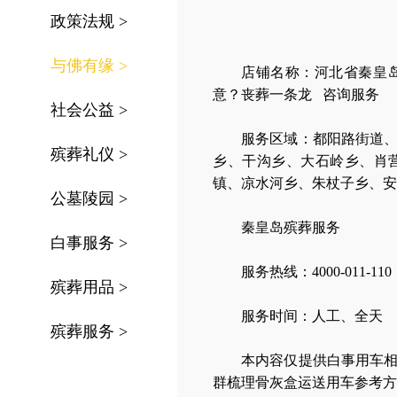
政策法规
>
与佛有缘
>
店铺名称：河北省秦皇
意？丧葬一条龙 咨询服务
社会公益
>
服务区域：
都阳路街道
殡葬礼仪
>
乡、干沟乡、大石岭乡、肖
镇、凉水河乡、朱杖子乡、安
公墓陵园
>
秦皇岛殡葬服务
白事服务
>
服务热线：4000-011-110
殡葬用品
>
服务时间：人工、全天
殡葬服务
>
本内容仅提供白事用车
群梳理骨灰盒运送用车参考方