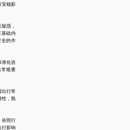
行安稳影
关疑惑，
车基础内
安全的作
标准化咨
途常规要
醒出行常
特性，熟
，依照行
出行影响