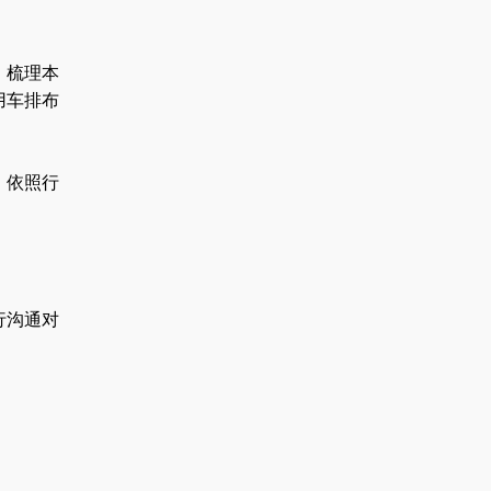
，梳理本
用车排布
，依照行
行沟通对