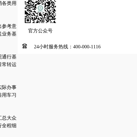
消各类用
出参考意
官方公众号
送业务基
24小时服务热线：400-000-1116
照通行基
日常转运
实际办事
俗用车习
汇总大众
行全程细