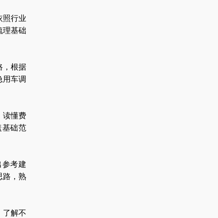
依照行业
梳理基础
路，根据
急用车调
，读懂费
盖基础范
出参考建
思路，熟
，了解不