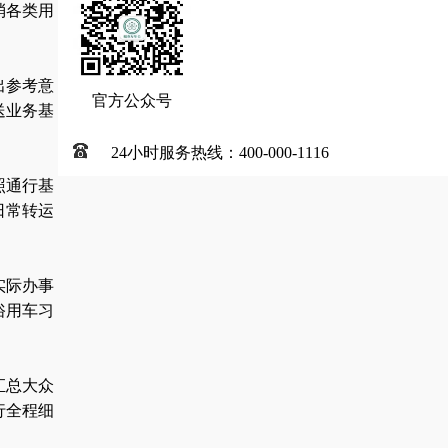
消各类用
出参考意
官方公众号
送业务基
24小时服务热线：400-000-1116
照通行基
日常转运
实际办事
俗用车习
汇总大众
行全程细