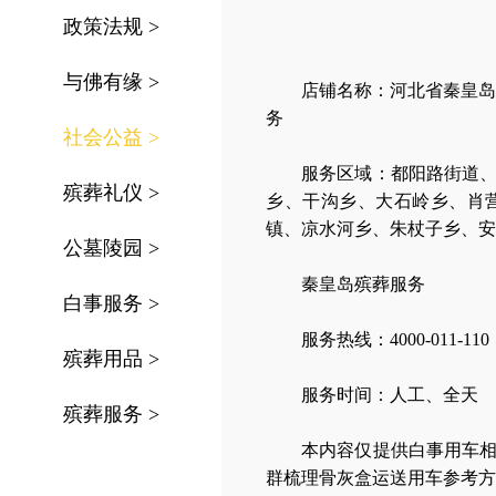
政策法规
>
与佛有缘
>
店铺名称：河北省秦皇岛
务
社会公益
>
服务区域：
都阳路街道
殡葬礼仪
>
乡、干沟乡、大石岭乡、肖
镇、凉水河乡、朱杖子乡、安
公墓陵园
>
秦皇岛殡葬服务
白事服务
>
服务热线：4000-011-110
殡葬用品
>
服务时间：人工、全天
殡葬服务
>
本内容仅提供白事用车
群梳理骨灰盒运送用车参考方