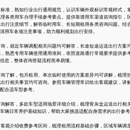
考标准，熟知行业出行通用规范，认识车辆外观标识常规样式，
梳理各类用车办理手续参考要点。提供靠谱用车渠道咨询指引，
送出行注意细节，解答临时用车、长短期租用各类咨询问题。结
清用车各项注意事项，助力顺利规划出行安排。
咨询，就近车辆调配相关问题均可解答，长途短途运送出行方案
惑，熟悉专用车辆使用通用准则，依照道路通行常规要求提供参
信息，整体咨询答疑流程简单易懂。
咨询了解，包月租用、单次临时使用的方案差异均可讲解，梳理
域出行相关事宜均可咨询。参照车辆管理常识给出客观建议，讲
配合适车型参考。
咨询解答，多款车型适用场景详细介绍，梳理骨灰盒运送出行相
车辆日常养护基础知识，帮助大家挑选适配自身需求的出行参考
，客观介绍收费参考区间，梳理租用流程基础步骤，区域车辆调