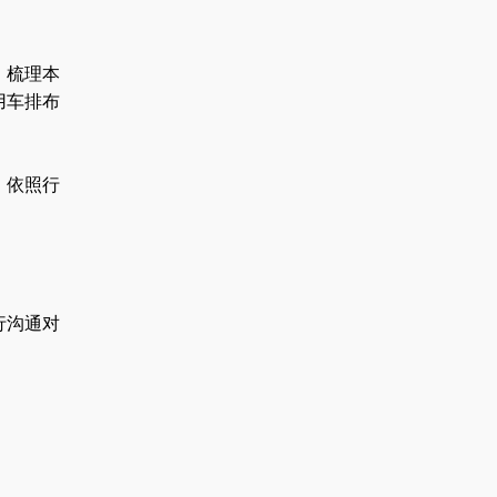
，梳理本
用车排布
，依照行
行沟通对