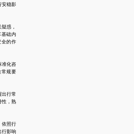
行安稳影
关疑惑，
车基础内
安全的作
标准化咨
途常规要
醒出行常
特性，熟
，依照行
出行影响