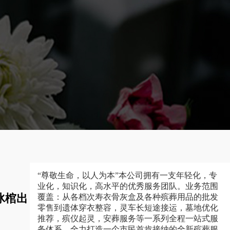
“尊敬生命，以人为本”本公司拥有一支年轻化，专
业化，知识化，高水平的优秀服务团队。业务范围
冰棺出
覆盖：从各档次寿衣骨灰盒及各种殡葬用品的批发
零售到遗体穿衣整容，灵车长短途接运，墓地优化
推荐，殡仪起灵，安葬服务等一系列全程一站式服
务体系，全力打造一个市民首肯接纳的全新殡葬服