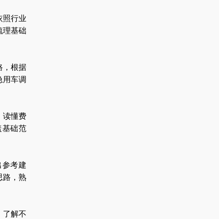
依照行业
梳理基础
路，根据
急用车调
，读懂费
盖基础范
出参考建
思路，熟
，了解不