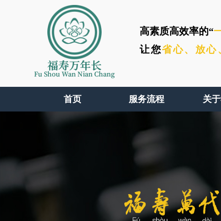
高素质高效率的“
让您
省心、
放心
福寿万年长
Fu Shou Wan Nian Chang
首页
服务流程
关于