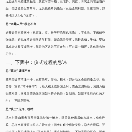
无血缘关系者随意触碰；放置时需平稳，忌倾斜、倒置，骨灰盒内若放随葬
品，需选逝者生前常用、无尖锐棱角的物品（忌放金属利器、贵重首饰，部
分地区认为会 “扰灵”）。
忌 “送葬人员” 状态不当
送葬者需衣着素净（忌穿红、黄、粉等鲜艳颜色衣物），不化妆、不佩戴夸
张饰品；避免在筹备期间嬉笑打闹、谈论无关琐事，保持肃穆，孕妇、婴幼
儿或身体极度虚弱者，部分地区认为不宜参与（可在家中缅怀，具体遵当地
习俗）。
二、下葬中：仪式过程的忌讳
忌 “墓穴” 处理不当
墓穴需提前清理干净，忌有杂草、碎石、积水（部分地区会提前撒五谷、雄
黄等，寓意 “清净安宁”）；放入棺木或骨灰盒时，需由亲属轻放，忌用力磕
碰墓穴壁，摆放后需确保正面朝向符合民俗（如朝南、朝逝者生前向往的方
向），不随意调整。
忌 “填土” 无序、喧哗
填土时需由逝者直系亲属先铲第一锹土，随后其他亲属依次填土，动作轻
柔，忌将土直接砸向棺木 / 骨灰盒；填土过程中保持安静，忌大声说话、哭
泣过度（部分地区认为 “哭声扰灵”，需克制情绪），不随意议论墓穴、逝者