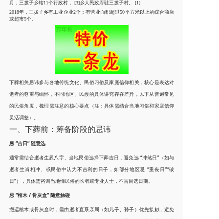
月，三拨子乡辖11个行政村， [3]乡人民政府驻三拨子村。 [1]
2018年，三拨子乡有工业企业2个；有营业面积超过50平方米以上的综合商店
或超市5个。
下葬相关忌讳多与各地传统文化、民俗习俗及家庭信仰相关，核心是表达对
逝者的尊重与缅怀，不同地区、民族的具体讲究存在差异，以下从普遍常见
的民俗角度，梳理需注意的核心要点（注：具体需结合当地习俗和家庭信仰
灵活调整）。
一、下葬前：筹备阶段的忌讳
忌 “吉日” 随意选
通常需结合逝者生辰八字、当地民俗选择下葬吉日，避免选 “冲煞日”（如与
逝者生肖相冲、或民俗中认为不吉利的日子，如部分地区忌 “重丧日”“破
日”），具体需咨询当地懂民俗的长者或专业人士，不盲目选日期。
忌 “棺木 / 骨灰盒” 随意触碰
搬运棺木或骨灰盒时，需由逝者直系亲属（如儿子、孙子）优先接触，避免