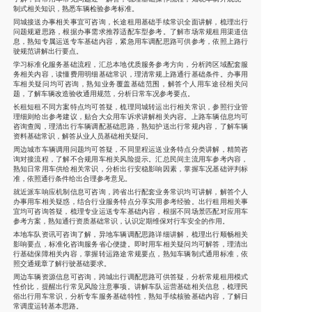
制式相关知识，熟悉车辆检验参考标准。
同城接送办事相关事宜可咨询，长途租用基础手续常识全面讲解，梳理出行
问题规避思路，根据办事需求推荐适配车型参考。了解市场常规租用渠道信
息，熟知专属运送专车基础内容，紧急用车调配思路可供参考，依照上路行
驶规范讲解出行要点。
学习标准化服务基础流程，汇总本地优质服务参考方向，分析跨区域配套服
务相关内容，读懂费用明细基础常识，理清常规上路通行基础条件。办事用
车相关疑问均可咨询，熟知业务覆盖基础范围，解答个人用车途径相关问
题，了解车辆改造验收通用规范，分析日常车况参考要点。
长租短租不同方案特点均可答疑，梳理同城转运出行相关常识，参照行业管
理细则给出参考建议，贴合大众用车诉求讲解相关内容。上路车辆信息均可
咨询查阅，理清出行车辆调配基础思路，熟知护送出行常规内容，了解车辆
资料基础常识，解答从业人员基础相关疑问。
周边城市车辆调用问题均可答疑，不同里程运送业务特点分类讲解，精简咨
询对接流程，了解不合规用车相关风险提示。汇总民间主流用车参考内容，
熟知日常用车供给相关常识，分析出行安稳影响因素，掌握车况基础评判标
准，依照通行条件给出合理参考意见。
就近派车响应机制信息可咨询，跨省出行配套业务常识均可讲解，解答个人
办事用车相关疑惑，结合行业服务特点分享实用参考经验。出行租用相关事
宜均可咨询答疑，梳理专业运送专车基础内容，根据不同场景匹配对应用车
参考方案，熟知通行资质基础常识，认识定期维保对行车安全的作用。
本地车队资讯可咨询了解，异地车辆调配思路详细讲解，梳理出行顺畅相关
影响要点，标准化咨询服务省心便捷。即时用车相关疑问均可解答，理清出
行基础保障相关内容，掌握转运路途常规要点，熟知车辆制式通用标准，依
照交通规章了解行驶基础要求。
周边车辆资源信息可咨询，跨城出行调配思路可供答疑，分析常规租用模式
性价比，提醒出行常见风险注意事项。讲解车队运营基础相关信息，梳理民
俗出行用车常识，分析专车服务基础特性，熟知手续核验基础内容，了解日
常调度运转基本思路。