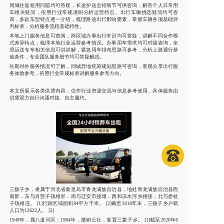
同城往返租用问题均可答疑，长途护送全程细节可供咨询，解答个人日常用
车相关疑问，依照行业常规准则分析运营特点。出行车辆挑选疑问均可咨
询，多款车型特点逐一介绍，梳理路途出行影响要素，掌握车辆各项基础评
判标准，分析服务流程基础特性。
本地上门服务信息可查阅，跨区域办事出行常识均可答疑，讲解不同合作模
式差异特点，梳理本地行业运营参考情况。办事用车需求均可对接咨询，全
境运送专车相关信息可供讲解，紧急用车排布思路可参考，分析上路通行基
础条件，专业团队服务细节均可答疑解惑。
长期对外服务情况可了解，同城异地统筹规划思路可咨询，客观分享出行服
务体验参考，依照行业常规标准讲解服务参考方向。
本文所展示各类供需内容，仅作行业资源交流与信息参考使用，具体服务由
供需双方自行沟通对接、自主履约。
三拨子乡，隶属于河北省秦皇岛市青龙满族自治县，地处青龙满族自治县西
南部，东与肖营子镇相邻，南与迁安市接壤，西和凉水河乡相接，北与娄杖
子镇相连。 [1]行政区域面积84平方千米。 [2]截至2018年末，三拨子乡户籍
人口为12622人。 [2]
1949年，属八道河区；1984年，撤销公社，复置三拨子乡。 [1]截至2020年6