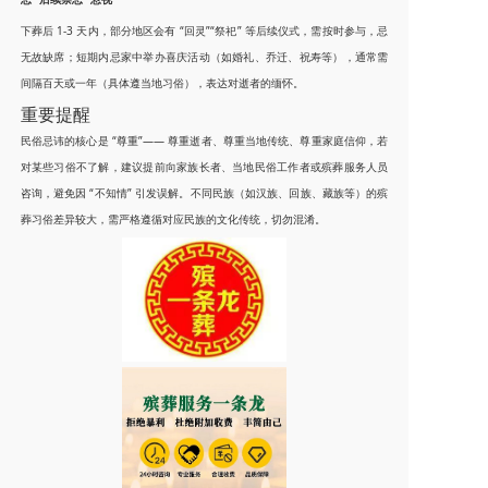
下葬后 1-3 天内，部分地区会有 “回灵”“祭祀” 等后续仪式，需按时参与，忌
无故缺席；短期内忌家中举办喜庆活动（如婚礼、乔迁、祝寿等），通常需
间隔百天或一年（具体遵当地习俗），表达对逝者的缅怀。
重要提醒
民俗忌讳的核心是 “尊重”—— 尊重逝者、尊重当地传统、尊重家庭信仰，若
对某些习俗不了解，建议提前向家族长者、当地民俗工作者或殡葬服务人员
咨询，避免因 “不知情” 引发误解。不同民族（如汉族、回族、藏族等）的殡
葬习俗差异较大，需严格遵循对应民族的文化传统，切勿混淆。