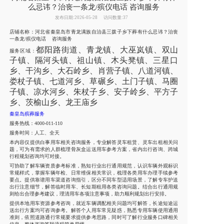
么忌讳？治丧一条龙/殡仪电话 咨询服务
发布日期:2026-05-28
访问数量:37
店铺名称：河北省秦皇岛市青龙满族自治县三拨子乡下葬有什么忌讳？治丧
一条龙/殡仪电话 咨询服务
都阳路街道、青龙镇、大巫岚镇、双山
服务区域：
子镇、隔河头镇、祖山镇、木头凳镇、三星口
乡、干沟乡、大石岭乡、肖营子镇、八道河镇、
娄杖子镇、七道河乡、草碾乡、土门子镇、马圈
子镇、凉水河乡、朱杖子乡、安子岭乡、平方子
乡、茨榆山乡、龙王庙乡
秦皇岛殡葬服务
服务热线：4000-011-110
服务时间：人工、全天
本内容仅提供白事用车相关咨询服务，专业解答灵车租赁、灵车出租相关问
题，可为有需求的人群梳理骨灰盒运送用车参考方案，省内出行咨询、跨城
行程规划咨询均可对接。
可协助了解车辆资质参考标准，熟知行业出行通用规范，认识车辆外观标识
常规样式，掌握车辆年检、日常维保相关常识，梳理各类用车办理手续参考
要点。提供靠谱用车渠道咨询指引，区分不同车型适用场景，了解专车护送
出行注意细节，解答临时用车、长短期租用各类咨询问题。结合出行通用规
则给出合理参考建议，理清用车各项注意事项，助力顺利规划出行安排。
提供本地用车资源参考咨询，就近车辆调配相关问题均可解答，长途短途运
送出行方案均可咨询参考。解答个人用车常见疑惑，熟悉专用车辆使用通用
准则，依照道路通行常规要求提供参考思路，同时可了解行业服务口碑相关