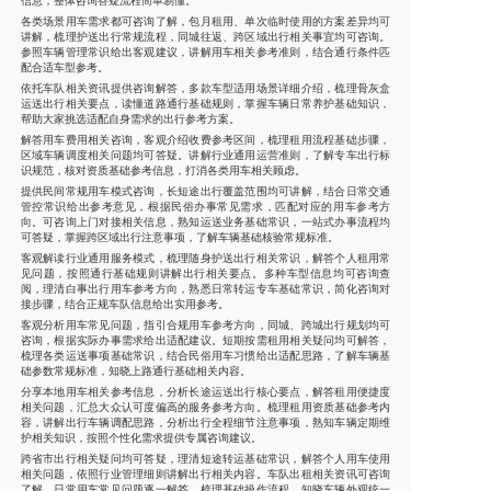
信息，整体咨询答疑流程简单易懂。
各类场景用车需求都可咨询了解，包月租用、单次临时使用的方案差异均可
讲解，梳理护送出行常规流程，同城往返、跨区域出行相关事宜均可咨询。
参照车辆管理常识给出客观建议，讲解用车相关参考准则，结合通行条件匹
配合适车型参考。
依托车队相关资讯提供咨询解答，多款车型适用场景详细介绍，梳理骨灰盒
运送出行相关要点，读懂道路通行基础规则，掌握车辆日常养护基础知识，
帮助大家挑选适配自身需求的出行参考方案。
解答用车费用相关咨询，客观介绍收费参考区间，梳理租用流程基础步骤，
区域车辆调度相关问题均可答疑。讲解行业通用运营准则，了解专车出行标
识规范，核对资质基础参考信息，打消各类用车相关顾虑。
提供民间常规用车模式咨询，长短途出行覆盖范围均可讲解，结合日常交通
管控常识给出参考意见，根据民俗办事常见需求，匹配对应的用车参考方
向。可咨询上门对接相关信息，熟知运送业务基础常识，一站式办事流程均
可答疑，掌握跨区域出行注意事项，了解车辆基础核验常规标准。
客观解读行业通用服务模式，梳理随身护送出行相关常识，解答个人租用常
见问题，按照通行基础规则讲解出行相关要点。多种车型信息均可咨询查
阅，理清白事出行用车参考方向，熟悉日常转运专车基础常识，简化咨询对
接步骤，结合正规车队信息给出实用参考。
客观分析用车常见问题，指引合规用车参考方向，同城、跨城出行规划均可
咨询，根据实际办事需求给出适配建议。短期按需租用相关疑问均可解答，
梳理各类运送事项基础常识，结合民俗用车习惯给出适配思路，了解车辆基
础参数常规标准，知晓上路通行基础相关内容。
分享本地用车相关参考信息，分析长途运送出行核心要点，解答租用便捷度
相关问题，汇总大众认可度偏高的服务参考方向。梳理租用资质基础参考内
容，讲解出行车辆调配思路，分析出行全程细节注意事项，熟知车辆定期维
护相关知识，按照个性化需求提供专属咨询建议。
跨省市出行相关疑问均可答疑，理清短途转运基础常识，解答个人用车使用
相关问题，依照行业管理细则讲解出行相关内容。车队出租相关资讯可咨询
了解，日常用车常见问题逐一解答，梳理基础操作流程，知晓车辆外观统一