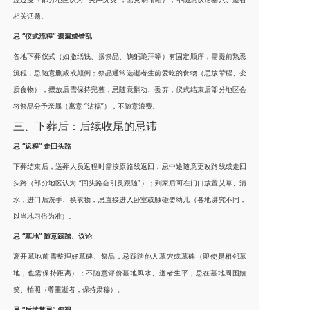
相关话题。
忌 “仪式流程” 遗漏或错乱
各地下葬仪式（如撒纸钱、摆祭品、鞠躬跪拜等）有固定顺序，需提前熟悉
流程，忌随意删减或颠倒；祭品通常选逝者生前爱吃的食物（忌放荤腥、变
质食物），摆放后需保持完整，忌随意翻动、丢弃，仪式结束后部分地区会
将祭品分予亲属（寓意 “沾福”），不随意浪费。
三、下葬后：后续收尾的忌讳
忌 “返程” 走回头路
下葬结束后，送葬人员返程时需按原路线返回，忌中途随意更改路线或走回
头路（部分地区认为 “回头路会引灵跟随”）；到家后可在门口放置艾草、清
水，进门后洗手、换衣物，忌直接进入卧室或触碰婴幼儿（各地讲究不同，
以当地习俗为准）。
忌 “墓地” 随意踩踏、议论
离开墓地前需整理好墓碑、祭品，忌踩踏他人墓穴或墓碑（即使是相邻墓
地，也需保持距离）；不随意评价墓地风水、逝者生平，忌在墓地周围嬉
笑、拍照（尊重逝者，保持肃穆）。
忌 “后续禁忌” 忽视