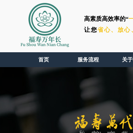
高素质高效率的“
让您
省心、
放心
福寿万年长
Fu Shou Wan Nian Chang
首页
服务流程
关于