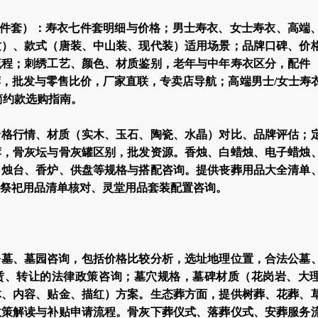
/七件套）：寿衣七件套明细与价格；男士寿衣、女士寿衣、高端
质）、款式（唐装、中山装、现代装）适用场景；品牌口碑、价
流程；刺绣工艺、颜色、材质鉴别，老年与中年寿衣区分，配件
，批发与零售比价，厂家直联，专卖店导航；高端男士/女士寿
简约款选购指南。
价格行情、材质（实木、玉石、陶瓷、水晶）对比、品牌评估；
荐，骨灰坛与骨灰罐区别，批发资源。香烛、白蜡烛、电子蜡烛
、烛台、香炉、供盘等规格与搭配咨询。提供丧葬用品大全清单
祭祀用品清单核对、灵堂用品套装配置咨询。
公墓、墓园咨询，包括价格比较分析，选址地理位置，合法公墓
赁、转让的法律政策咨询；墓穴规格，墓碑材质（花岗岩、大
体、内容、贴金、描红）方案。生态葬方面，提供树葬、花葬、
政策解读与补贴申请流程。骨灰下葬仪式、落葬仪式、安葬服务