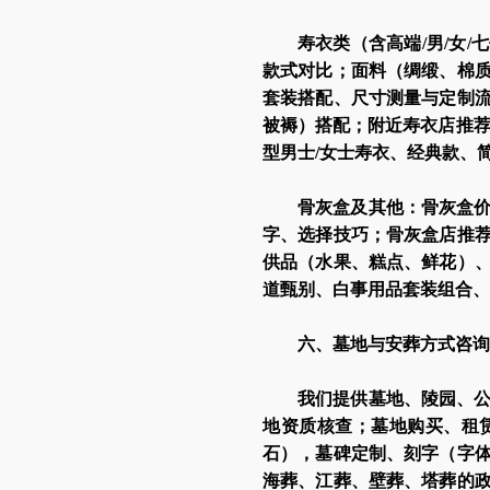
寿衣类（含高端/男/女
款式对比；面料（绸缎、棉
套装搭配、尺寸测量与定制
被褥）搭配；附近寿衣店推荐
型男士/女士寿衣、经典款、
骨灰盒及其他：骨灰盒
字、选择技巧；骨灰盒店推
供品（水果、糕点、鲜花）
道甄别、白事用品套装组合、
六、墓地与安葬方式咨询
我们提供墓地、陵园、
地资质核查；墓地购买、租
石），墓碑定制、刻字（字
海葬、江葬、壁葬、塔葬的