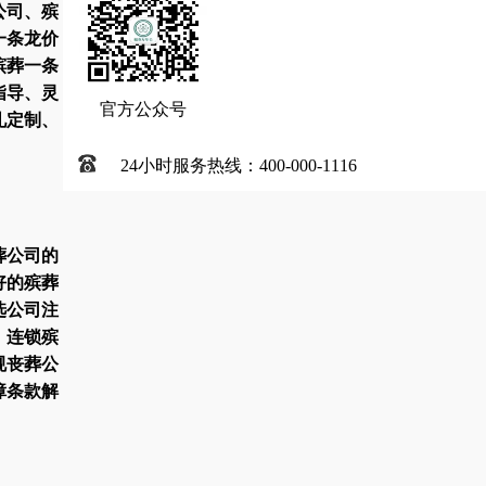
公司、殡
一条龙价
殡葬一条
指导、灵
官方公众号
礼定制、
24小时服务热线：400-000-1116
葬公司的
好的殡葬
选公司注
、连锁殡
规丧葬公
障条款解