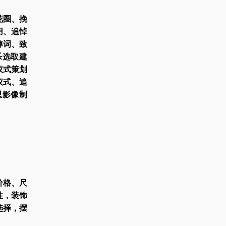
花圈、挽
用、追悼
悼词、致
乐选取建
仪式策划
仪式、追
思影像制
价格、尺
性，装饰
选择，摆