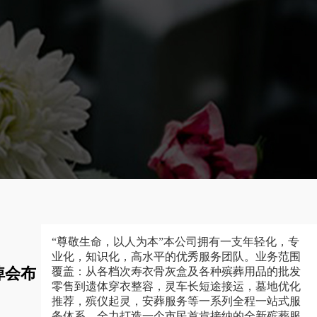
“尊敬生命，以人为本”本公司拥有一支年轻化，专
业化，知识化，高水平的优秀服务团队。业务范围
悼会布
覆盖：从各档次寿衣骨灰盒及各种殡葬用品的批发
零售到遗体穿衣整容，灵车长短途接运，墓地优化
推荐，殡仪起灵，安葬服务等一系列全程一站式服
务体系，全力打造一个市民首肯接纳的全新殡葬服