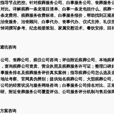
程指导节点把控。针对殡葬服务公司、白事服务公司、丧葬服务
向对比。详解殡葬一条龙项目清单、白事一条龙包括什么、殡葬
一条龙费用、殡葬服务收费标准、白事服务报价，帮助找到正规
供治丧服务、治丧顾问、白事代办、丧事代办、仪式主持、礼仪
、悼词撰写参考、纪念相册策划、家属安慰话术、餐饮安排、回
避坑咨询
事公司、丧葬公司、殡仪公司咨询；评估附近殡葬公司、本地殡
司，查询殡葬公司资质、营业执照及殡葬服务许可证；整理口碑
白事服务排名及殡葬服务评价真实案例；指导殡葬公司怎么选及
、地址考察、官网真伪辨别；提供知名殡葬公司、大型殡葬公司
市公司的经营状况与服务网络咨询；白事服务公司排名对比、正
调研、附近丧葬服务公司覆盖评估、公司服务评分机制与售后保
方案咨询