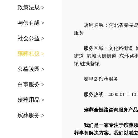
政策法规
>
与佛有缘
>
店铺名称：河北省秦皇
服务
社会公益
>
服务区域：
文化路街道
殡葬礼仪
>
街道
港城大街街道
东环路
镇
驻操营镇
公墓陵园
>
秦皇岛殡葬服务
白事服务
>
服务热线：4000-011-110
殡葬用品
>
殡葬全链路咨询服务产品
殡葬服务
>
我们是一家专注于殡葬
葬事务解决方案。我们以独