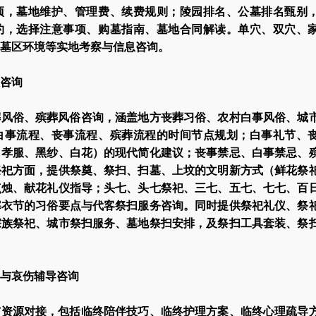
项，墓地维护、管理费、续费规则；陵园排名、公墓排名甄别
约，选择注意事项、购墓指南、墓地合同解读。单穴、双穴、
墓区环境等实地考察与信息咨询。
咨询
葬风俗、殡葬风俗咨询，涵盖地方丧葬习俗、农村白事风俗、城
白事流程、丧事流程、殡葬流程的时间节点规划；白事礼节、
、孝服、黑纱、白花）的现代简化建议；丧事禁忌、白事禁忌、
祭祀方面，提供祭奠、祭扫、扫墓、上坟的文明新方式（鲜花祭
点烛、献花礼仪指导；头七、头七祭祀、三七、五七、七七、百
寒衣节的习俗要点与代客祭扫服务咨询。同时提供祭祀礼仪、祭
宗族祭祀、城市祭扫服务、墓地祭扫安排，及祭扫工具套装、祭
与哀伤辅导咨询
与资源对接，包括临终陪伴技巧、临终护理方案、临终心理疏导