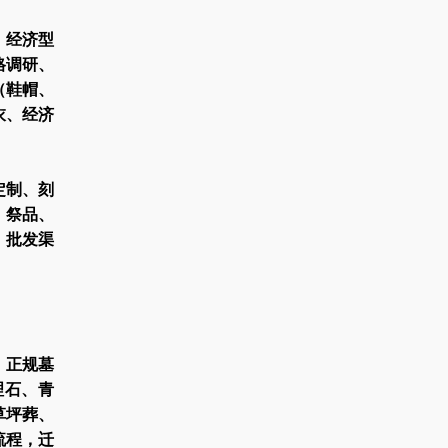
、经济型
格调研、
（鞋帽、
衣、经济
定制、刻
、祭品、
、批发渠
、正规墓
理石、青
草坪葬、
流程，迁