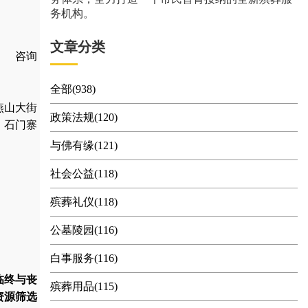
务机构。
文章分类
置 咨询
全部(938)
燕
山大街
政策法规(120)
石门寨
与佛有缘(121)
社会公益(118)
殡葬礼仪(118)
公墓陵园(116)
白事服务(116)
临终与丧
殡葬用品(115)
资源筛选