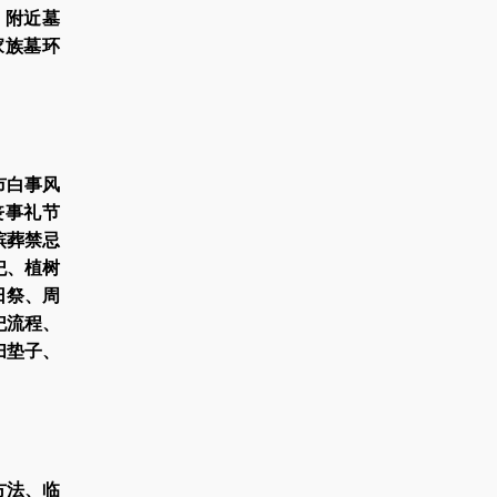
，附近墓
家族墓环
市白事风
丧事礼节
殡葬禁忌
祀、植树
日祭、周
祀流程、
扫垫子、
方法、临