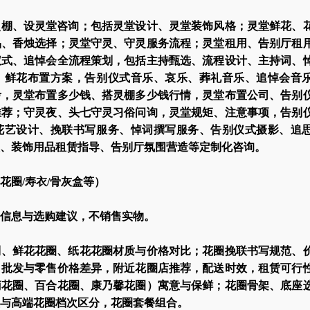
灵棚、设灵堂咨询；包括灵堂设计、灵堂装饰风格；灵堂鲜花、
品、香烛选择；灵堂守灵、守灵服务流程；灵堂租用、告别厅租
仪式、追悼会全流程策划，包括主持甄选、流程设计、主持词、
、鲜花布置方案，告别仪式音乐、哀乐、葬礼音乐、追悼会音
考，灵堂布置多少钱、搭灵棚多少钱行情，灵堂布置公司、告别
推荐；守灵夜、头七守灵习俗问询，灵堂规矩、注意事项，告别
花艺设计、挽联书写服务、悼词撰写服务、告别仪式摄影、追
、装饰用品租赁指导、告别厅氛围营造等定制化咨询。
花圈/寿衣/骨灰盒等）
信息与选购建议，不销售实物。
制、鲜花花圈、纸花花圈材质与价格对比；花圈挽联书写规范、
；批发与零售价格差异，附近花圈店推荐，配送时效，租赁可行
菊花圈、百合花圈、康乃馨花圈）寓意与保鲜；花圈骨架、底座
与高端花圈档次区分，花圈套餐组合。