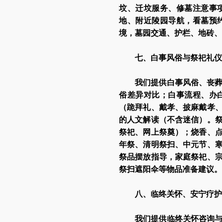
坟、迁坟服务、修墓注意事
地、附近陵园导航，看墓预
境，墓园交通、护栏、地砖、
七、白事风俗与祭祀礼仪
我们提供白事风俗、丧
俗差异对比；白事流程、办
（跪拜礼、戴孝、披麻戴孝
的人文解读（不含迷信）。
祭祀、网上祭奠）；烧香、
年祭、清明祭扫、中元节、
祭品摆放指导，家庭祭祀、
祭扫遮阳伞等物品准备建议。
八、临终关怀、安宁疗护
我们提供临终关怀咨询