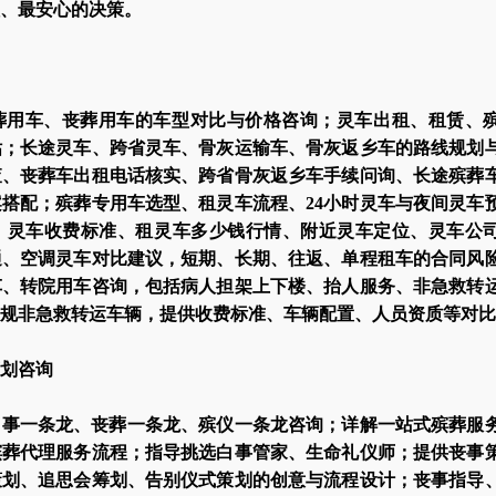
、最安心的决策。
葬用车、丧葬用车的车型对比与价格咨询；灵车出租、租赁、
估；长途灵车、跨省灵车、骨灰运输车、骨灰返乡车的路线规划
查、丧葬车出租电话核实、跨省骨灰返乡车手续问询、长途殡葬
搭配；殡葬专用车选型、租灵车流程、24小时灵车与夜间灵车
、灵车收费标准、租灵车多少钱行情、附近灵车定位、灵车公
通、空调灵车对比建议，短期、长期、往返、单程租车的合同风
车、转院用车咨询，包括病人担架上下楼、抬人服务、非急救转
规非急救转运车辆，提供收费标准、车辆配置、人员资质等对比
划咨询
白事一条龙、丧葬一条龙、殡仪一条龙咨询；详解一站式殡葬服
殡葬代理服务流程；指导挑选白事管家、生命礼仪师；提供丧事
策划、追思会筹划、告别仪式策划的创意与流程设计；丧事指导