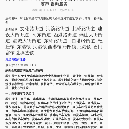
落葬 咨询服务
发布日期:2026-07-04
访问数量:25
店铺名称：河北省秦皇岛市海港区腾飞路街道灵车接送/安葬，落葬 咨询服
务
文化路街道
海滨路街道
北环路街道
建
服务区域：
设大街街道
河东街道
西港路街道
燕
山大街街
道
港城大街街道
东环路街道
白塔岭街道
杜
庄镇
东港镇
海港
镇
西港镇
海阳镇
北港镇
石门
寨镇
驻操营镇
秦皇岛殡葬服务
服务热线：4000-011-110
殡葬全链路咨询服务产品说明
我们是一家专注于殡葬领域的专业咨询服务公司，提供全生命周期、全流
程、透明化的临终与丧葬事务解决方案。我们以独立第三方顾问身份，为您
提供信息甄别、方案策划、价格评估、资源筛选与心理支持，助您做出最合
理、最安心的决策。
一、白事用车专项咨询
我们提供白事用车、殡葬用车、丧葬用车的车型对比与价格咨询；灵车出
租、租赁、殡仪车租赁、丧葬车租赁的性价比评估；长途灵车、跨省灵车、
骨灰运输车、骨灰返乡车的路线规划与费用预估；殡仪车租赁公司资质核
查、丧葬车出租电话核实、跨省骨灰返乡车手续问询、长途殡葬车租车合同
解读、殡仪一条龙用车方案搭配；殡葬专用车选型、租灵车流程、24小时灵
车与夜间灵车预约、灵车车队调度、正规灵车识别、灵车收费标准、租灵车
多少钱行情、附近灵车定位、灵车公司信誉评估；小型、大型、豪华、普
通、空调灵车对比建议，短期、长期、往返、单程租车的合同风险提示。同