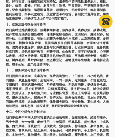
赁、鲜花租赁、绿植租赁的方案搭配。遗像制作咨询包括遗像放大、相框、
设计、修图、装裱、打印、材质与尺寸选择。守灵陪伴、守灵夜陪伴服务流
程，纪念视频制作、追思影像剪辑、相册制作、纪念册设计、签名簿制作、
签到台租赁、白事花篮租赁、灵堂背景幕布租赁、告别仪式道具租赁、整体
场景搭建等，均提供市场比价与合同签订指导。
十、政策法规与综合保障咨询
我们实时追踪殡葬资讯、殡葬新闻解读，殡葬改革、殡葬政策、殡葬法规、
殡葬管理办法的合规性咨询；详细解读绿色殡葬、文明殡葬、惠民殡葬、殡
葬补贴、生态葬奖励、节地生态葬的申请条件与流程，以及惠民政策、丧葬
费标准、抚恤金领取政策。提供殡葬服务合同范本解读、合同签订注意事
项、消费者权益保护、服务监督与投诉渠道指引、行业自律规范、服务质量
标准问询。还包括殡葬教育、殡葬培训、生命教育、安宁疗护政策、心理援
助政策、社区支持政策、殡葬服务热线使用指南、节地葬补贴申请、海葬补
贴、树葬补贴、草坪葬补贴、生态葬登记、墓地使用年限续期、墓地转让流
程、继承公证、遗产处理咨询等。
十一、服务体验与售后保障咨询
我们提供白事咨询、丧事咨询、免费咨询预约，上门服务、24小时热线、夜
间服务、紧急服务响应；全程陪同、一对一服务、定制服务、个性化策划、
专属顾问、管家式服务模式；坚持透明报价、无隐形消费，提供服务承诺、
满意度调查、用户好评展示、口碑推荐策略、服务评分体系、诚信经营理
念、资质认证、多年经验介绍、专业团队背景、持证上岗承诺、礼仪培训标
准、服务流程展示、案例分享、客户见证、服务保障条款、售后回访机制、
问题处理流程、退款政策说明、保险服务建议、安全措施、卫生标准、人员
着装规范、服务态度、响应速度、售后评价跟踪等全维度咨询。
十二、个性化组合与定制咨询
我们提供基于不同人群和预算的组合修饰咨询，如高端服务、经济型服务、
男士专用、女士专用、老年适用、中年适用、经典风格、简约风格、中式风
格、西式风格、传统款式、现代款式、定制服务、标准服务、豪华套餐、基
础套餐、尊享系列、纪念系列、环保系列、可降解材料、手工制作、机器制
作、本地特色、异地服务、国内服务、快速响应、预约服务、上门洽谈、店