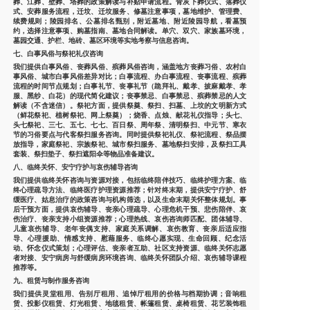
葬、江葬、壁葬、塔葬的政策解读与补贴申请流程。骨灰下葬仪式、落葬仪
式、安葬服务流程，迁坟、迁坟服务、修墓注意事项，墓地维护、管理费、
续费规则；陵园排名、公墓排名甄别，附近墓地、附近陵园导航，看墓预
约，选择注意事项、购墓指南、墓地合同解读。单穴、双穴、家族墓环境，
墓园交通、护栏、地砖、墓区环境等实地考察与信息咨询。
七、白事风俗与祭祀礼仪咨询
我们提供白事风俗、丧葬风俗、殡葬风俗咨询，涵盖地方丧葬习俗、农村白
事风俗、城市白事风俗差异对比；白事流程、办白事流程、丧事流程、殡葬
流程的时间节点规划；白事礼节、丧事礼节（跪拜礼、戴孝、披麻戴孝、孝
服、黑纱、白花）的现代简化建议；丧事禁忌、白事禁忌、殡葬禁忌的人文
解读（不含迷信）。祭祀方面，提供祭奠、祭扫、扫墓、上坟的文明新方式
（鲜花祭祀、植树祭祀、网上祭奠）；烧香、点烛、献花礼仪指导；头七、
头七祭祀、三七、五七、七七、百日祭、周年祭、清明祭扫、中元节、寒衣
节的习俗要点与代客祭扫服务咨询。同时提供祭祀礼仪、祭祀流程、祭品摆
放指导，家庭祭祀、宗族祭祀、城市祭扫服务、墓地祭扫安排，及祭扫工具
套装、祭扫垫子、祭扫遮阳伞等物品准备建议。
八、临终关怀、安宁疗护与哀伤辅导咨询
我们提供临终关怀咨询与资源对接，包括临终陪伴技巧、临终护理方案、临
终心理疏导方法、临终医疗护理资源推荐；针对终末期，提供安宁疗护、舒
缓医疗、姑息治疗的政策咨询与机构筛选，以及生命末期关怀整体规划。事
后干预方面，提供哀伤辅导、丧亲心理疏导、心理危机干预、悲伤陪伴、哀
伤治疗、丧亲支持小组资源推荐；心理热线、哀伤咨询师匹配、团体辅导、
儿童哀伤辅导、老年丧偶支持、家庭关系调解、哀伤教育、丧亲后适应指
导、心理援助、情感支持、慰藉服务、临终心愿实现、生命回顾、纪念活
动、怀念仪式策划；心理评估、丧亲者互助、社区支持资源、临终关怀志愿
者对接、安宁病房与舒缓病房环境咨询、临终关怀团队介绍、哀伤辅导课程
推荐等。
九、租赁与制作服务咨询
我们提供灵堂租用、告别厅租用、追悼厅租用的价格与档期协调；音响租
赁、投影仪租赁、灯光租赁、地毯租赁、帐篷租赁、桌椅租赁、花艺装饰租