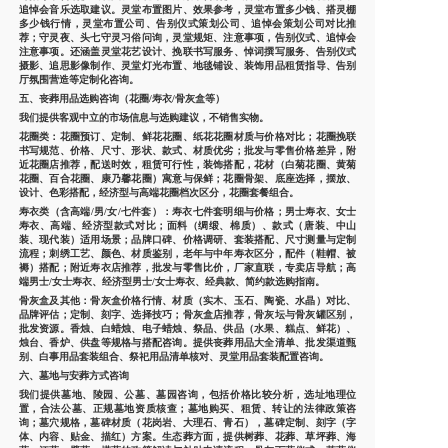
追悼会音乐选取建议。灵堂布置图片、效果参考，灵堂布置多少钱、搭灵棚
多少钱行情，灵堂布置公司、告别仪式策划公司、追悼会策划公司对比推
荐；守灵夜、头七守灵习俗问询，灵堂规矩、注意事项，告别仪式、追悼会
注意事项。还涵盖灵堂花艺设计、挽联书写服务、悼词撰写服务、告别仪式
摄影、追思影像制作、灵堂灯光布置、地毯铺设、装饰用品租赁指导、告别
厅氛围营造等定制化咨询。
五、丧葬用品选购咨询（花圈/寿衣/骨灰盒等）
我们提供客观中立的市场信息与选购建议，不销售实物。
花圈类：花圈预订、定制、鲜花花圈、纸花花圈材质与价格对比；花圈挽联
书写规范、价格、尺寸、形状、款式、材质优劣；批发与零售价格差异，附
近花圈店推荐，配送时效，租赁可行性，装饰搭配，花材（白菊花圈、黄菊
花圈、百合花圈、康乃馨花圈）寓意与保鲜；花圈骨架、底座选择，摆放、
设计、色彩搭配，经济型与高端花圈档次区分，花圈套餐组合。
寿衣类（含高端/男/女/七件套）：寿衣七件套明细与价格；男士寿衣、女士
寿衣、高端、经济型款式对比；面料（绸缎、棉质）、款式（唐装、中山
装、现代装）适用场景；品牌口碑、价格调研、套装搭配、尺寸测量与定制
流程；刺绣工艺、颜色、材质鉴别，老年与中年寿衣区分，配件（鞋帽、被
褥）搭配；附近寿衣店推荐，批发与零售比价，厂家直联，专卖店导航；高
端男士/女士寿衣、经济型男士/女士寿衣、经典款、简约款选购指南。
骨灰盒及其他：骨灰盒价格行情、材质（实木、玉石、陶瓷、水晶）对比、
品牌评估；定制、刻字、选择技巧；骨灰盒店推荐，骨灰坛与骨灰罐区别，
批发资源。香烛、白蜡烛、电子蜡烛、祭品、供品（水果、糕点、鲜花）、
烛台、香炉、供盘等规格与搭配咨询。提供丧葬用品大全清单、批发渠道甄
别、白事用品套装组合、祭祀用品清单核对、灵堂用品套装配置咨询。
六、墓地与安葬方式咨询
我们提供墓地、陵园、公墓、墓园咨询，包括价格比较分析，选址地理位
置，合法公墓、正规墓地资质核查；墓地购买、租赁、转让的法律政策咨
询；墓穴规格，墓碑材质（花岗岩、大理石、青石），墓碑定制、刻字（字
体、内容、贴金、描红）方案。生态葬方面，提供树葬、花葬、草坪葬、海