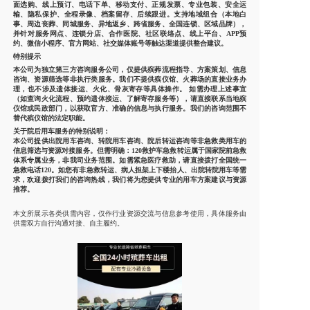
面选购、线上预订、电话下单、移动支付、正规发票、专业包装、安全运
输、隐私保护、全程录像、档案留存、后续跟进。支持地域组合（本地白
事、周边丧葬、同城服务、异地返乡、跨省服务、全国连锁、区域品牌），
并针对服务网点、连锁分店、合作医院、社区联络点、线上平台、APP预
约、微信小程序、官方网站、社交媒体账号等触达渠道提供整合建议。
特别提示
本公司为独立第三方咨询服务公司，仅提供殡葬流程指导、方案策划、信息
咨询、资源筛选等非执行类服务。我们不提供殡仪馆、火葬场的直接业务办
理，也不涉及遗体接运、火化、骨灰寄存等具体操作。 如需办理上述事宜
（如查询火化流程、预约遗体接运、了解寄存服务等），请直接联系当地殡
仪馆或民政部门，以获取官方、准确的信息与执行服务。我们的咨询范围不
替代殡仪馆的法定职能。
关于院后用车服务的特别说明：
本公司提供出院用车咨询、转院用车咨询、院后转运咨询等非急救类用车的
信息筛选与资源对接服务。但需明确：120救护车急救转运属于国家院前急救
体系专属业务，非我司业务范围。如需紧急医疗救助，请直接拨打全国统一
急救电话120。如您有非急救转运、病人担架上下楼抬人、出院转院用车等需
求，欢迎拨打我们的咨询热线，我们将为您提供专业的用车方案建议与资源
推荐。
本文所展示各类供需内容，仅作行业资源交流与信息参考使用，具体服务由
供需双方自行沟通对接、自主履约。