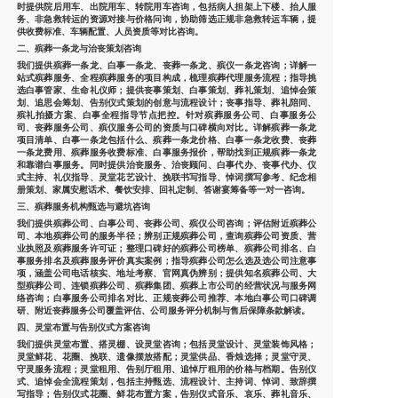
时提供院后用车、出院用车、转院用车咨询，包括病人担架上下楼、抬人服
务、非急救转运的资源对接与价格问询，协助筛选正规非急救转运车辆，提
供收费标准、车辆配置、人员资质等对比咨询。
二、殡葬一条龙与治丧策划咨询
我们提供殡葬一条龙、白事一条龙、丧葬一条龙、殡仪一条龙咨询；详解一
站式殡葬服务、全程殡葬服务的项目构成，梳理殡葬代理服务流程；指导挑
选白事管家、生命礼仪师；提供丧事策划、白事策划、葬礼策划、追悼会策
划、追思会筹划、告别仪式策划的创意与流程设计；丧事指导、葬礼陪同、
殡礼拍摄方案、白事全程指导节点把控。针对殡葬服务公司、白事服务公
司、丧葬服务公司、殡仪服务公司的资质与口碑横向对比。详解殡葬一条龙
项目清单、白事一条龙包括什么、殡葬一条龙价格、白事一条龙收费、丧葬
一条龙费用、殡葬服务收费标准、白事服务报价，帮助找到正规殡葬一条龙
和靠谱白事服务。同时提供治丧服务、治丧顾问、白事代办、丧事代办、仪
式主持、礼仪指导、灵堂花艺设计、挽联书写指导、悼词撰写参考、纪念相
册策划、家属安慰话术、餐饮安排、回礼定制、答谢宴筹备等一对一咨询。
三、殡葬服务机构甄选与避坑咨询
我们提供殡葬公司、白事公司、丧葬公司、殡仪公司咨询；评估附近殡葬公
司、本地殡葬公司的服务半径；辨别正规殡葬公司，查询殡葬公司资质、营
业执照及殡葬服务许可证；整理口碑好的殡葬公司榜单、殡葬公司排名、白
事服务排名及殡葬服务评价真实案例；指导殡葬公司怎么选及选公司注意事
项，涵盖公司电话核实、地址考察、官网真伪辨别；提供知名殡葬公司、大
型殡葬公司、连锁殡葬公司、殡葬集团、殡葬上市公司的经营状况与服务网
络咨询；白事服务公司排名对比、正规丧葬公司推荐、本地白事公司口碑调
研、附近丧葬服务公司覆盖评估、公司服务评分机制与售后保障条款解读。
四、灵堂布置与告别仪式方案咨询
我们提供灵堂布置、搭灵棚、设灵堂咨询；包括灵堂设计、灵堂装饰风格；
灵堂鲜花、花圈、挽联、遗像摆放搭配；灵堂供品、香烛选择；灵堂守灵、
守灵服务流程；灵堂租用、告别厅租用、追悼厅租用的价格与档期。告别仪
式、追悼会全流程策划，包括主持甄选、流程设计、主持词、悼词、致辞撰
写指导；告别仪式花圈、鲜花布置方案，告别仪式音乐、哀乐、葬礼音乐、