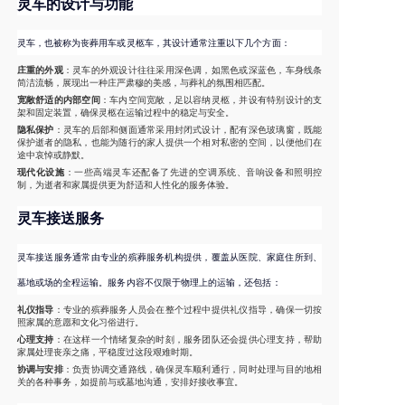
灵车的设计与功能
灵车，也被称为丧葬用车或灵柩车，其设计通常注重以下几个方面：
庄重的外观
：灵车的外观设计往往采用深色调，如黑色或深蓝色，车身线条
简洁流畅，展现出一种庄严肃穆的美感，与葬礼的氛围相匹配。
宽敞舒适的内部空间
：车内空间宽敞，足以容纳灵柩，并设有特别设计的支
架和固定装置，确保灵柩在运输过程中的稳定与安全。
隐私保护
：灵车的后部和侧面通常采用封闭式设计，配有深色玻璃窗，既能
保护逝者的隐私，也能为随行的家人提供一个相对私密的空间，以便他们在
途中哀悼或静默。
现代化设施
：一些高端灵车还配备了先进的空调系统、音响设备和照明控
制，为逝者和家属提供更为舒适和人性化的服务体验。
灵车接送服务
灵车接送服务通常由专业的殡葬服务机构提供，覆盖从医院、家庭住所到、
墓地或场的全程运输。服务内容不仅限于物理上的运输，还包括：
礼仪指导
：专业的殡葬服务人员会在整个过程中提供礼仪指导，确保一切按
照家属的意愿和文化习俗进行。
心理支持
：在这样一个情绪复杂的时刻，服务团队还会提供心理支持，帮助
家属处理丧亲之痛，平稳度过这段艰难时期。
协调与安排
：负责协调交通路线，确保灵车顺利通行，同时处理与目的地相
关的各种事务，如提前与或墓地沟通，安排好接收事宜。