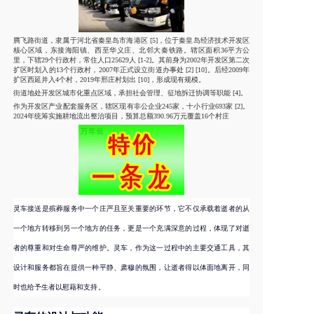
腾飞路街道，隶属于河北省秦皇岛市海港区 [5]，位于秦皇岛经济技术开发区
核心区域，东接海阳镇、西至华义庄、北邻大秦铁路。辖区面积36平方公
里，下辖29个行政村，常住人口25629人 [1-2]。其前身为2002年开发区第二次
扩区时划入的13个行政村，2007年正式设立街道办事处 [2] [10]。后经2009年
扩区西延并入4个村，2019年邢庄村划出 [10]，形成现有规模。
街道地处开发区城市化重点区域，承担社会管理、征地拆迁协调等职能 [4]。
作为开发区产业配套服务区，辖区现有非公企业245家，十小行业693家 [2]。
2024年统筹实施耕地流出整治项目，预算总额390.96万元覆盖16个村庄
灵车接送是殡葬服务中一个庄严且至关重要的环节，它不仅承载着逝者的从
一个地方转移到另一个地方的任务，更是一个充满深意的过程，体现了对逝
者的尊重和对生命尊严的维护。灵车，作为这一过程中的主要交通工具，其
设计和服务都旨在提供一种平静、肃穆的氛围，让逝者得以体面地离开，同
时也给予生者以慰藉和支持。