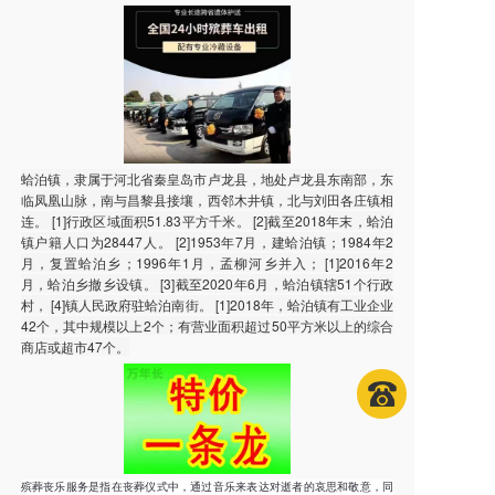
蛤泊镇，隶属于河北省秦皇岛市卢龙县，地处卢龙县东南部，东
临凤凰山脉，南与昌黎县接壤，西邻木井镇，北与刘田各庄镇相
连。 [1]行政区域面积51.83平方千米。 [2]截至2018年末，蛤泊
镇户籍人口为28447人。 [2]1953年7月，建蛤泊镇；1984年2
月，复置蛤泊乡；1996年1月，孟柳河乡并入； [1]2016年2
月，蛤泊乡撤乡设镇。 [3]截至2020年6月，蛤泊镇辖51个行政
村， [4]镇人民政府驻蛤泊南街。 [1]2018年，蛤泊镇有工业企业
42个，其中规模以上2个；有营业面积超过50平方米以上的综合
商店或超市47个。
殡葬丧乐服务是指在丧葬仪式中，通过音乐来表达对逝者的哀思和敬意，同