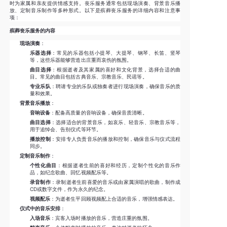
时为家属和亲友提供情感支持。丧乐服务通常包括现场演奏、背景音乐播
放、定制音乐制作等多种形式。以下是殡葬丧乐服务的详细内容和注意事
项：
殡葬丧乐服务的内容
现场演奏
：
乐器选择
：常见的乐器包括小提琴、大提琴、钢琴、长笛、竖琴
等，这些乐器能够营造出庄重而哀伤的氛围。
曲目选择
：根据逝者及其家属的喜好和文化背景，选择合适的曲
目。常见的曲目包括古典音乐、宗教音乐、民谣等。
专业乐队
：聘请专业的乐队或独奏者进行现场演奏，确保音乐的质
量和效果。
背景音乐播放
：
音响设备
：配备高质量的音响设备，确保音质清晰。
曲目选择
：选择适合的背景音乐，如哀乐、轻音乐、宗教音乐等，
用于追悼会、告别仪式等环节。
播放控制
：安排专人负责音乐的播放和控制，确保音乐与仪式流程
同步。
定制音乐制作
：
个性化曲目
：根据逝者生前的喜好和经历，定制个性化的音乐作
品，如纪念歌曲、回忆视频配乐等。
录音制作
：录制逝者生前喜爱的音乐或由家属演唱的歌曲，制作成
CD或数字文件，作为永久的纪念。
视频配乐
：为逝者生平回顾视频配上合适的音乐，增强情感表达。
仪式中的音乐安排
：
入场音乐
：宾客入场时播放的音乐，营造庄重的氛围。