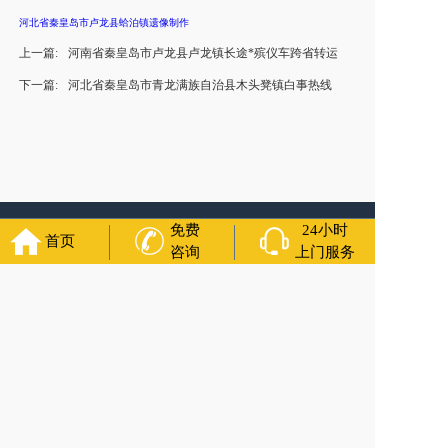
河北省秦皇岛市卢龙县蛤泊镇遗像制作
上一篇:
河南省秦皇岛市卢龙县卢龙镇长途*殡仪车跨省转运
下一篇:
河北省秦皇岛市青龙满族自治县木头凳镇白事热线
免费
24小时
友情链接：
殡葬服务
苏州丧葬公司
石家庄殡葬一条龙
长沙殡
首页
葬服务公司
南昌青山湖白事公司
呼和浩特灵车出租公司
哈尔
咨询
上门服务
滨道里区丧葬用品
西宁城东区白事服务
潍坊奎文区白事
乳山
寿衣店铺
杭州上城区灵堂布置
沈阳浑南区殡葬平台
中国墓地
网
中国非急救转运网
网站建设
中国殡葬一条龙网
中国救护车
网
葬花店
葬花服务网
玉林殡葬服务