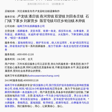
发布日期:2025-01-15
访问数量:38
店铺名称：河北省秦皇岛市卢龙县蛤泊镇遗像制作
卢龙镇
潘庄镇
燕河营镇
双望镇
刘田各庄镇
石
服务区域：
门镇
下寨乡
刘家营乡
陈官
屯镇
印庄乡
蛤泊镇
木井镇
公司名称：
福寿万年长殡葬服务公司
主营业务：
殡葬服务
、
灵堂布置
、
丧葬一条龙
、
殡仪车出租
、
白事服务
、
灵
车接运
、
殡葬用品
、
长途跨省*殡仪用车转运
、
火化预约
，
下葬安葬礼仪服
务
，
*殡仪一条龙服务
服务特色：
墓地销售转让
，
救护车出租
，
病人转运用车
，
长途*殡仪用车运
输
，
跨省骨灰护送
等一系列殡葬服务，
致力于殡葬一条龙全包托管式管家服
务
服务热线：400-000-1116
服务时间：24小时、全天
用户评价：万年长殡仪服务公司立足职责,突出为民服务第一要务思想,致力于
打造贴心服务品牌,同时以规范优质服务标准,不断提高服务水平,满足逝者家
属需求,受到社会各界群众的赞誉。
福寿万年长殡葬服务(
fushouwannianchang.com
)
24
小时服务热线:4000001116
福寿万年长
殡葬提供专业
*殡仪服务公司
,
医疗院后护送非急救转运咨询租赁服
务公司
,
价格
,
时间
,
*殡仪24小时服务热线电话
等业务，致力于专业的
运送*丧
葬用车
和
殡葬一条龙服务公司
，用户满意度高,具备多年的殡葬行业经验,了解
全国各地
风俗习惯
，主营:
墓地风水一平方多少钱与地点位置
，
男士女士寿衣
一般多少钱
、
举办策划追悼会
，
遗像制作
，
灵车租赁*殡仪用车运送咨询
、
*
火葬服务
、
香烛用品
、
墓地陵园
、
祭拜鲜花
，
殡葬车电话
，
白事服务与礼仪
服务团队
。我们服务细心，用心，让家属省心，放心
。