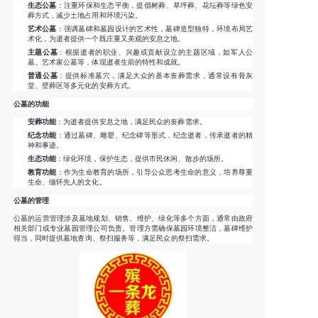
生态公墓
：注重环保和生态平衡，提倡树葬、草坪葬、花坛葬等绿色安
葬方式，减少土地占用和环境污染。
艺术公墓
：强调墓碑和墓园设计的艺术性，墓碑造型独特，环境布局艺
术化，为逝者提供一个既庄重又美观的安息之地。
主题公墓
：根据逝者的职业、兴趣或贡献设立的主题区域，如军人公
墓、艺术家公墓等，体现逝者生前的特性和成就。
普通公墓
：提供标准墓穴，满足大众的基本丧葬需求，通常设有骨灰
堂、壁葬区等多元化的安葬方式。
公墓的功能
安葬功能
：为逝者提供安息之地，满足民众的丧葬需求。
纪念功能
：通过墓碑、雕塑、纪念碑等形式，纪念逝者，传承逝者的精
神和事迹。
生态功能
：绿化环境，保护生态，提供市民休闲、散步的场所。
教育功能
：作为生命教育的场所，引导公众思考生命的意义，培养尊重
生命、缅怀先人的文化。
公墓的管理
公墓的运营管理涉及墓地规划、销售、维护、绿化等多个方面，通常由政府
相关部门或专业墓园管理公司负责。管理方需确保墓园环境整洁，墓碑维护
得当，同时提供墓地查询、祭扫服务等，满足民众的祭扫需求。