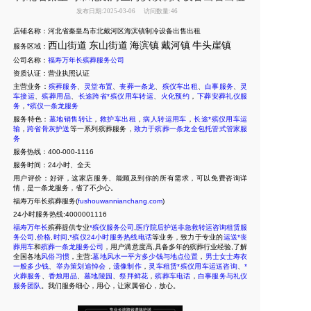
发布日期:2025-03-06
访问数量:46
店铺名称：河北省秦皇岛市北戴河区海滨镇制冷设备出售出租
西山街道
东山街道
海滨镇
戴河镇
牛头崖镇
服务区域：
公司名称：
福寿万年长殡葬服务公司
资质认证：营业执照认证
主营业务：
殡葬服务
、
灵堂布置
、
丧葬一条龙
、
殡仪车出租
、
白事服务
、
灵
车接运
、
殡葬用品
、
长途跨省*殡仪用车转运
、
火化预约
，
下葬安葬礼仪服
务
，
*殡仪一条龙服务
服务特色：
墓地销售转让
，
救护车出租
，
病人转运用车
，
长途*殡仪用车运
输
，
跨省骨灰护送
等一系列殡葬服务，
致力于殡葬一条龙全包托管式管家服
务
服务热线：400-000-1116
服务时间：24小时、全天
用户评价：好评，这家店服务、能顾及到你的所有需求，可以免费咨询详
情，是一条龙服务，省了不少心。
福寿万年长殡葬服务(
fushouwannianchang.com
)
24
小时服务热线:4000001116
福寿万年长
殡葬提供专业
*殡仪服务公司
,
医疗院后护送非急救转运咨询租赁服
务公司
,
价格
,
时间
,
*殡仪24小时服务热线电话
等业务，致力于专业的
运送*丧
葬用车
和
殡葬一条龙服务公司
，用户满意度高,具备多年的殡葬行业经验,了解
全国各地
风俗习惯
，主营:
墓地风水一平方多少钱与地点位置
，
男士女士寿衣
一般多少钱
、
举办策划追悼会
，
遗像制作
，
灵车租赁*殡仪用车运送咨询
、
*
火葬服务
、
香烛用品
、
墓地陵园
、
祭拜鲜花
，
殡葬车电话
，
白事服务与礼仪
服务团队
。我们服务细心，用心，让家属省心，放心
。