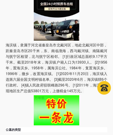
海滨镇，隶属于河北省秦皇岛市北戴河区，地处北戴河区中部，
距秦皇岛市区20千米，东、南临渤海，西与戴河镇、南隔戴河
与抚宁区相望，北与抚宁区相邻。 [1]行政区域总面积9.17平方
千米。截至2018年末，海滨镇户籍人口为13930人。 [2]1956
年，置海滨乡。1958年，属海滨公社。1984年，复置海滨乡。
1996年，撤乡，改置海滨镇。 [1]2020年11月20日，海滨镇入
选第六届全国文明村镇名单。 [3]截至2020年6月，海滨镇辖6个
行政村。 [4]镇人民政府驻联峰路296号。 [1]2011年，海滨镇实
现地区生产总值53801万元，上缴税金145万元。
公墓的类型