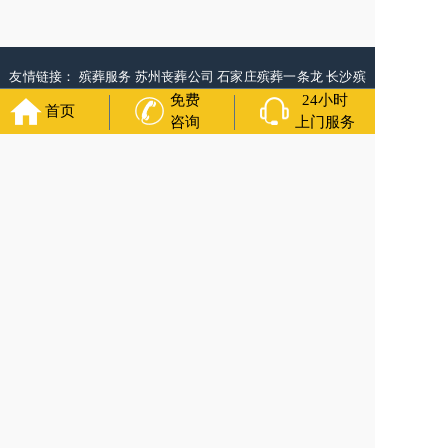
友情链接：
殡葬服务
苏州丧葬公司
石家庄殡葬一条龙
长沙殡
葬服务公司
南昌青山湖白事公司
呼和浩特灵车出租公司
哈尔
免费
24小时
首页
滨道里区丧葬用品
西宁城东区白事服务
潍坊奎文区白事
乳山
咨询
上门服务
寿衣店铺
杭州上城区灵堂布置
沈阳浑南区殡葬平台
中国墓地
网
中国非急救转运网
网站建设
中国殡葬一条龙网
中国救护车
网
葬花店
葬花服务网
玉林殡葬服务
福寿万年长
官方公众号
400-000-1116
各城市均有服务人员上门服务
24小时上门服务