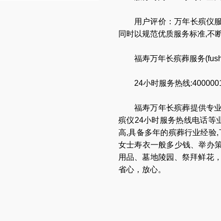
用户评价：万年长殡仪服
同时以规范优质服务标准,不
福寿万年长殡葬服务(
fus
24
小时服务热线:4000001
福寿万年长
殡葬提供专
殡仪24小时服务热线电话
等
高,具备多年的殡葬行业经验
女士寿衣一般多少钱
、
举办
用品
、
墓地陵园
、
祭拜鲜花
省心，放心
。