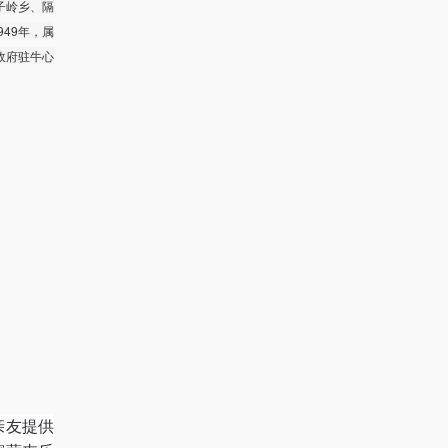
子岭乡、隔
949年，属
民政府驻牛心
亲友提供