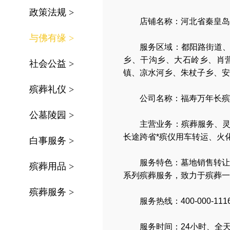
政策法规
>
店铺名称：河北省秦皇岛
与佛有缘
>
服务区域：
都阳路街道
乡、干沟乡、大石岭乡、肖
社会公益
>
镇、凉水河乡、朱杖子乡、安
殡葬礼仪
>
公司名称：
福寿万年长殡
公墓陵园
>
主营业务：
殡葬服务
、
长途跨省*殡仪用车转运
、
火
白事服务
>
服务特色：
墓地销售转让
殡葬用品
>
系列殡葬服务，
致力于殡葬一
殡葬服务
>
服务热线：400-000-111
服务时间：24小时、全