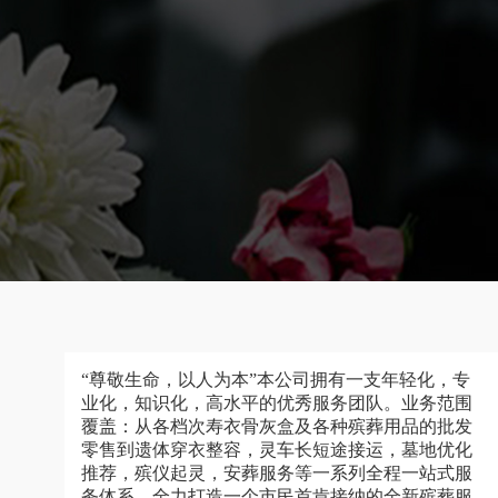
“尊敬生命，以人为本”本公司拥有一支年轻化，专
业化，知识化，高水平的优秀服务团队。业务范围
覆盖：从各档次寿衣骨灰盒及各种殡葬用品的批发
零售到遗体穿衣整容，灵车长短途接运，墓地优化
推荐，殡仪起灵，安葬服务等一系列全程一站式服
务体系，全力打造一个市民首肯接纳的全新殡葬服