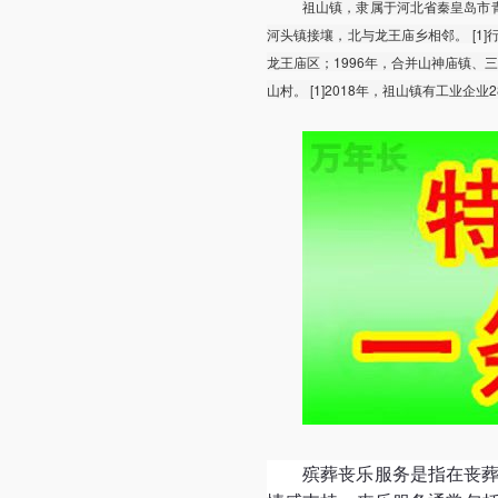
祖山镇，隶属于河北省秦皇岛市
河头镇接壤，北与龙王庙乡相邻。 [1]行政
龙王庙区；1996年，合并山神庙镇、三间
山村。 [1]2018年，祖山镇有工业
殡葬丧乐服务是指在丧