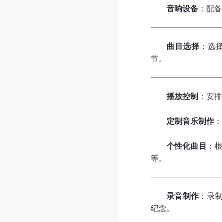
音响设备
：配
曲目选择
：选
节。
播放控制
：安
定制音乐制作
个性化曲目
：
等。
录音制作
：录
纪念。