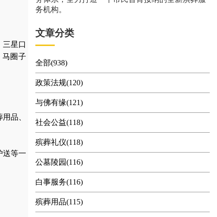
务机构。
文章分类
、三星口
、马圈子
全部(938)
政策法规(120)
与佛有缘(121)
葬用品
、
社会公益(118)
殡葬礼仪(118)
护送
等一
公墓陵园(116)
白事服务(116)
殡葬用品(115)