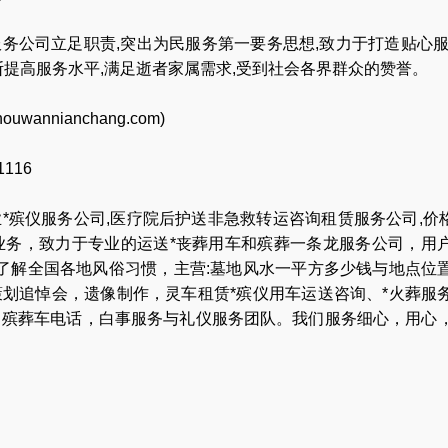
务公司立足职责,突出为民服务第一要务思想,致力于打造贴心服
断提高服务水平,满足逝者家属需求,受到社会各界群众的赞誉。
houwannianchang.com
)
116
业
*殡仪服务公司
,
医疗院后护送非急救转运咨询租赁服务公司
,
价
业务，致力于专业的
运送*丧葬用车
和
殡葬一条龙服务公司
，用
,了解全国各地
风俗习惯
，主营:
墓地风水一平方多少钱与地点位
策划追悼会
，
遗像制作
，
灵车租赁*殡仪用车运送咨询
、
*火葬服
，
殡葬车电话
，
白事服务与礼仪服务团队
。我们服务细心，用心