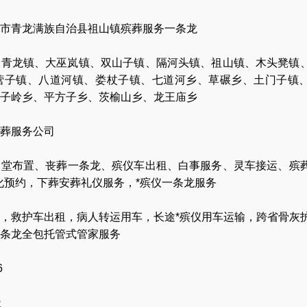
市青龙满族自治县祖山镇殡葬服务一条龙
、青龙镇、大巫岚镇、双山子镇、隔河头镇、祖山镇、木头凳镇
营子镇、八道河镇、娄杖子镇、七道河乡、草碾乡、土门子镇
子岭乡、平方子乡、茨榆山乡、龙王庙乡
葬服务公司
灵堂布置
、
丧葬一条龙
、
殡仪车出租
、
白事服务
、
灵车接运
、
殡
化预约
，
下葬安葬礼仪服务
，
*殡仪一条龙服务
，
救护车出租
，
病人转运用车
，
长途*殡仪用车运输
，
跨省骨灰
条龙全包托管式管家服务
6
天