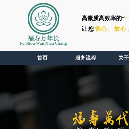
高素质高效率的“
让您
省心、
放心
福寿万年长
Fu Shou Wan Nian Chang
首页
服务流程
关于