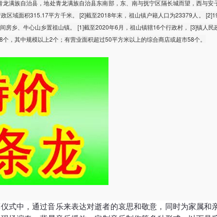
青龙满族自治县，地处青龙满族自治县东南部，东、南与抚宁区隔长城而望，西与安
区域面积315.17平方千米。 [2]截至2018年末，祖山镇户籍人口为23379人。 [2]1
房乡、牛心山乡置祖山镇。 [1]截至2020年6月，祖山镇辖16个行政村， [3]镇人
企业28个，其中规模以上2个；有营业面积超过50平方米以上的综合商店或超市58个。
葬仪式中，通过音乐来表达对逝者的哀思和敬意，同时为家属和