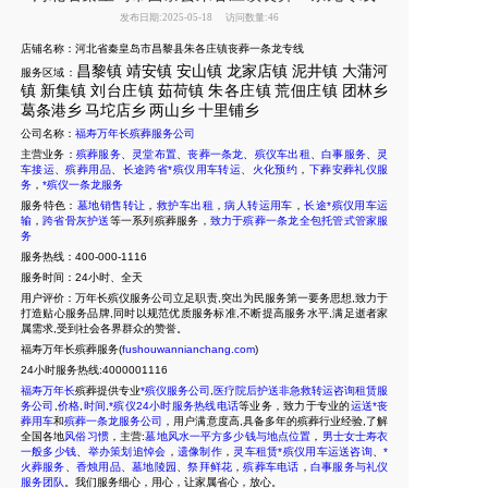
发布日期:2025-05-18
访问数量:46
店铺名称：河北省秦皇岛市昌黎县朱各庄镇丧葬一条龙专线
昌黎镇
靖安镇
安山镇
龙家店镇
泥井镇
大蒲河
服务区域：
镇
新集
镇
刘台庄镇
茹荷镇
朱各庄镇
荒佃庄镇
团林乡
葛条港乡
马坨店乡
两山乡
十里
铺乡
公司名称：
福寿万年长殡葬服务公司
主营业务：
殡葬服务
、
灵堂布置
、
丧葬一条龙
、
殡仪车出租
、
白事服务
、
灵
车接运
、
殡葬用品
、
长途跨省*殡仪用车转运
、
火化预约
，
下葬安葬礼仪服
务
，
*殡仪一条龙服务
服务特色：
墓地销售转让
，
救护车出租
，
病人转运用车
，
长途*殡仪用车运
输
，
跨省骨灰护送
等一系列殡葬服务，
致力于殡葬一条龙全包托管式管家服
务
服务热线：400-000-1116
服务时间：24小时、全天
用户评价：万年长殡仪服务公司立足职责,突出为民服务第一要务思想,致力于
打造贴心服务品牌,同时以规范优质服务标准,不断提高服务水平,满足逝者家
属需求,受到社会各界群众的赞誉。
福寿万年长殡葬服务(
fushouwannianchang.com
)
24
小时服务热线:4000001116
福寿万年长
殡葬提供专业
*殡仪服务公司
,
医疗院后护送非急救转运咨询租赁服
务公司
,
价格
,
时间
,
*殡仪24小时服务热线电话
等业务，致力于专业的
运送*丧
葬用车
和
殡葬一条龙服务公司
，用户满意度高,具备多年的殡葬行业经验,了解
全国各地
风俗习惯
，主营:
墓地风水一平方多少钱与地点位置
，
男士女士寿衣
一般多少钱
、
举办策划追悼会
，
遗像制作
，
灵车租赁*殡仪用车运送咨询
、
*
火葬服务
、
香烛用品
、
墓地陵园
、
祭拜鲜花
，
殡葬车电话
，
白事服务与礼仪
服务团队
。我们服务细心，用心，让家属省心，放心
。