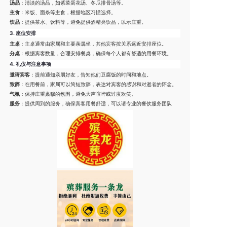
汤品
：清淡的汤品，如紫菜蛋花汤、冬瓜排骨汤等。
主食
：米饭、面条等主食，根据地区习惯选择。
饮品
：提供茶水、饮料等，避免提供酒精类饮品，以示庄重。
3.
座位安排
主桌
：主桌通常由家属和主要亲属坐，其他宾客按关系远近安排座位。
分桌
：根据宾客数量，合理安排餐桌，确保每个人都有舒适的用餐环境。
4.
礼仪与注意事项
邀请宾客
：提前通知亲朋好友，告知他们豆腐饭的时间和地点。
致辞
：在用餐前，家属可以简短致辞，表达对宾客的感谢和对逝者的怀念。
气氛
：保持庄重肃穆的氛围，避免大声喧哗或过度欢笑。
服务
：提供周到的服务，确保宾客用餐舒适，可以请专业的餐饮服务团队