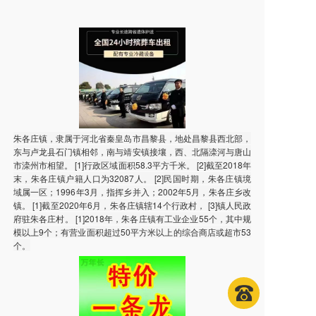
朱各庄镇，隶属于河北省秦皇岛市昌黎县，地处昌黎县西北部，
东与卢龙县石门镇相邻，南与靖安镇接壤，西、北隔滦河与唐山
市滦州市相望。 [1]行政区域面积58.3平方千米。 [2]截至2018年
末，朱各庄镇户籍人口为32087人。 [2]民国时期，朱各庄镇境
域属一区；1996年3月，指挥乡并入；2002年5月，朱各庄乡改
镇。 [1]截至2020年6月，朱各庄镇辖14个行政村， [3]镇人民政
府驻朱各庄村。 [1]2018年，朱各庄镇有工业企业55个，其中规
模以上9个；有营业面积超过50平方米以上的综合商店或超市53
个。