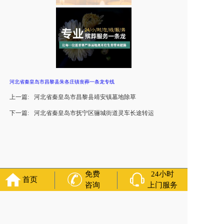
河北省秦皇岛市昌黎县朱各庄镇丧葬一条龙专线
上一篇:
河北省秦皇岛市昌黎县靖安镇墓地除草
下一篇:
河北省秦皇岛市抚宁区骊城街道灵车长途转运
免费
24小时
首页
咨询
上门服务
友情链接：
殡葬服务
苏州丧葬公司
石家庄殡葬一条龙
长沙殡
葬服务公司
南昌青山湖白事公司
呼和浩特灵车出租公司
哈尔
滨道里区丧葬用品
西宁城东区白事服务
潍坊奎文区白事
乳山
寿衣店铺
杭州上城区灵堂布置
沈阳浑南区殡葬平台
中国墓地