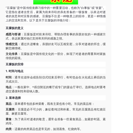
“豆腐饭”是中国传统丧葬习俗中的一种重要活动，也称为“白事饭”或“丧宴”。
它是指在逝者去世后，家属为前来吊唁的亲友准备的一顿饭食，以表达对逝
者的哀思和对宾客的感谢。豆腐饭不仅是一种物质上的招待，更是一种情感
上的交流和支持。以下是关于豆腐饭的详细介绍：
豆腐饭的意义
感恩与答谢
：豆腐饭是对前来吊唁、帮助办理丧事的亲朋好友的一种感谢方
式，表达家属对他们支持和关怀的感激之情。
情感交流
：通过共进餐食，亲朋好友可以互相安慰，分享对逝者的怀念，缓
解悲痛情绪。
文化传承
：豆腐饭是中国传统文化的一部分，体现了对逝者的尊重和对家族
传统的延续。
豆腐饭的安排
1.
时间与地点
时间
：通常在追悼会或告别仪式结束后举行，有时也会在火化或土葬后的当
天或次日。
地点
：一般在家中、*殡仪附近的餐厅或专门的宴会厅举行。选择地点时要考
虑交通便利性和容纳人数。
2.
菜单选择
菜品
：菜单通常包括多种菜肴，既有主菜也有小吃。常见的菜品有：
豆腐类
：豆腐是必不可少的，象征着纯洁和朴素。常见的豆腐菜品有红烧豆
腐、麻婆豆腐等。
素食
：为了表示对逝者的敬意，通常会准备一些素食菜品，如素炒时蔬、素
鸡等。
肉类
：适量的肉类菜品也是常见的，如清蒸鱼、红烧肉等。