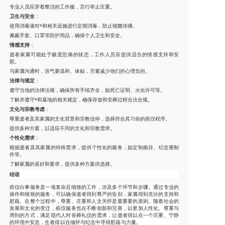
专业人员应穿着整洁的工作服，言行举止庄重。
卫生与安全
：
使用消毒液对*和相关设施进行定期消毒，防止细菌传播。
佩戴手套、口罩等防护用品，确保个人卫生和安全。
情感支持
：
逝者家属可能处于极度悲痛的状态，工作人员应提供适当的情感支持和安
慰。
与家属沟通时，语气要温和、体贴，尽量减少他们的心理负担。
法律与规定
：
遵守当地的法律法规，确保所有手续齐全，如死亡证明、火化许可等。
了解并遵守*和墓地的相关规定，确保存放和安葬过程合法合规。
文化与宗教考虑
：
尊重逝者及其家属的文化背景和宗教信仰，选择符合其习俗的殡仪程序。
提供多种方案，以适应不同的文化和宗教需求。
个性化需求
：
根据逝者及其家属的特殊需求，提供个性化的服务，如定制曲目、纪念册制
作等。
了解家属的喜好和要求，提供多种方案供选择。
结语
殡仪白事服务是一项复杂且细致的工作，涉及多个环节和步骤。通过专业的
操作和细致的服务，可以确保逝者得到尊严的告别，家属得到充分的支持和
慰藉。在整个过程中，尊重、庄重和人文关怀是最重要的原则。随着社会的
发展和文化的变迁，殡仪服务也在不断创新和完善，以更加人性化、尊重与
周到的方式，满足现代人对丧葬礼仪的需求，让逝者得以在一个庄重、宁静
的环境中安息，生者得以在缅怀与纪念中寻得慰藉与力量。