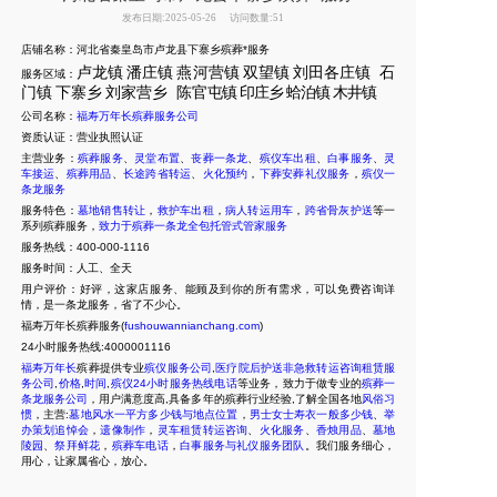
发布日期:2025-05-26
访问数量:51
店铺名称：河北省秦皇岛市卢龙县下寨乡殡葬*服务
卢龙镇
潘庄镇
燕河营镇
双望镇
刘田各庄镇
石
服务区域：
门镇
下寨乡
刘家营乡
陈官
屯镇
印庄乡
蛤泊镇
木井镇
公司名称：
福寿万年长殡葬服务公司
资质认证：营业执照认证
主营业务：
殡葬服务
、
灵堂布置
、
丧葬一条龙
、
殡仪车出租
、
白事服务
、
灵
车接运
、
殡葬用品
、
长途跨省转运
、
火化预约
，
下葬安葬礼仪服务
，
殡仪一
条龙服务
服务特色：
墓地销售转让
，
救护车出租
，
病人转运用车
，
跨省骨灰护送
等一
系列殡葬服务，
致力于殡葬一条龙全包托管式管家服务
服务热线：400-000-1116
服务时间：人工、全天
用户评价：好评，这家店服务、能顾及到你的所有需求，可以免费咨询详
情，是一条龙服务，省了不少心。
福寿万年长殡葬服务(
fushouwannianchang.com
)
24
小时服务热线:4000001116
福寿万年长
殡葬提供专业
殡仪服务公司
,
医疗院后护送非急救转运咨询租赁服
务公司
,
价格
,
时间
,
殡仪24小时服务热线电话
等业务，致力于做专业的
殡葬一
条龙服务公司
，用户满意度高,具备多年的殡葬行业经验,了解全国各地
风俗习
惯
，主营:
墓地风水一平方多少钱与地点位置
，
男士女士寿衣一般多少钱
、
举
办策划追悼会
，
遗像制作
，
灵车租赁转运咨询
、
火化服务
、
香烛用品
、
墓地
陵园
、
祭拜鲜花
，
殡葬车电话
，
白事服务与礼仪服务团队
。我们服务细心，
用心，让家属省心，放心。