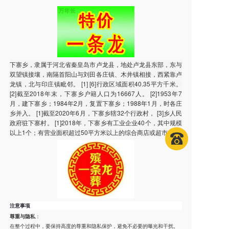
下寨乡，隶属于河北省秦皇岛市卢龙县，地处卢龙县东部，东与
双望镇接壤，南隔首阳山与刘田各庄镇、木井镇相接，西紧靠卢
龙镇，北与印庄镇毗邻。 [1] [6]行政区域面积40.35平方千米。
[2]截至2018年末，下寨乡户籍人口为16667人。 [2]1953年7
月，建下寨乡；1984年2月，复置下寨乡；1988年1月，时各庄
乡并入。 [1]截至2020年6月，下寨乡辖32个行政村， [3]乡人民
政府驻下寨村。 [1]2018年，下寨乡有工业企业40个，其中规模
以上1个；有营业面积超过50平方米以上的综合商店或超市14个
注意事项
尊重与隐私
：
在整个过程中，要保持高度的尊重和隐私保护，避免不必要的曝光和干扰。