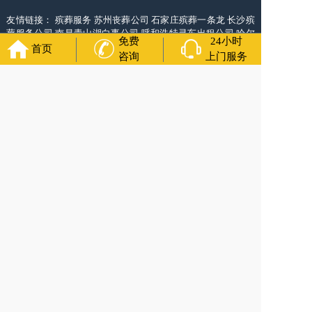
友情链接：
殡葬服务
苏州丧葬公司
石家庄殡葬一条龙
长沙殡
葬服务公司
南昌青山湖白事公司
呼和浩特灵车出租公司
哈尔
免费
24小时
滨道里区丧葬用品
西宁城东区白事服务
潍坊奎文区白事
乳山
首页
咨询
上门服务
寿衣店铺
杭州上城区灵堂布置
沈阳浑南区殡葬平台
中国墓地
网
中国非急救转运网
网站建设
中国殡葬一条龙网
中国救护车
网
葬花店
葬花服务网
玉林殡葬服务
福寿万年长
官方公众号
400-000-1116
各城市均有服务人员上门服务
24小时上门服务
Copyright 2024 秦皇岛福寿万年长 All Rights Reserved.全站内
容均为咨询服务，遗体转运接送业务须联系当地殡仪馆咨询.