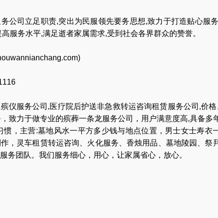
务公司立足职责,突出为民服领先要务思想,致力于打造贴心服务
提高服务水平,满足逝者家属需求,受到社会各界群众的赞誉。
houwannianchang.com
)
116
业
殡仪服务公司
,
医疗院后护送非急救转运咨询租赁服务公司
,
价格
务，致力于做专业的
殡葬一条龙服务公司
，用户满意度高,具备多
习惯
，主营:
墓地风水一平方多少钱与地点位置
，
男士女士寿衣
制作
，
灵车租赁转运咨询
、
火化服务
、
香烛用品
、
墓地陵园
、
祭
服务团队
。我们服务细心，用心，让家属省心，放心。