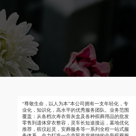
“尊敬生命，以人为本”本公司拥有一支年轻化，专
业化，知识化，高水平的优秀服务团队。业务范围
覆盖：从各档次寿衣骨灰盒及各种殡葬用品的批发
零售到遗体穿衣整容，灵车长短途接运，墓地优化
推荐，殡仪起灵，安葬服务等一系列全程一站式服
务体系，全力打造一个市民首肯接纳的全新殡葬服