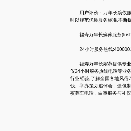
用户评价：万年长殡仪服
时以规范优质服务标准,不断
福寿万年长殡葬服务(
fus
24
小时服务热线:4000001
福寿万年长
殡葬提供专
仪24小时服务热线电话
等业
行业经验,了解全国各地
风俗
钱
、
举办策划追悼会
，
遗像
殡葬车电话
，
白事服务与礼仪