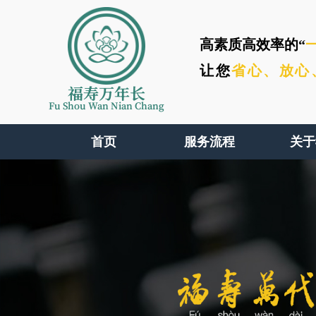
高素质高效率的“
让您
省心、
放心
福寿万年长
Fu Shou Wan Nian Chang
首页
服务流程
关于