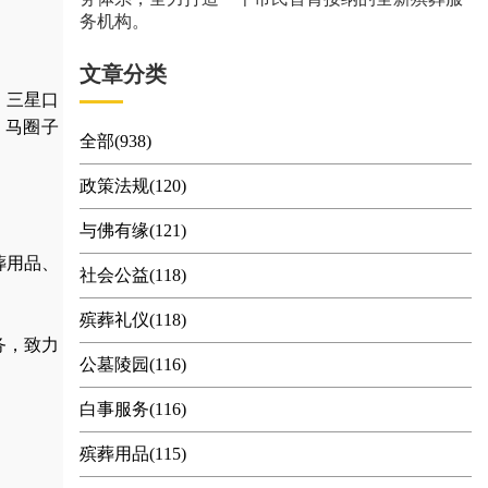
务机构。
文章分类
、三星口
、马圈子
全部(938)
政策法规(120)
与佛有缘(121)
葬用品
、
社会公益(118)
殡葬礼仪(118)
务，
致力
公墓陵园(116)
白事服务(116)
殡葬用品(115)