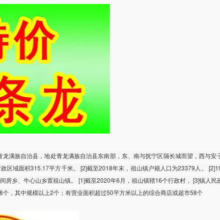
青龙满族自治县，地处青龙满族自治县东南部，东、南与抚宁区隔长城而望，西与安
区域面积315.17平方千米。 [2]截至2018年末，祖山镇户籍人口为23379人。 [2]1
房乡、牛心山乡置祖山镇。 [1]截至2020年6月，祖山镇辖16个行政村， [3]镇人
企业28个，其中规模以上2个；有营业面积超过50平方米以上的综合商店或超市58个