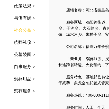
政策法规
>
店铺名称：河北省秦皇岛
与佛有缘
>
服务区域：
都阳路街道
乡、干沟乡、大石岭乡、肖
社会公益
>
镇、凉水河乡、朱杖子乡、安
殡葬礼仪
>
公司名称：
福寿万年长殡
公墓陵园
>
主营业务：
殡葬服务
、
长途跨省转运
、
火化预约
，
下
白事服务
>
服务特色：
墓地销售转
殡葬用品
>
于殡葬一条龙全包托管式管家
殡葬服务
>
服务热线：400-000-111
服务时间：人工、全天