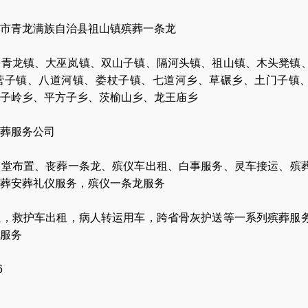
市青龙满族自治县祖山镇殡葬一条龙
、青龙镇、大巫岚镇、双山子镇、隔河头镇、祖山镇、木头凳镇
营子镇、八道河镇、娄杖子镇、七道河乡、草碾乡、土门子镇
子岭乡、平方子乡、茨榆山乡、龙王庙乡
葬服务公司
灵堂布置
、
丧葬一条龙
、
殡仪车出租
、
白事服务
、
灵车接运
、
殡
葬安葬礼仪服务
，
殡仪一条龙服务
让
，
救护车出租
，
病人转运用车
，
跨省骨灰护送
等一系列殡葬服
服务
6