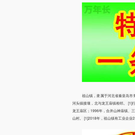
祖山镇，隶属于河北省秦皇岛市
河头镇接壤，北与龙王庙镇相邻。 [1]行政
龙王庙区；1996年，合并山神庙镇、三间
山村。 [1]2018年，祖山镇有工业