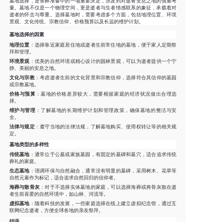
墓地选择，是丧葬准备中的一项重要决定，涉及到对逝者安息之地的慎重考
量。墓地不仅是一个物理空间，更是逝者与生者情感联系的象征，承载着对
逝者的怀念与尊重。选择墓地时，需要考虑多个方面，包括地理位置、环境
景观、文化传统、宗教信仰、价格预算以及长远的维护计划。
墓地选择的因素
地理位置
：选择靠近家庭居住地或逝者生前常住地的墓地，便于家人定期祭
拜和管理。
环境景观
：优美的自然环境或精心设计的园林景观，可以为逝者提供一个宁
静、美丽的安息之地。
文化与宗教
：考虑逝者生前的文化背景和宗教信仰，选择符合其信仰的墓园
或宗教墓地。
价格与预算
：墓地的价格差异较大，需要根据家庭的经济状况做出合理选
择。
维护与管理
：了解墓地的长期维护计划和管理政策，确保墓地的整洁与安
全。
法律与规定
：遵守当地的法律法规，了解墓地购买、使用权转让等的相关规
定。
墓地类型的多样性
传统墓地
：通常位于公墓或家族墓园，有固定的墓碑和墓穴，适合追求传统
葬礼的家庭。
生态墓地
：强调环保与自然融合，通常没有明显的墓碑，采用树木、花草等
自然元素作为标记，适合追求自然回归的信仰者。
海葬与散骨灰
：对于不选择实体墓地的家庭，可以选择海葬或将骨灰散在逝
者生前喜爱的自然环境中，如山林、河流等。
虚拟墓地
：随着科技的发展，一些家庭选择在线上建立虚拟纪念馆，通过互
联网纪念逝者，方便全球各地的亲友祭拜。
结语