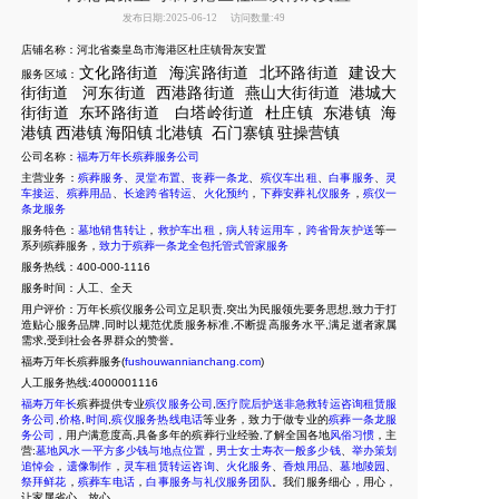
发布日期:2025-06-12
访问数量:49
店铺名称：河北省秦皇岛市海港区杜庄镇骨灰安置
文化路街道
海滨路街道
北环路街道
建设大
服务区域：
街街道
河东街道
西港路街道
燕
山大街街道
港城大
街街道
东环路街道
白塔岭街道
杜庄镇
东港镇
海
港
镇
西港镇
海阳镇
北港镇
石门寨镇
驻操营镇
公司名称：
福寿万年长殡葬服务公司
主营业务：
殡葬服务
、
灵堂布置
、
丧葬一条龙
、
殡仪车出租
、
白事服务
、
灵
车接运
、
殡葬用品
、
长途跨省转运
、
火化预约
，
下葬安葬礼仪服务
，
殡仪一
条龙服务
服务特色：
墓地销售转让
，
救护车出租
，
病人转运用车
，
跨省骨灰护送
等一
系列殡葬服务，
致力于殡葬一条龙全包托管式管家服务
服务热线：400-000-1116
服务时间：人工、全天
用户评价：万年长殡仪服务公司立足职责,突出为民服领先要务思想,致力于打
造贴心服务品牌,同时以规范优质服务标准,不断提高服务水平,满足逝者家属
需求,受到社会各界群众的赞誉。
福寿万年长殡葬服务(
fushouwannianchang.com
)
人工服务热线:4000001116
福寿万年长
殡葬提供专业
殡仪服务公司
,
医疗院后护送非急救转运咨询租赁服
务公司
,
价格
,
时间
,
殡仪服务热线电话
等业务，致力于做专业的
殡葬一条龙服
务公司
，用户满意度高,具备多年的殡葬行业经验,了解全国各地
风俗习惯
，主
营:
墓地风水一平方多少钱与地点位置
，
男士女士寿衣一般多少钱
、
举办策划
追悼会
，
遗像制作
，
灵车租赁转运咨询
、
火化服务
、
香烛用品
、
墓地陵园
、
祭拜鲜花
，
殡葬车电话
，
白事服务与礼仪服务团队
。我们服务细心，用心，
让家属省心，放心。