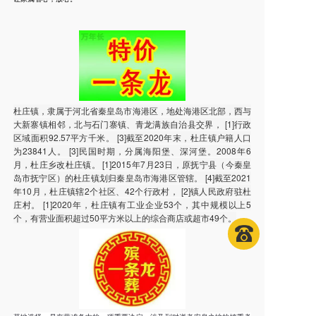
杜庄镇，隶属于河北省秦皇岛市海港区，地处海港区北部，西与
大新寨镇相邻，北与石门寨镇、青龙满族自治县交界， [1]行政
区域面积92.57平方千米。 [3]截至2020年末，杜庄镇户籍人口
为23841人。 [3]民国时期，分属海阳堡、深河堡。2008年6
月，杜庄乡改杜庄镇。 [1]2015年7月23日，原抚宁县（今秦皇
岛市抚宁区）的杜庄镇划归秦皇岛市海港区管辖。 [4]截至2021
年10月，杜庄镇辖2个社区、42个行政村， [2]镇人民政府驻杜
庄村。 [1]2020年，杜庄镇有工业企业53个，其中规模以上5
个，有营业面积超过50平方米以上的综合商店或超市49个。