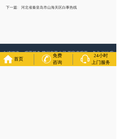
下一篇:
河北省秦皇岛市山海关区白事热线
友情链接：
殡葬服务
苏州丧葬公司
石家庄殡葬一条龙
长沙殡
免费
24小时
首页
葬服务公司
南昌青山湖白事公司
呼和浩特灵车出租公司
哈尔
咨询
上门服务
滨道里区丧葬用品
西宁城东区白事服务
潍坊奎文区白事
乳山
寿衣店铺
杭州上城区灵堂布置
沈阳浑南区殡葬平台
中国墓地
网
中国非急救转运网
网站建设
中国殡葬一条龙网
中国救护车
网
葬花店
葬花服务网
玉林殡葬服务
福寿万年长
官方公众号