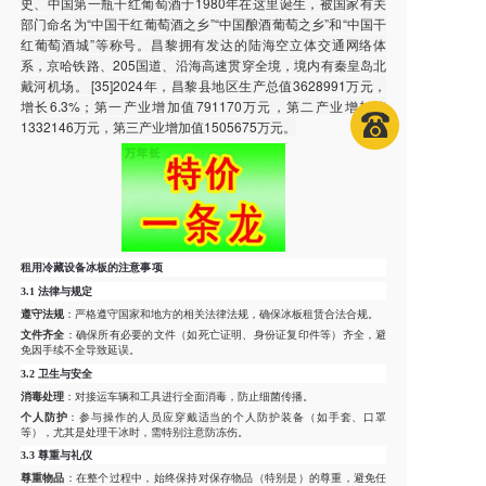
史、中国第一瓶干红葡萄酒于1980年在这里诞生，被国家有关
部门命名为“中国干红葡萄酒之乡”“中国酿酒葡萄之乡”和“中国干
红葡萄酒城”等称号。昌黎拥有发达的陆海空立体交通网络体
系，京哈铁路、205国道、沿海高速贯穿全境，境内有秦皇岛北
戴河机场。 [35]2024年，昌黎县地区生产总值3628991万元，
增长6.3%；第一产业增加值791170万元，第二产业增加值
1332146万元，第三产业增加值1505675万元。
租用冷藏设备冰板的注意事项
3.1
法律与规定
遵守法规
：严格遵守国家和地方的相关法律法规，确保冰板租赁合法合规。
文件齐全
：确保所有必要的文件（如死亡证明、身份证复印件等）齐全，避
免因手续不全导致延误。
3.2
卫生与安全
消毒处理
：对接运车辆和工具进行全面消毒，防止细菌传播。
个人防护
：参与操作的人员应穿戴适当的个人防护装备（如手套、口罩
等），尤其是处理干冰时，需特别注意防冻伤。
3.3
尊重与礼仪
尊重物品
：在整个过程中，始终保持对保存物品（特别是）的尊重，避免任