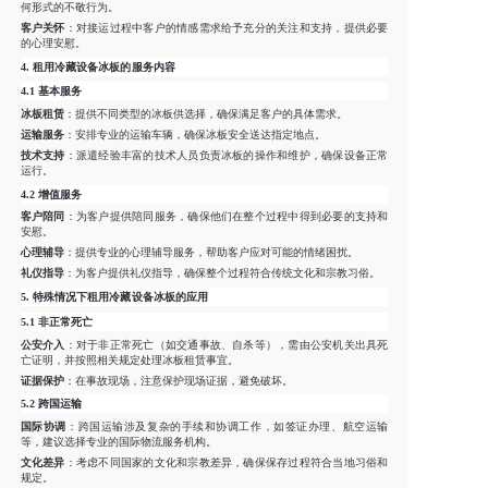
何形式的不敬行为。
客户关怀
：对接运过程中客户的情感需求给予充分的关注和支持，提供必要
的心理安慰。
4.
租用冷藏设备冰板的服务内容
4.1
基本服务
冰板租赁
：提供不同类型的冰板供选择，确保满足客户的具体需求。
运输服务
：安排专业的运输车辆，确保冰板安全送达指定地点。
技术支持
：派遣经验丰富的技术人员负责冰板的操作和维护，确保设备正常
运行。
4.2
增值服务
客户陪同
：为客户提供陪同服务，确保他们在整个过程中得到必要的支持和
安慰。
心理辅导
：提供专业的心理辅导服务，帮助客户应对可能的情绪困扰。
礼仪指导
：为客户提供礼仪指导，确保整个过程符合传统文化和宗教习俗。
5.
特殊情况下租用冷藏设备冰板的应用
5.1
非正常死亡
公安介入
：对于非正常死亡（如交通事故、自杀等），需由公安机关出具死
亡证明，并按照相关规定处理冰板租赁事宜。
证据保护
：在事故现场，注意保护现场证据，避免破坏。
5.2
跨国运输
国际协调
：跨国运输涉及复杂的手续和协调工作，如签证办理、航空运输
等，建议选择专业的国际物流服务机构。
文化差异
：考虑不同国家的文化和宗教差异，确保保存过程符合当地习俗和
规定。