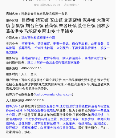
发布日期:2025-06-19
访问数量:57
店铺名称：河北省秦皇岛市昌黎县殡葬一条龙
昌黎镇
靖安镇
安山镇
龙家店镇
泥井镇
大蒲河
服务区域：
镇
新集
镇
刘台庄镇
茹荷镇
朱各庄镇
荒佃庄镇
团林乡
葛条港乡
马坨店乡
两山乡
十里
铺乡
公司名称：
福寿万年长殡葬服务公司
主营业务：
殡葬服务
、
灵堂布置
、
丧葬一条龙
、
殡仪车出租
、
白事服务
、
灵
车接运
、
殡葬用品
、
长途跨省转运
、
火化预约
，
下葬安葬礼仪服务
，
殡仪一
条龙服务
服务特色：
墓地销售转让
，
救护车出租
，
病人转运用车
，
跨省骨灰护送
等一
系列殡葬服务，
致力于殡葬一条龙全包托管式管家服务
服务热线：400-000-1116
服务时间：人工、全天
用户评价：万年长殡仪服务公司立足职责,突出为民服领先要务思想,致力于打
造贴心服务品牌,同时以规范优质服务标准,不断提高服务水平,满足逝者家属
需求,受到社会各界群众的赞誉。
福寿万年长殡葬服务(
fushouwannianchang.com
)
人工服务热线:4000001116
福寿万年长
殡葬提供专业
殡仪服务公司
,
医疗院后护送非急救转运咨询租赁服
务公司
,
价格
,
时间
,
殡仪服务热线电话
等业务，致力于做专业的
殡葬一条龙服
务公司
，用户满意度高,具备多年的殡葬行业经验,了解全国各地
风俗习惯
，主
营:
墓地风水一平方多少钱与地点位置
，
男士女士寿衣一般多少钱
、
举办策划
追悼会
，
遗像制作
，
灵车租赁转运咨询
、
火化服务
、
香烛用品
、
墓地陵园
、
祭拜鲜花
，
殡葬车电话
，
白事服务与礼仪服务团队
。我们服务细心，用心，
让家属省心，放心。