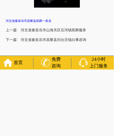
河北省秦皇岛市昌黎县殡葬一条龙
上一篇:
河北省秦皇岛市山海关区石河镇殡葬服务
下一篇:
河北省秦皇岛市昌黎县刘台庄镇白事咨询
免费
24小时
首页
咨询
上门服务
友情链接：
殡葬服务
苏州丧葬公司
石家庄殡葬一条龙
长沙殡
葬服务公司
南昌青山湖白事公司
呼和浩特灵车出租公司
哈尔
滨道里区丧葬用品
西宁城东区白事服务
潍坊奎文区白事
乳山
寿衣店铺
杭州上城区灵堂布置
沈阳浑南区殡葬平台
中国墓地
网
中国非急救转运网
网站建设
中国殡葬一条龙网
中国救护车
网
葬花店
葬花服务网
玉林殡葬服务