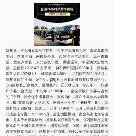
昌黎县，河北省秦皇岛市辖县，位于河北省东北部，秦皇岛市西
南部。东濒渤海，南接乐亭县，西隔滦河与滦南县、滦州市相
望，北邻卢龙县，东北连抚宁区，属暖温带、半湿润大陆性气
候，总面积1212.4平方千米。 [43] [56]截至2023年末，昌黎县
常住人口497481人，城镇化率为50%。 [47]截至2024年8月，
昌黎县辖11个镇、5个乡， [36]县人民政府驻昌黎镇市民中心。
[54]昌黎县历史悠久，夏属冀州。辽天赞二年（923年），始建
广宁县。金大定二十九年（1189年），金世宗以广宁县与当时
的广宁府（治今辽宁省北镇市）重名为由，将广宁县改名为昌黎
县，取“黎庶昌盛”之意定名。民国三十七年（1948年）9月，昌
黎县境全部解放。民国三十八年（1949年）8月，昌黎县划属河
北省唐山专区。1983年5月，唐山地区撤销，秦皇岛市改为省辖
市，并实行市管县体制，昌黎县划归秦皇岛市。 [42]昌黎是文化
部命名的全国文化先进县，拥有地秧歌、民歌、皮影戏3项国家
级非物质文化遗产。昌黎是干红酒城，有400多年的葡萄栽培历