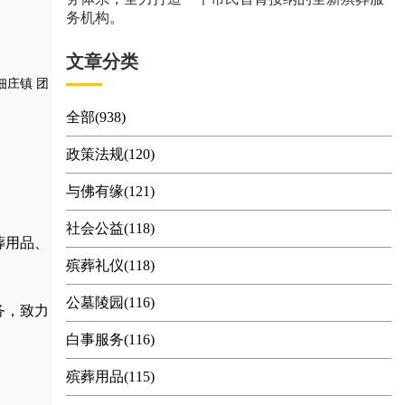
务机构。
文章分类
佃庄镇
团
全部(938)
政策法规(120)
与佛有缘(121)
社会公益(118)
葬用品
、
殡葬礼仪(118)
公墓陵园(116)
务，
致力
白事服务(116)
殡葬用品(115)