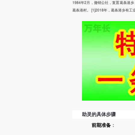
1984年2月，撤销公社，复置葛条港乡；
葛条港村。 [1]2018年，葛条港乡
助灵的具体步骤
前期准备
：