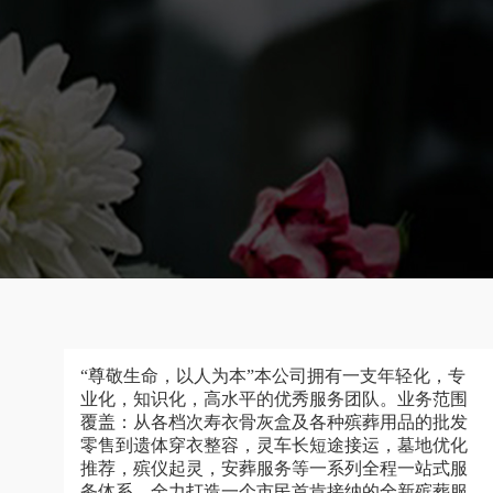
“尊敬生命，以人为本”本公司拥有一支年轻化，专
业化，知识化，高水平的优秀服务团队。业务范围
覆盖：从各档次寿衣骨灰盒及各种殡葬用品的批发
零售到遗体穿衣整容，灵车长短途接运，墓地优化
推荐，殡仪起灵，安葬服务等一系列全程一站式服
务体系，全力打造一个市民首肯接纳的全新殡葬服