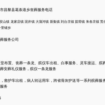
市昌黎县葛条港乡丧葬服务电话
安山镇
龙家店镇
泥井镇
大蒲河镇
新集
镇
刘台庄镇
茹荷镇
朱各庄镇
荒
十里
铺乡
葬服务公司
灵堂布置
、
丧葬一条龙
、
殡仪车出租
、
白事服务
、
灵车接运
、
殡
葬安葬礼仪服务
，
殡仪一条龙服务
让
，
救护车出租
，
病人转运用车
，
跨省骨灰护送
等一系列殡葬服
服务
6