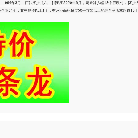
1996年3月，西沙河乡并入。 [1]截至2020年6月，葛条港乡辖13个行政村， [3]
有工业企业31个，其中规模以上1个；有营业面积超过50平方米以上的综合商店或超市15