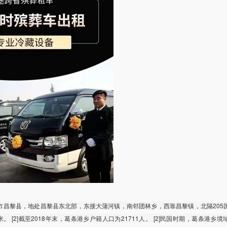
市昌黎县，地处昌黎县东北部，东接大蒲河镇，南邻团林乡，西靠昌黎镇，北隔205
千米。 [2]截至2018年末，葛条港乡户籍人口为21711人。 [2]民国时期，葛条港乡