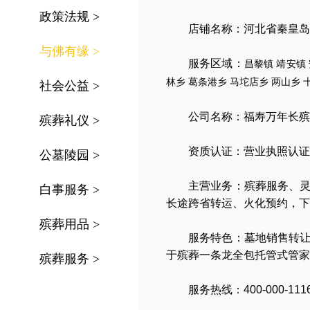
政策法规
>
店铺名称：河北省秦皇岛
与佛有缘
>
服务区域：
昌黎镇
靖安镇
林乡
葛条港乡
马坨店乡
两山乡
社会公益
>
公司名称：
福寿万年长殡
殡葬礼仪
>
资质认证：营业执照认证
公墓陵园
>
主营业务：
殡葬服务
、
白事服务
>
长途跨省转运
、
火化预约
，
下
殡葬用品
>
服务特色：
墓地销售转
于殡葬一条龙全包托管式管家
殡葬服务
>
服务热线：400-000-111