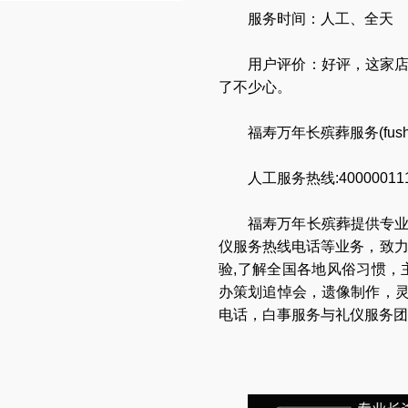
服务时间：人工、全天
用户评价：好评，这家
了不少心。
福寿万年长殡葬服务(
fus
人工服务热线:40000011
福寿万年长
殡葬提供专
仪服务热线电话
等业务，致
验,了解全国各地
风俗习惯
，
办策划追悼会
，
遗像制作
，
电话
，
白事服务与礼仪服务团