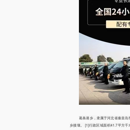
葛条港乡，隶属于河北省秦皇岛
乡接壤。 [1]行政区域面积41.7平方