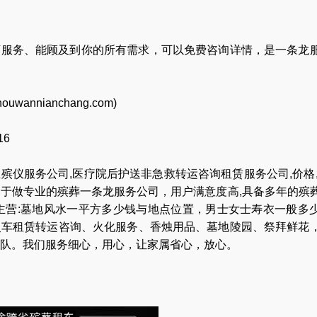
店服务、能顾及到你的所有需求，可以免费咨询详情，是一条龙
houwannianchang.com
)
16
业
殡仪服务公司
,
医疗院后护送非急救转运咨询租赁服务公司
,
价格
力于做专业的
殡葬一条龙服务公司
，用户满意度高,具备多年的殡
主营:
墓地风水一平方多少钱与地点位置
，
男士女士寿衣一般多
灵车租赁转运咨询
、
火化服务
、
香烛用品
、
墓地陵园
、
祭拜鲜花
队
。我们服务细心，用心，让家属省心，放心。