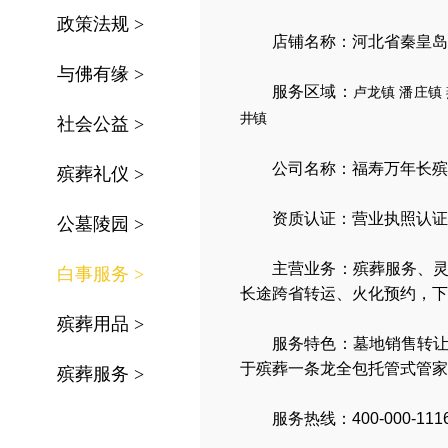
政策法规
>
店铺名称：河北省秦皇岛
与佛有缘
>
服务区域：
卢龙镇
潘庄镇
井镇
社会公益
>
公司名称：
福寿万年长殡
殡葬礼仪
>
资质认证：营业执照认证
公墓陵园
>
主营业务：
殡葬服务
、
白事服务
>
长途跨省转运
、
火化预约
，
下
殡葬用品
>
服务特色：
墓地销售转
于殡葬一条龙全包托管式管家
殡葬服务
>
服务热线：400-000-111