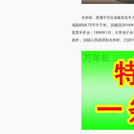
木井镇，隶属于河北省秦皇岛市卢
域面积68.75平方千米。 [2]截至20
复置木井乡；1996年1月，大李佃子乡、
政村， [4]镇人民政府驻木井村。 [1