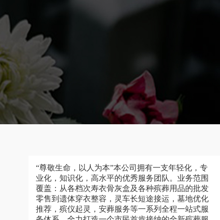
“尊敬生命，以人为本”本公司拥有一支年轻化，专
业化，知识化，高水平的优秀服务团队。业务范围
覆盖：从各档次寿衣骨灰盒及各种殡葬用品的批发
零售到遗体穿衣整容，灵车长短途接运，墓地优化
推荐，殡仪起灵，安葬服务等一系列全程一站式服
务体系，全力打造一个市民首肯接纳的全新殡葬服