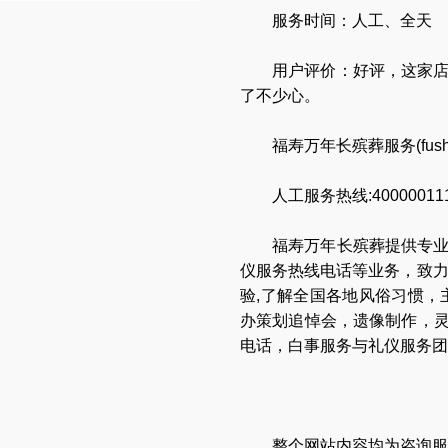
服务时间：人工、全天
用户评价：好评，这家
了不少心。
福寿万年长殡葬服务(
fus
人工服务热线:40000011
福寿万年长
殡葬提供专
仪服务热线电话
等业务，致
验,了解全国各地
风俗习惯
，
办策划追悼会
，
遗像制作
，
电话
，
白事服务与礼仪服务团
整个网站内容均为咨询服