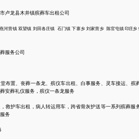
市卢龙县木井镇殡葬车出租公司
燕河营镇
双望镇
刘田各庄镇
石门镇
下寨乡
刘家营乡
陈官
屯镇
印庄乡
葬服务公司
灵堂布置
、
丧葬一条龙
、
殡仪车出租
、
白事服务
、
灵车接运
、
殡
葬安葬礼仪服务
，
殡仪一条龙服务
让
，
救护车出租
，
病人转运用车
，
跨省骨灰护送
等一系列殡葬服
服务
6