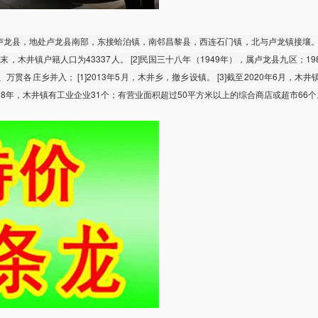
龙县，地处卢龙县南部，东接蛤泊镇，南邻昌黎县，西连石门镇，北与卢龙镇接壤。 [
18年末，木井镇户籍人口为43337人。 [2]民国三十八年（1949年），属卢龙县九区；19
万贯各庄乡并入； [1]2013年5月，木井乡，撤乡设镇。 [3]截至2020年6月，木井
]2018年，木井镇有工业企业31个；有营业面积超过50平方米以上的综合商店或超市66个