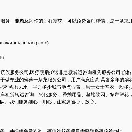
店服务、能顾及到你的所有需求，可以免费咨询详情，是一条龙
houwannianchang.com
)
16
业
殡仪服务公司
,
医疗院后护送非急救转运咨询租赁服务公司
,
价格
力于做专业的
殡葬一条龙服务公司
，用户满意度高,具备多年的殡
主营:
墓地风水一平方多少钱与地点位置
，
男士女士寿衣一般多
灵车租赁转运咨询
、
火化服务
、
香烛用品
、
墓地陵园
、
祭拜鲜花
队
。我们服务细心，用心，让家属省心，放心。
务，并提供免费咨询，殡仪馆服务项目需要联系殡仪馆办理