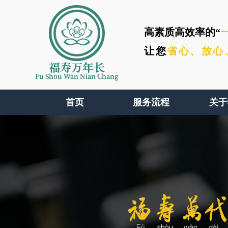
高素质高效率的“
让您
省心、
放心
福寿万年长
Fu Shou Wan Nian Chang
首页
服务流程
关于