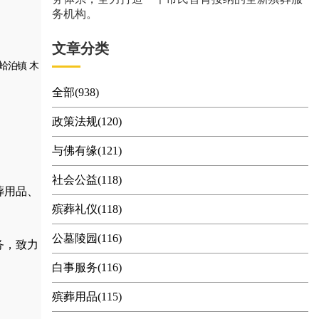
务机构。
文章分类
蛤泊镇
木
全部(938)
政策法规(120)
与佛有缘(121)
社会公益(118)
葬用品
、
殡葬礼仪(118)
公墓陵园(116)
务，
致力
白事服务(116)
殡葬用品(115)