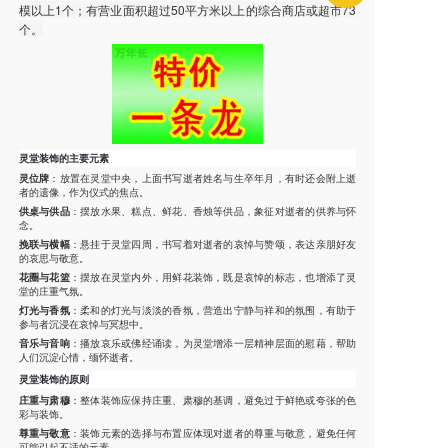
模以上1个；有营业面积超过50平方米以上的综合商店或超市73
个。
灵堂装饰的主要元素
灵位牌
：放置在灵堂中央，上面书写逝者姓名与生卒年月，有时还会附上逝
者的遗像，作为仪式的焦点。
供桌与供品
：摆放水果、糕点、鲜花、香烛等供品，象征对逝者的供养与怀
念。
挽联与横幅
：悬挂于灵堂四周，书写着对逝者的哀悼与赞颂，表达亲朋好友
的哀思与敬意。
花圈与花篮
：摆放在灵堂内外，用鲜花装饰，既是哀悼的标志，也增添了灵
堂的庄重气氛。
灯光与香氛
：柔和的灯光与淡淡的香氛，营造出宁静与祥和的氛围，有助于
参与者沉浸在哀悼与冥想中。
音乐与音响
：播放哀乐或佛经诵读，为灵堂增添一层精神层面的慰藉，帮助
人们沉淀心情，缅怀逝者。
灵堂装饰的原则
庄重与肃穆
：整体装饰应保持庄重、肃穆的基调，避免过于鲜艳或夸张的色
彩与装饰。
尊重与敬意
：装饰元素的选择与布置应体现对逝者的尊重与敬意，避免任何
可能引起不适的元素。