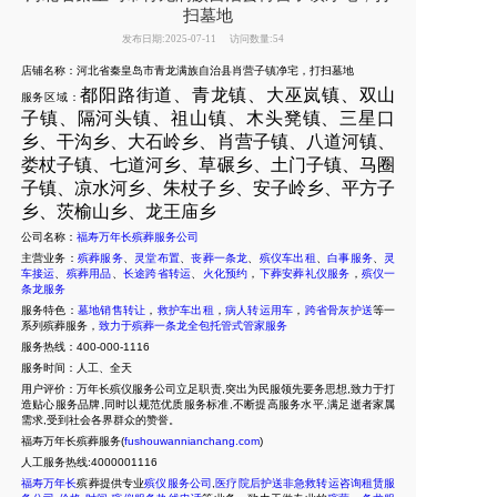
扫墓地
发布日期:2025-07-11
访问数量:54
店铺名称：河北省秦皇岛市青龙满族自治县肖营子镇净宅，打扫墓地
都阳路街道、青龙镇、大巫岚镇、双山
服务区域：
子镇、隔河头镇、祖山镇、木头凳镇、三星口
乡、干沟乡、大石岭乡、肖营子镇、八道河镇、
娄杖子镇、七道河乡、草碾乡、土门子镇、马圈
子镇、凉水河乡、朱杖子乡、安子岭乡、平方子
乡、茨榆山乡、龙王庙乡
公司名称：
福寿万年长殡葬服务公司
主营业务：
殡葬服务
、
灵堂布置
、
丧葬一条龙
、
殡仪车出租
、
白事服务
、
灵
车接运
、
殡葬用品
、
长途跨省转运
、
火化预约
，
下葬安葬礼仪服务
，
殡仪一
条龙服务
服务特色：
墓地销售转让
，
救护车出租
，
病人转运用车
，
跨省骨灰护送
等一
系列殡葬服务，
致力于殡葬一条龙全包托管式管家服务
服务热线：400-000-1116
服务时间：人工、全天
用户评价：万年长殡仪服务公司立足职责,突出为民服领先要务思想,致力于打
造贴心服务品牌,同时以规范优质服务标准,不断提高服务水平,满足逝者家属
需求,受到社会各界群众的赞誉。
福寿万年长殡葬服务(
fushouwannianchang.com
)
人工服务热线:4000001116
福寿万年长
殡葬提供专业
殡仪服务公司
,
医疗院后护送非急救转运咨询租赁服