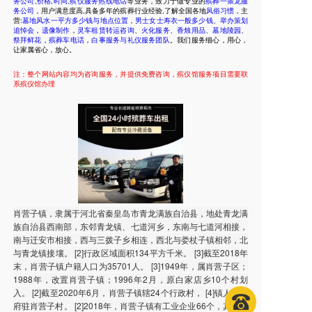
务公司
,
价格
,
时间
,
殡仪服务热线电话
等业务，致力于做专业的
殡葬一条龙服
务公司
，用户满意度高,具备多年的殡葬行业经验,了解全国各地
风俗习惯
，主
营:
墓地风水一平方多少钱与地点位置
，
男士女士寿衣一般多少钱
、
举办策划
追悼会
，
遗像制作
，
灵车租赁转运咨询
、
火化服务
、
香烛用品
、
墓地陵园
、
祭拜鲜花
，
殡葬车电话
，
白事服务与礼仪服务团队
。我们服务细心，用心，
让家属省心，放心。
注：整个网站内容均为咨询服务，并提供免费咨询，殡仪馆服务项目需要联
系殡仪馆办理
肖营子镇，隶属于河北省秦皇岛市青龙满族自治县，地处青龙满
族自治县西南部，东邻青龙镇、七道河乡，东南与七道河相接，
南与迁安市相接，西与三拨子乡相连，西北与娄杖子镇相邻，北
与青龙镇接壤。 [2]行政区域面积134平方千米。 [3]截至2018年
末，肖营子镇户籍人口为35701人。 [3]1949年，属肖营子区；
1988年，改置肖营子镇；1996年2月，原白家店乡10个村划
入。 [2]截至2020年6月，肖营子镇辖24个行政村， [4]镇人民政
府驻肖营子村。 [2]2018年，肖营子镇有工业企业66个，其中规