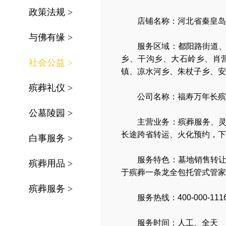
政策法规
>
店铺名称：河北省秦皇岛
与佛有缘
>
服务区域：
都阳路街道
乡、干沟乡、大石岭乡、肖
社会公益
>
镇、凉水河乡、朱杖子乡、安
殡葬礼仪
>
公司名称：
福寿万年长殡
公墓陵园
>
主营业务：
殡葬服务
、
长途跨省转运
、
火化预约
，
下
白事服务
>
服务特色：
墓地销售转
殡葬用品
>
于殡葬一条龙全包托管式管家
殡葬服务
>
服务热线：400-000-111
服务时间：人工、全天