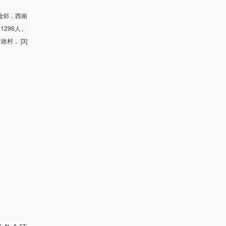
毗邻，西南
1296人。
村， [3]