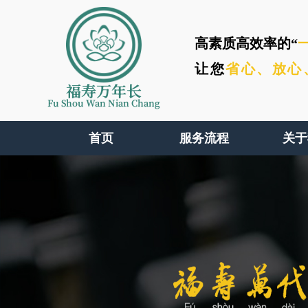
高素质高效率的“
让您
省心、
放心
福寿万年长
Fu Shou Wan Nian Chang
首页
服务流程
关于