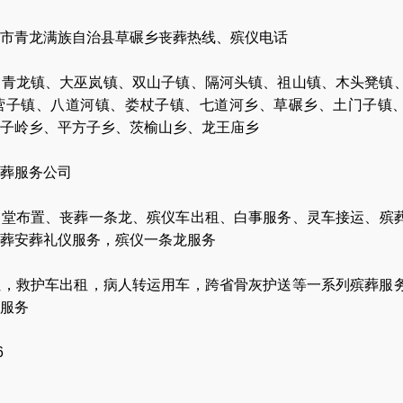
市青龙满族自治县草碾乡丧葬热线、殡仪电话
、青龙镇、大巫岚镇、双山子镇、隔河头镇、祖山镇、木头凳镇
营子镇、八道河镇、娄杖子镇、七道河乡、草碾乡、土门子镇
子岭乡、平方子乡、茨榆山乡、龙王庙乡
葬服务公司
灵堂布置
、
丧葬一条龙
、
殡仪车出租
、
白事服务
、
灵车接运
、
殡
葬安葬礼仪服务
，
殡仪一条龙服务
让
，
救护车出租
，
病人转运用车
，
跨省骨灰护送
等一系列殡葬服
服务
6