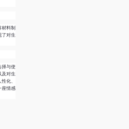
解材料制
现了对生
选择与使
以及对生
人性化、
一座情感