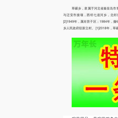
草碾乡，隶属于河北省秦皇岛市
与迁安市接壤，西邻七道河乡，北邻青龙镇
[2]1949年，属肖营子区；1984年，
乡人民政府驻新立村。 [1]2018年