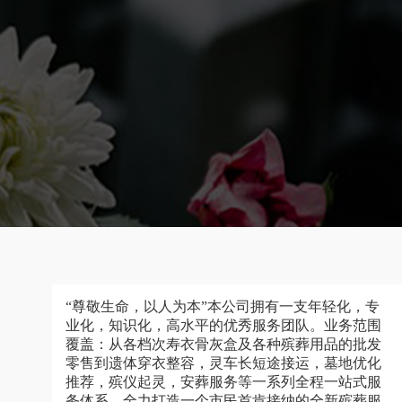
“尊敬生命，以人为本”本公司拥有一支年轻化，专
业化，知识化，高水平的优秀服务团队。业务范围
覆盖：从各档次寿衣骨灰盒及各种殡葬用品的批发
零售到遗体穿衣整容，灵车长短途接运，墓地优化
推荐，殡仪起灵，安葬服务等一系列全程一站式服
务体系，全力打造一个市民首肯接纳的全新殡葬服