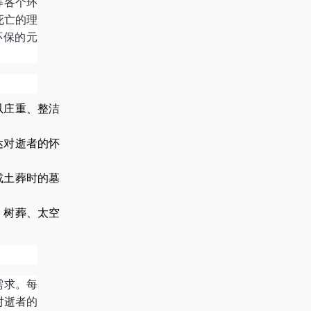
等各个环
死亡的理
环保的元
以庄重、整洁
达对逝者的怀
或土葬时的墓
、树葬、太空
需求。每
对逝者的