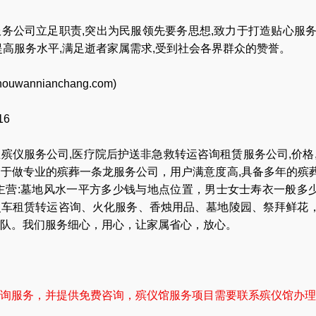
务公司立足职责,突出为民服领先要务思想,致力于打造贴心服务
提高服务水平,满足逝者家属需求,受到社会各界群众的赞誉。
houwannianchang.com
)
16
业
殡仪服务公司
,
医疗院后护送非急救转运咨询租赁服务公司
,
价格
力于做专业的
殡葬一条龙服务公司
，用户满意度高,具备多年的殡
主营:
墓地风水一平方多少钱与地点位置
，
男士女士寿衣一般多
灵车租赁转运咨询
、
火化服务
、
香烛用品
、
墓地陵园
、
祭拜鲜花
队
。我们服务细心，用心，让家属省心，放心。
询服务，并提供免费咨询，殡仪馆服务项目需要联系殡仪馆办理