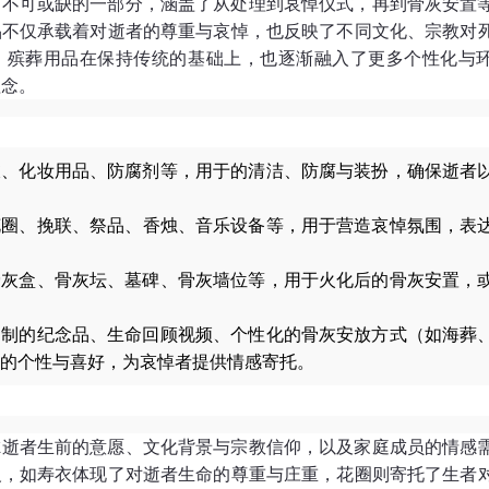
中不可或缺的一部分，涵盖了从处理到哀悼仪式，再到骨灰安置
品不仅承载着对逝者的尊重与哀悼，也反映了不同文化、宗教对
，殡葬用品在保持传统的基础上，也逐渐融入了更多个性化与
理念。
衣、化妆用品、防腐剂等，用于的清洁、防腐与装扮，确保逝者
花圈、挽联、祭品、香烛、音乐设备等，用于营造哀悼氛围，表
骨灰盒、骨灰坛、墓碑、骨灰墙位等，用于火化后的骨灰安置，
定制的纪念品、生命回顾视频、个性化的骨灰安放方式（如海葬
的个性与喜好，为哀悼者提供情感寄托。
虑逝者生前的意愿、文化背景与宗教信仰，以及家庭成员的情感
义，如寿衣体现了对逝者生命的尊重与庄重，花圈则寄托了生者