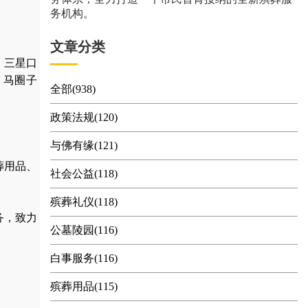
务机构。
文章分类
、三星口
、马圈子
全部(938)
政策法规(120)
与佛有缘(121)
葬用品
、
社会公益(118)
殡葬礼仪(118)
务，
致力
公墓陵园(116)
白事服务(116)
殡葬用品(115)