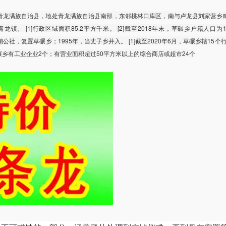
青龙满族自治县，地处青龙满族自治县南部，东邻桃林口库区，南与卢龙县刘家营乡
。 [1]行政区域面积85.2平方千米。 [2]截至2018年末，草碾乡户籍人口为1
撤销公社，复置草碾乡；1995年，当丈子乡并入。 [1]截至2020年6月，草碾乡辖15个行政
，草碾乡有工业企业2个；有营业面积超过50平方米以上的综合商店或超市24个