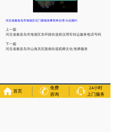
河北省秦皇岛市海港区石门寨镇丧事简单办理/火化预约
上一篇:
河北省秦皇岛市海港区东环路街道殡仪用车转运服务电话号码
下一篇:
河北省秦皇岛市山海关区路南街道殡葬文化/丧葬服务
免费
24小时
首页
友情链接：
殡葬服务
苏州丧葬公司
石家庄殡葬一条龙
长沙殡
咨询
上门服务
葬服务公司
南昌青山湖白事公司
呼和浩特灵车出租公司
哈尔
滨道里区丧葬用品
西宁城东区白事服务
潍坊奎文区白事
乳山
寿衣店铺
杭州上城区灵堂布置
沈阳浑南区殡葬平台
中国墓地
网
中国非急救转运网
网站建设
中国殡葬一条龙网
中国救护车
网
葬花店
葬花服务网
玉林殡葬服务