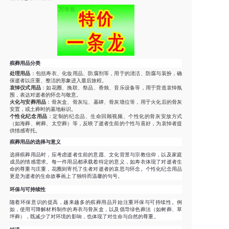
殡葬用品分类
处理用品
：包括寿衣、化妆用品、防腐剂等，用于的清洁、防腐与装扮，确
保逝者以庄重、整洁的形象进入最后旅程。
哀悼仪式用品
：如花圈、挽联、祭品、香烛、音乐设备等，用于营造哀悼氛
围，表达对逝者的怀念与敬意。
火化与安葬用品
：骨灰盒、骨灰坛、墓碑、骨灰墙位等，用于火化后的骨灰
安置，或土葬时的墓地标识。
个性化纪念用品
：定制的纪念品、生命回顾视频、个性化的骨灰安放方式
（如海葬、树葬、太空葬）等，反映了逝者生前的个性与喜好，为哀悼者提
供情感寄托。
殡葬用品的选择与意义
选择殡葬用品时，应考虑逝者生前的意愿、文化背景与宗教信仰，以及家庭
成员的情感需求。每一件用品都承载着特定的意义，如寿衣体现了对逝者生
命的尊重与庄重，花圈则寄托了生者对逝者的哀思与怀念。个性化纪念用品
更是为逝者的生命故事画上了独特而温馨的句号。
环保与可持续性
随着环保意识的提高，越来越多的殡葬用品开始注重环保与可持续性。例
如，使用可降解材料制作的寿衣与骨灰盒，以及倡导绿色葬法（如树葬、草
坪葬），既减少了对环境的影响，也体现了对生命与自然的尊重。