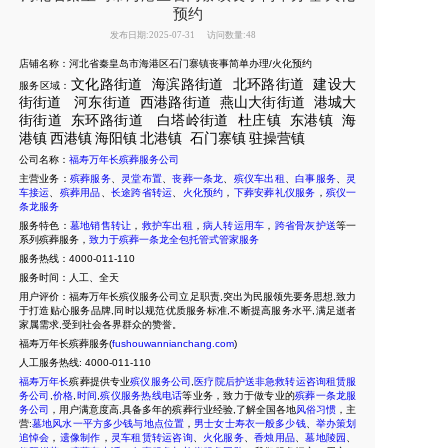
预约
发布日期:2025-07-31
访问数量:48
店铺名称：河北省秦皇岛市海港区石门寨镇丧事简单办理/火化预约
文化路街道
海滨路街道
北环路街道
建设大
服务区域：
街街道
河东街道
西港路街道
燕
山大街街道
港城大
街街道
东环路街道
白塔岭街道
杜庄镇
东港镇
海
港
镇
西港镇
海阳镇
北港镇
石门寨镇
驻操营镇
公司名称：
福寿万年长殡葬服务公司
主营业务：
殡葬服务
、
灵堂布置
、
丧葬一条龙
、
殡仪车出租
、
白事服务
、
灵
车接运
、
殡葬用品
、
长途跨省转运
、
火化预约
，
下葬安葬礼仪服务
，
殡仪一
条龙服务
服务特色：
墓地销售转让
，
救护车出租
，
病人转运用车
，
跨省骨灰护送
等一
系列殡葬服务，
致力于殡葬一条龙全包托管式管家服务
服务热线：4000-011-110
服务时间：人工、全天
用户评价：福寿万年长殡仪服务公司立足职责,突出为民服领先要务思想,致力
于打造贴心服务品牌,同时以规范优质服务标准,不断提高服务水平,满足逝者
家属需求,受到社会各界群众的赞誉。
福寿万年长殡葬服务(
fushouwannianchang.com
)
人工服务热线:
4000-011-110
福寿万年长
殡葬提供专业
殡仪服务公司
,
医疗院后护送非急救转运咨询租赁服
务公司
,
价格
,
时间
,
殡仪服务热线电话
等业务，致力于做专业的
殡葬一条龙服
务公司
，用户满意度高,具备多年的殡葬行业经验,了解全国各地
风俗习惯
，主
营:
墓地风水一平方多少钱与地点位置
，
男士女士寿衣一般多少钱
、
举办策划
追悼会
，
遗像制作
，
灵车租赁转运咨询
、
火化服务
、
香烛用品
、
墓地陵园
、