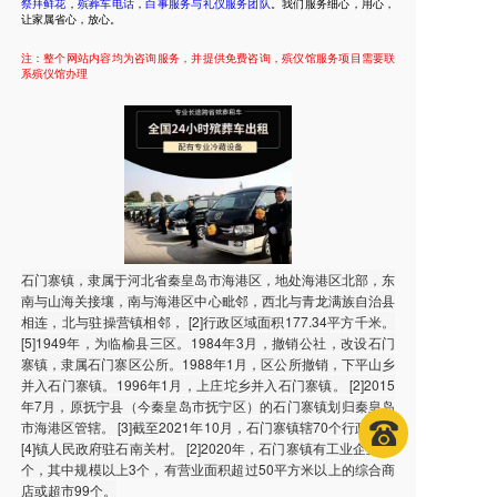
祭拜鲜花
，
殡葬车电话
，
白事服务与礼仪服务团队
。我们服务细心，用心，
让家属省心，放心。
注：整个网站内容均为咨询服务，并提供免费咨询，殡仪馆服务项目需要联
系殡仪馆办理
石门寨镇，隶属于河北省秦皇岛市海港区，地处海港区北部，东
南与山海关接壤，南与海港区中心毗邻，西北与青龙满族自治县
相连，北与驻操营镇相邻， [2]行政区域面积177.34平方千米。
[5]1949年，为临榆县三区。1984年3月，撤销公社，改设石门
寨镇，隶属石门寨区公所。1988年1月，区公所撤销，下平山乡
并入石门寨镇。1996年1月，上庄坨乡并入石门寨镇。 [2]2015
年7月，原抚宁县（今秦皇岛市抚宁区）的石门寨镇划归秦皇岛
市海港区管辖。 [3]截至2021年10月，石门寨镇辖70个行政村，
[4]镇人民政府驻石南关村。 [2]2020年，石门寨镇有工业企业45
个，其中规模以上3个，有营业面积超过50平方米以上的综合商
店或超市99个。