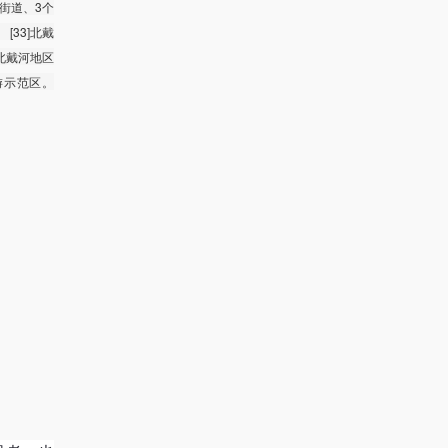
个街道、3个
[33]北戴
北戴河地区
游示范区。