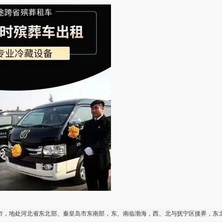
市，地处河北省东北部、秦皇岛市东南部，东、南临渤海，西、北与抚宁区接界，东