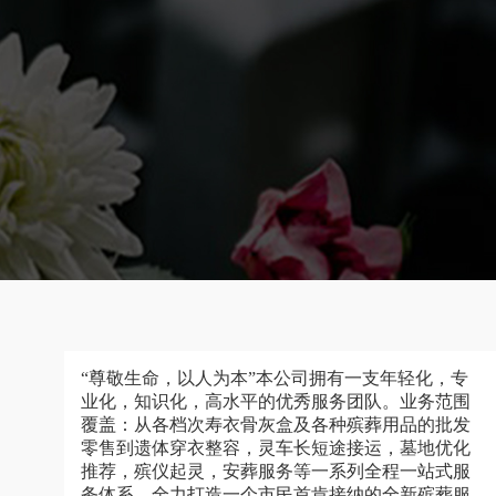
“尊敬生命，以人为本”本公司拥有一支年轻化，专
业化，知识化，高水平的优秀服务团队。业务范围
覆盖：从各档次寿衣骨灰盒及各种殡葬用品的批发
零售到遗体穿衣整容，灵车长短途接运，墓地优化
推荐，殡仪起灵，安葬服务等一系列全程一站式服
务体系，全力打造一个市民首肯接纳的全新殡葬服