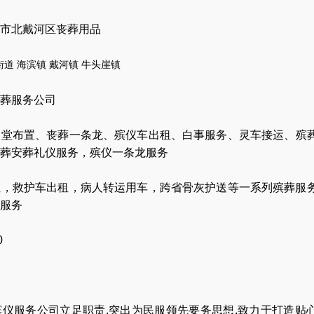
市北戴河区丧葬用品
街道
海滨镇
戴河镇
牛头崖镇
葬服务公司
灵堂布置
、
丧葬一条龙
、
殡仪车出租
、
白事服务
、
灵车接运
、
殡
葬安葬礼仪服务
，
殡仪一条龙服务
让
，
救护车出租
，
病人转运用车
，
跨省骨灰护送
等一系列殡葬服
服务
0
仪服务公司立足职责,突出为民服领先要务思想,致力于打造贴