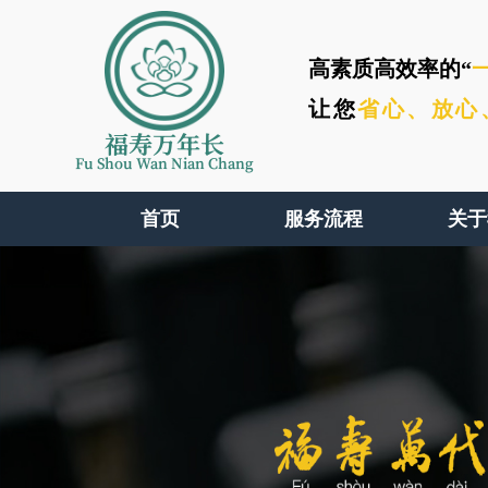
高素质高效率的“
让您
省心、
放心
福寿万年长
Fu Shou Wan Nian Chang
首页
服务流程
关于