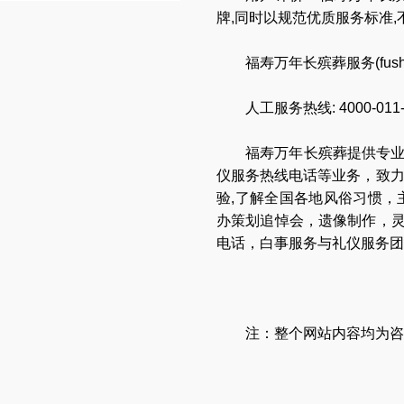
牌,同时以规范优质服务标准
福寿万年长殡葬服务(
fus
人工服务热线:
4000-011
福寿万年长
殡葬提供专
仪服务热线电话
等业务，致
验,了解全国各地
风俗习惯
，
办策划追悼会
，
遗像制作
，
电话
，
白事服务与礼仪服务团
注：整个网站内容均为咨