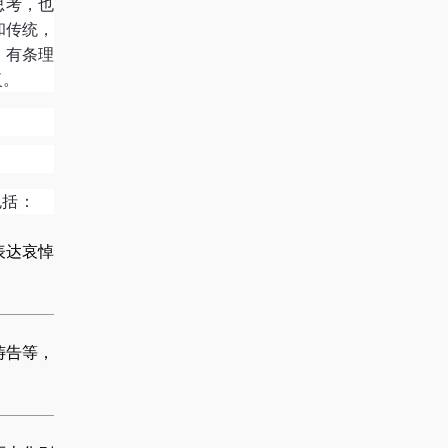
思考，也
和传统，
、有条理
复。
包括：
表达哀悼
祷告等，