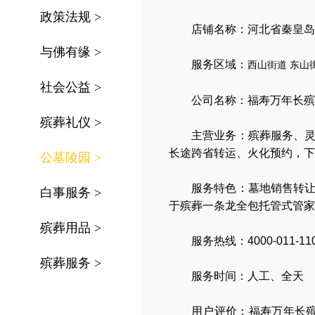
政策法规
>
店铺名称：河北省秦皇岛
与佛有缘
>
服务区域：
西山街道
东山
社会公益
>
公司名称：
福寿万年长殡
殡葬礼仪
>
主营业务：
殡葬服务
、
长途跨省转运
、
火化预约
，
下
公墓陵园
>
服务特色：
墓地销售转
白事服务
>
于殡葬一条龙全包托管式管家
殡葬用品
>
服务热线：4000-011-11
殡葬服务
>
服务时间：人工、全天
用户评价：福寿万年长殡