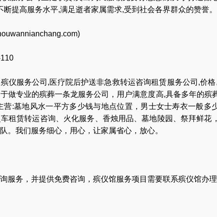
,不断提高服务水平,满足逝者家属需求,受到社会各界群众的赞誉。
houwannianchang.com
)
-110
业
殡仪服务公司
,
医疗院后护送非急救转运咨询租赁服务公司
,
价格
力于做专业的
殡葬一条龙服务公司
，用户满意度高,具备多年的殡
主营:
墓地风水一平方多少钱与地点位置
，
男士女士寿衣一般多
灵车租赁转运咨询
、
火化服务
、
香烛用品
、
墓地陵园
、
祭拜鲜花
队
。我们服务细心，用心，让家属省心，放心。
询服务，并提供免费咨询，殡仪馆服务项目需要联系殡仪馆办理