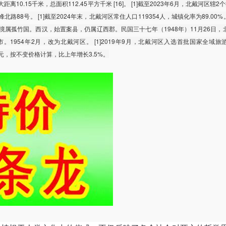
离10.15千米，总面积112.45平方千米 [16]。 [1]截至2023年6月，北戴河区辖2
北路88号。 [1]截至2024年末，北戴河区常住人口119354人，城镇化率为89.00%。 
属孤竹国。西汉，始置案县，仍属辽西郡。民国三十七年（1948年）11月26日，
1954年2月，改为北戴河区。 [1]2019年9月，北戴河区入选首批国家全域旅
4亿元，按不变价格计算，比上年增长3.5%。