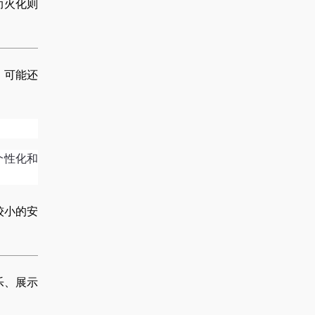
而火化则
，可能还
个性化和
较小的安
乐、展示