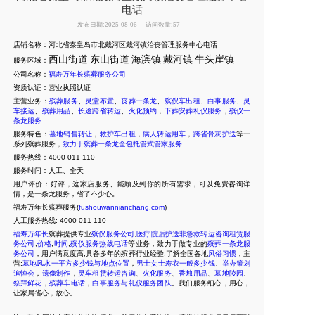
电话
发布日期:2025-08-06
访问数量:57
店铺名称：河北省秦皇岛市北戴河区戴河镇治丧管理服务中心电话
西山街道
东山街道
海滨镇
戴河镇
牛头崖镇
服务区域：
公司名称：
福寿万年长殡葬服务公司
资质认证：营业执照认证
主营业务：
殡葬服务
、
灵堂布置
、
丧葬一条龙
、
殡仪车出租
、
白事服务
、
灵
车接运
、
殡葬用品
、
长途跨省转运
、
火化预约
，
下葬安葬礼仪服务
，
殡仪一
条龙服务
服务特色：
墓地销售转让
，
救护车出租
，
病人转运用车
，
跨省骨灰护送
等一
系列殡葬服务，
致力于殡葬一条龙全包托管式管家服务
服务热线：4000-011-110
服务时间：人工、全天
用户评价：好评，这家店服务、能顾及到你的所有需求，可以免费咨询详
情，是一条龙服务，省了不少心。
福寿万年长殡葬服务(
fushouwannianchang.com
)
人工服务热线:
4000-011-110
福寿万年长
殡葬提供专业
殡仪服务公司
,
医疗院后护送非急救转运咨询租赁服
务公司
,
价格
,
时间
,
殡仪服务热线电话
等业务，致力于做专业的
殡葬一条龙服
务公司
，用户满意度高,具备多年的殡葬行业经验,了解全国各地
风俗习惯
，主
营:
墓地风水一平方多少钱与地点位置
，
男士女士寿衣一般多少钱
、
举办策划
追悼会
，
遗像制作
，
灵车租赁转运咨询
、
火化服务
、
香烛用品
、
墓地陵园
、
祭拜鲜花
，
殡葬车电话
，
白事服务与礼仪服务团队
。我们服务细心，用心，
让家属省心，放心。