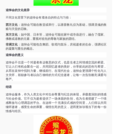
追悼会的文化差异
不同文化背景下的追悼会有着各自的特点与习俗：
西方文化
：追悼会可能在教堂或举行，以基督教礼仪为基础，强调灵魂的救
赎与天堂的召唤。
东方文化
：如中国、日本等，追悼会可能在家中或寺庙进行，融合了儒家、
佛教或道教的元素，重视对祖先的尊敬与家族的团结。
非洲文化
：追悼会可能包含舞蹈、歌唱与鼓乐，庆祝逝者的生命，强调社区
的凝聚与重生的概念。
追悼会的意义
追悼会不仅是一个对逝者表达敬意的仪式，也是生者之间情感交流的桥梁。
它让人们有机会聚在一起，共同回忆逝者的美好，分享彼此的悲伤与希望，
从而在哀悼中找到力量，继续前行。在现代社会，追悼会更强调个性化与人
文关怀，鼓励参与者以自己独特的方式纪念逝者，让每一次告别都充满爱与
尊严。
结语
追悼会服务，作为人类文化中对生命尊重与纪念的体现，承载着深刻的情感
与社会价值。它不仅为逝者提供了一场体面的告别，也为生者搭建了一个情
感释放与心理调适的平台。在这样一个充满仪式感的空间里，人们得以共同
缅怀逝者，感受生命的厚重，领悟生死的意义，进而更加珍视当下的每一份
情感与经历。