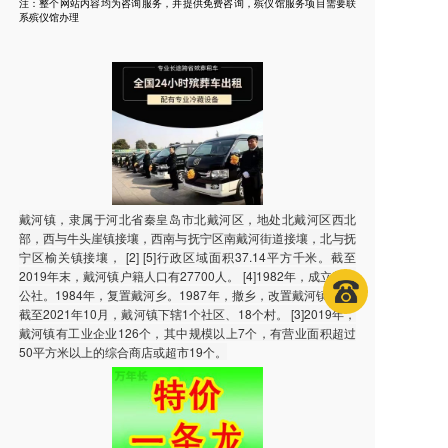
注：整个网站内容均为咨询服务，并提供免费咨询，殡仪馆服务项目需要联
系殡仪馆办理
戴河镇，隶属于河北省秦皇岛市北戴河区，地处北戴河区西北
部，西与牛头崖镇接壤，西南与抚宁区南戴河街道接壤，北与抚
宁区榆关镇接壤， [2] [5]行政区域面积37.14平方千米。截至
2019年末，戴河镇户籍人口有27700人。 [4]1982年，成立戴河
公社。1984年，复置戴河乡。1987年，撤乡，改置戴河镇。 [2]
截至2021年10月，戴河镇下辖1个社区、18个村。 [3]2019年，
戴河镇有工业企业126个，其中规模以上7个，有营业面积超过
50平方米以上的综合商店或超市19个。