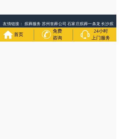
友情链接：
殡葬服务
苏州丧葬公司
石家庄殡葬一条龙
长沙殡
葬服务公司
南昌青山湖白事公司
呼和浩特灵车出租公司
哈尔
免费
24小时
首页
滨道里区丧葬用品
西宁城东区白事服务
潍坊奎文区白事
乳山
咨询
上门服务
寿衣店铺
杭州上城区灵堂布置
沈阳浑南区殡葬平台
中国墓地
网
中国非急救转运网
网站建设
中国殡葬一条龙网
中国救护车
网
葬花店
葬花服务网
玉林殡葬服务
福寿万年长
官方公众号
400-000-1116
各城市均有服务人员上门服务
24小时上门服务