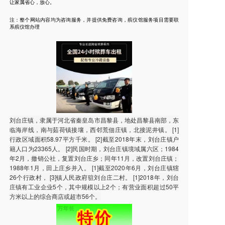
让家属省心，放心。
注：整个网站内容均为咨询服务，并提供免费咨询，殡仪馆服务项目需要联
系殡仪馆办理
刘台庄镇，隶属于河北省秦皇岛市昌黎县，地处昌黎县南部，东
临海岸线，南与茹荷镇接壤，西邻荒佃庄镇，北接泥井镇。 [1]
行政区域面积58.97平方千米。 [2]截至2018年末，刘台庄镇户
籍人口为23365人。 [2]民国时期，刘台庄镇境域属六区；1984
年2月，撤销公社，复置刘台庄乡；同年11月，改置刘台庄镇；
1988年1月，田上庄乡并入。 [1]截至2020年6月，刘台庄镇辖
26个行政村， [3]镇人民政府驻刘台庄二村。 [1]2018年，刘台
庄镇有工业企业5个，其中规模以上2个；有营业面积超过50平
方米以上的综合商店或超市56个。