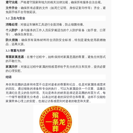
遵守法规
：严格遵守国家和地方的相关法律法规，确保所有服务合法合规。
文件齐全
：确保所有必要的文件（如死亡证明、身份证复印件等）齐全，避
免因手续不全导致延误。
3.2
卫生与安全
消毒处理
：对接运车辆和工具进行全面消毒，防止细菌传播。
个人防护
：参与服务的工作人员应穿戴适当的个人防护装备（如手套、口罩
等），确保自身安全。
防火措施
：确保所有装饰材料符合消防安全标准，特别是避免使用易燃物
品，远离火源。
3.3
尊重与关怀
尊重家属意愿
：在整个过程中，始终保持对家属意愿的尊重，避免任何形式
的不敬行为。
家属关怀
：对接运过程中家属的情感需求给予充分的关注和支持，提供必要
的心理安慰。
结语
寿衣和花圈的选择和布置不仅是对逝者的尊重和纪念，也是对家属情感需求
的回应。通过细致的准备和专业的执行，可以为家属提供一个庄重、温馨且
充满纪念意义的告别环境。无论是寿衣的材质选择还是花圈的布置方式，每
一个细节都需要充分考虑，以表达对逝者的深切怀念和尊重。这样不仅能给
家属带来心理上的安慰，也能让访客感受到对逝者的敬意和关爱。