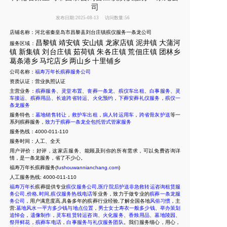
司
发布日期:2025-08-13
访问数量:56
店铺名称：河北省秦皇岛市昌黎县刘台庄镇殡仪服务一条龙公司
昌黎镇
靖安镇
安山镇
龙家店镇
泥井镇
大蒲河
服务区域：
镇
新集
镇
刘台庄镇
茹荷镇
朱各庄镇
荒佃庄镇
团林乡
葛条港乡
马坨店乡
两山乡
十里
铺乡
公司名称：
福寿万年长殡葬服务公司
资质认证：营业执照认证
主营业务：
殡葬服务
、
灵堂布置
、
丧葬一条龙
、
殡仪车出租
、
白事服务
、
灵
车接运
、
殡葬用品
、
长途跨省转运
、
火化预约
，
下葬安葬礼仪服务
，
殡仪一
条龙服务
服务特色：
墓地销售转让
，
救护车出租
，
病人转运用车
，
跨省骨灰护送
等一
系列殡葬服务，
致力于殡葬一条龙全包托管式管家服务
服务热线：4000-011-110
服务时间：人工、全天
用户评价：好评，这家店服务、能顾及到你的所有需求，可以免费咨询详
情，是一条龙服务，省了不少心。
福寿万年长殡葬服务(
fushouwannianchang.com
)
人工服务热线:
4000-011-110
福寿万年长
殡葬提供专业
殡仪服务公司
,
医疗院后护送非急救转运咨询租赁服
务公司
,
价格
,
时间
,
殡仪服务热线电话
等业务，致力于做专业的
殡葬一条龙服
务公司
，用户满意度高,具备多年的殡葬行业经验,了解全国各地
风俗习惯
，主
营:
墓地风水一平方多少钱与地点位置
，
男士女士寿衣一般多少钱
、
举办策划
追悼会
，
遗像制作
，
灵车租赁转运咨询
、
火化服务
、
香烛用品
、
墓地陵园
、
祭拜鲜花
，
殡葬车电话
，
白事服务与礼仪服务团队
。我们服务细心，用心，