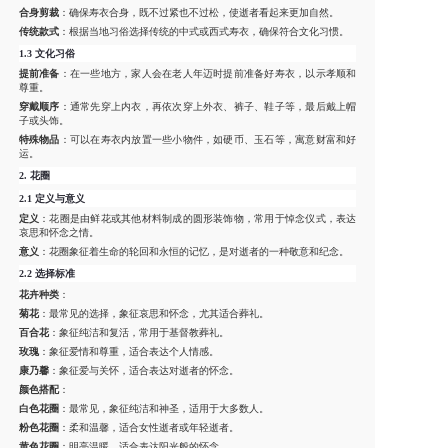
合身剪裁
：确保寿衣合身，既不过紧也不过松，使逝者看起来更加自然。
传统款式
：根据当地习俗选择传统的中式或西式寿衣，确保符合文化习惯。
1.3
文化习俗
提前准备
：在一些地方，家人会在老人年迈时提前准备好寿衣，以示孝顺和
尊重。
穿戴顺序
：通常先穿上内衣，再依次穿上外衣、裤子、鞋子等，最后戴上帽
子或头饰。
特殊物品
：可以在寿衣内放置一些小物件，如硬币、玉石等，寓意财富和好
运。
2.
花圈
2.1
定义与意义
定义
：花圈是由鲜花或其他材料制成的圆形装饰物，常用于悼念仪式，表达
哀思和怀念之情。
意义
：花圈象征着生命的轮回和永恒的记忆，是对逝者的一种敬意和纪念。
2.2
选择标准
花卉种类
：
菊花
：最常见的选择，象征哀思和怀念，尤其适合葬礼。
百合花
：象征纯洁和复活，常用于基督教葬礼。
玫瑰
：象征爱情和尊重，适合表达个人情感。
康乃馨
：象征爱与关怀，适合表达对逝者的怀念。
颜色搭配
：
白色花圈
：最常见，象征纯洁和神圣，适用于大多数人。
粉色花圈
：柔和温馨，适合女性逝者或年轻逝者。
黄色花圈
：明亮温暖，适合表达阳光般的怀念。