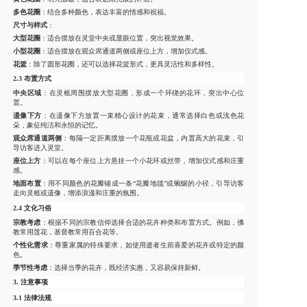
多色花圈
：结合多种颜色，表达丰富的情感和祝福。
尺寸与样式
：
大型花圈
：适合摆放在灵堂中央或显眼位置，突出视觉效果。
小型花圈
：适合摆放在观众席通道两侧或座位上方，增加仪式感。
花篮
：除了圆形花圈，还可以选择花篮形式，更具灵活性和多样性。
2.3
布置方式
中央区域
：在灵柩周围摆放大型花圈，形成一个环绕的花环，突出中心位
置。
遗像下方
：在遗像下方放置一束精心设计的花束，通常选择白色或浅色花
朵，象征纯洁和永恒的记忆。
观众席通道两侧
：每隔一定距离摆放一个花瓶或花盆，内置高大的花束，引
导访客进入灵堂。
座位上方
：可以在每个座位上方悬挂一个小花环或丝带，增加仪式感和庄重
感。
地面布置
：用不同颜色的花瓣铺成一条“花瓣地毯”或蜿蜒的小径，引导访客
走向灵柩或遗像，增添浪漫和庄重的氛围。
2.4
文化习俗
宗教考虑
：根据不同的宗教信仰选择合适的花卉种类和布置方式。例如，佛
教常用莲花，基督教常用百合花等。
个性化需求
：尊重家属的特殊要求，如使用逝者生前喜爱的花卉或特定的颜
色。
季节性考虑
：选择当季的花卉，既经济实惠，又容易保持新鲜。
3.
注意事项
3.1
法律法规