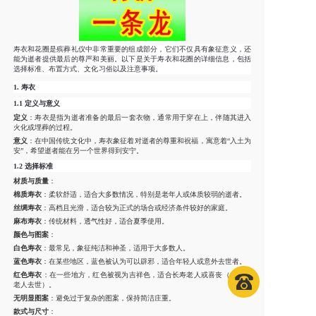
寿衣和花圈是殡葬礼仪中非常重要的组成部分，它们不仅具有象征意义，还
能为逝者提供最后的尊严和美丽。以下是关于寿衣和花圈的详细信息，包括
选择标准、布置方式、文化习俗以及注意事项。
1.
寿衣
1.1
定义与意义
定义
：寿衣是指为逝者准备的最后一套衣物，通常用于穿在上，伴随其进入
火化或埋葬的过程。
意义
：在中国传统文化中，寿衣象征着对逝者的尊重和祝福，寓意着“入土为
安”，希望逝者能在另一个世界得到安宁。
1.2
选择标准
材质与质量
：
棉质寿衣
：柔软舒适，适合大多数情况，特别是老年人或体质较弱的逝者。
丝绸寿衣
：高档且光滑，适合较为正式的场合或经济条件较好的家庭。
麻布寿衣
：传统材料，透气性好，适合夏季使用。
颜色与图案
：
白色寿衣
：最常见，象征纯洁和神圣，适用于大多数人。
蓝色寿衣
：在某些地区，蓝色被认为可以辟邪，适合年轻人或意外去世者。
红色寿衣
：在一些地方，红色被视为吉祥色，适合长寿老人或喜丧（如百岁
老人去世）。
无明显图案
：避免过于复杂的图案，保持简洁庄重。
款式与尺寸
：