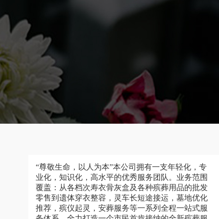
“尊敬生命，以人为本”本公司拥有一支年轻化，专
业化，知识化，高水平的优秀服务团队。业务范围
覆盖：从各档次寿衣骨灰盒及各种殡葬用品的批发
零售到遗体穿衣整容，灵车长短途接运，墓地优化
推荐，殡仪起灵，安葬服务等一系列全程一站式服
务体系，全力打造一个市民首肯接纳的全新殡葬服