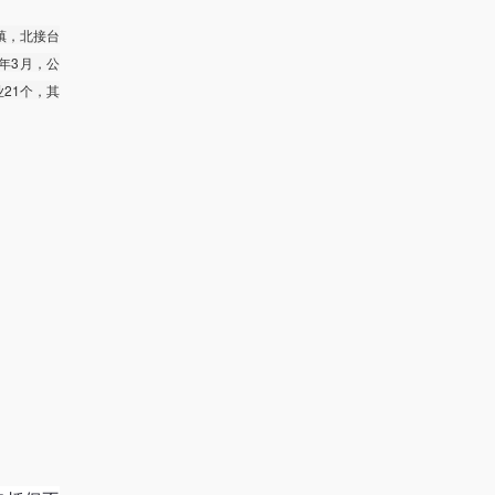
镇，北接台
4年3月，公
业21个，其