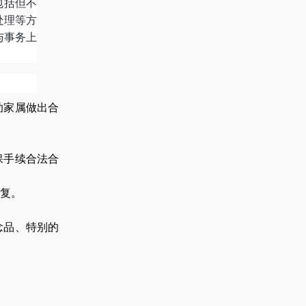
包括但不
处理等方
与事务上
助家属做出合
保手续合法合
复。
念品、特别的