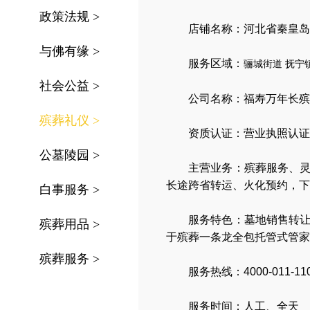
政策法规
>
店铺名称：河北省秦皇岛
与佛有缘
>
服务区域：
骊城街道
抚宁
社会公益
>
公司名称：
福寿万年长殡
殡葬礼仪
>
资质认证：营业执照认证
公墓陵园
>
主营业务：
殡葬服务
、
长途跨省转运
、
火化预约
，
下
白事服务
>
服务特色：
墓地销售转
殡葬用品
>
于殡葬一条龙全包托管式管家
殡葬服务
>
服务热线：4000-011-11
服务时间：人工、全天