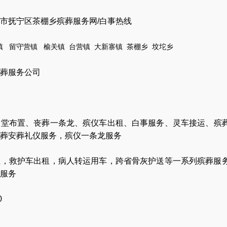
市抚宁区茶棚乡殡葬服务网/白事热线
镇
留守营镇
榆关镇
台营镇
大新寨镇
茶棚乡
坟坨乡
葬服务公司
灵堂布置
、
丧葬一条龙
、
殡仪车出租
、
白事服务
、
灵车接运
、
殡
葬安葬礼仪服务
，
殡仪一条龙服务
让
，
救护车出租
，
病人转运用车
，
跨省骨灰护送
等一系列殡葬服
服务
0