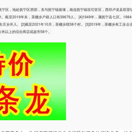
抚宁区，地处抚宁区西部，东与抚宁镇接壤，南连抚宁镇坟坨管区，西邻卢龙县双望
千米。截至2019年末，茶棚乡户籍人口有39679人。 [4]1949年，属抚宁县七区。198
乡并入。 [2]截至2021年10月，茶棚乡辖38个村。 [3]2019年，茶棚乡有工业企
方米以上的综合商店或超市58个。