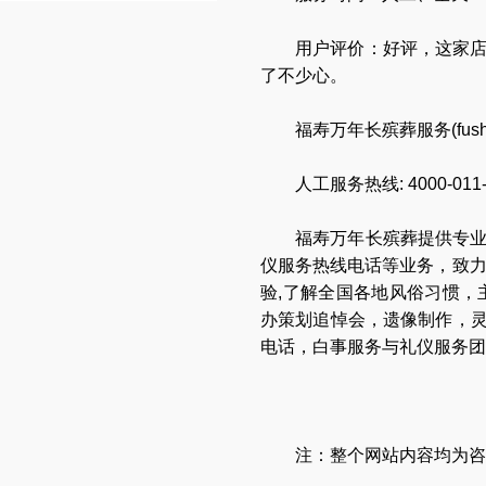
用户评价：好评，这家
了不少心。
福寿万年长殡葬服务(
fus
人工服务热线:
4000-011
福寿万年长
殡葬提供专
仪服务热线电话
等业务，致
验,了解全国各地
风俗习惯
，
办策划追悼会
，
遗像制作
，
电话
，
白事服务与礼仪服务团
注：整个网站内容均为咨