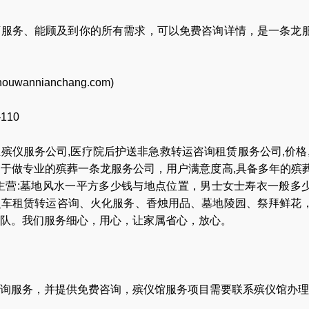
店服务、能顾及到你的所有需求，可以免费咨询详情，是一条龙
houwannianchang.com
)
-110
业
殡仪服务公司
,
医疗院后护送非急救转运咨询租赁服务公司
,
价格
力于做专业的
殡葬一条龙服务公司
，用户满意度高,具备多年的殡
主营:
墓地风水一平方多少钱与地点位置
，
男士女士寿衣一般多
灵车租赁转运咨询
、
火化服务
、
香烛用品
、
墓地陵园
、
祭拜鲜花
队
。我们服务细心，用心，让家属省心，放心。
询服务，并提供免费咨询，殡仪馆服务项目需要联系殡仪馆办理