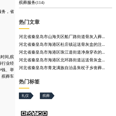
殡葬服务(114)
服务，省
热门文章
河北省秦皇岛市山海关区船厂路街道骨灰入葬...
河北省秦皇岛市海港区杜庄镇运送骨灰盒的注...
河北省秦皇岛市海港区珠江道街道净身穿衣的...
,
时间
,
殡
河北省秦皇岛市海港区北环路街道运送骨灰盒...
葬行业经
河北省秦皇岛市青龙满族自治县朱杖子乡丧葬...
少钱
、
举
，
殡葬车
热门标签
礼仪
殡葬