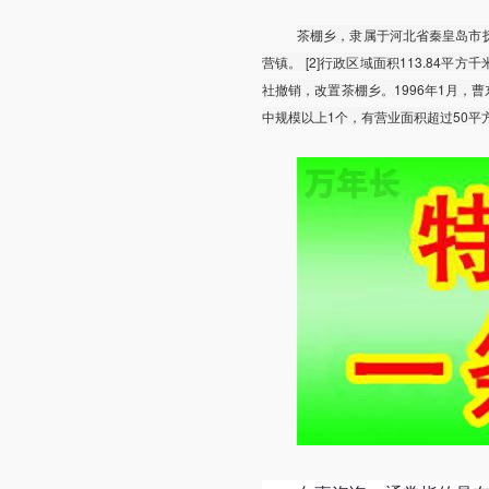
茶棚乡，隶属于河北省秦皇岛市
营镇。 [2]行政区域面积113.84平方
社撤销，改置茶棚乡。1996年1月，曹东庄
中规模以上1个，有营业面积超过50平