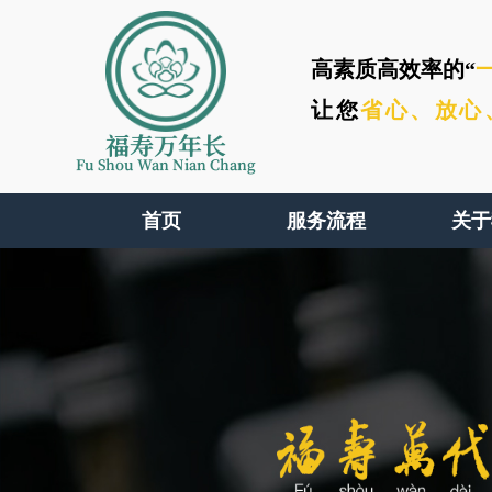
高素质高效率的“
让您
省心、
放心
福寿万年长
Fu Shou Wan Nian Chang
首页
服务流程
关于