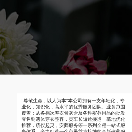
“尊敬生命，以人为本”本公司拥有一支年轻化，专
业化，知识化，高水平的优秀服务团队。业务范围
覆盖：从各档次寿衣骨灰盒及各种殡葬用品的批发
零售到遗体穿衣整容，灵车长短途接运，墓地优化
推荐，殡仪起灵，安葬服务等一系列全程一站式服
务体系，全力打造一个市民首肯接纳的全新殡葬服