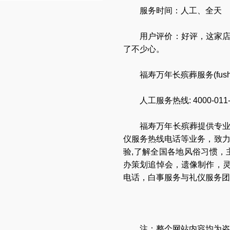
服务时间：人工、全天
用户评价：好评，这家
了不少心。
福寿万年长殡葬服务(
fus
人工服务热线:
4000-011
福寿万年长
殡葬提供专
仪服务热线电话
等业务，致
验,了解全国各地
风俗习惯
，
办策划追悼会
，
遗像制作
，
电话
，
白事服务与礼仪服务团
注：整个网站内容均为咨