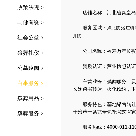
政策法规
>
店铺名称：河北省秦皇岛
与佛有缘
>
服务区域：
卢龙镇
潘庄镇
井镇
社会公益
>
公司名称：
福寿万年长殡
殡葬礼仪
>
资质认证：营业执照认证
公墓陵园
>
主营业务：
殡葬服务
、
白事服务
>
长途跨省转运
、
火化预约
，
下
殡葬用品
>
服务特色：
墓地销售转
于殡葬一条龙全包托管式管家
殡葬服务
>
服务热线：4000-011-11