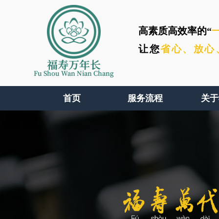
高素质高效率的“
让您
省心、
放心
福寿万年长
Fu Shou Wan Nian Chang
首页
服务流程
关于