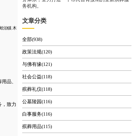
务机构。
文章分类
蛤泊镇
木
全部(938)
政策法规(120)
与佛有缘(121)
社会公益(118)
葬用品
、
殡葬礼仪(118)
公墓陵园(116)
务，
致力
白事服务(116)
殡葬用品(115)