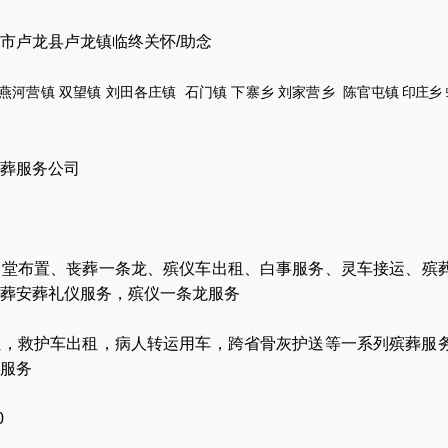
市卢龙县卢龙镇临终关怀/助念
燕河营镇
双望镇
刘田各庄镇
石门镇
下寨乡
刘家营乡
陈官
屯镇
印庄乡
葬服务公司
灵堂布置
、
丧葬一条龙
、
殡仪车出租
、
白事服务
、
灵车接运
、
殡
葬安葬礼仪服务
，
殡仪一条龙服务
让
，
救护车出租
，
病人转运用车
，
跨省骨灰护送
等一系列殡葬服
服务
0