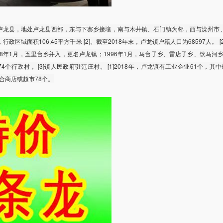
卢龙县，地处卢龙县西部，东与下寨乡接壤，南与木井镇、石门镇为邻，西与滦州市
，行政区域面积106.45平方千米 [2]。截至2018年末，卢龙镇户籍人口为68597人。 [
88年1月，五里台乡并入，更名卢龙镇；1996年1月，马台子乡、雷店子乡、饮马河乡并
4个行政村， [3]镇人民政府驻范庄村。 [1]2018年，卢龙镇有工业企业61个，其
合商店或超市78个。