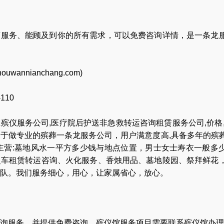
店服务、能顾及到你的所有需求，可以免费咨询详情，是一条龙
houwannianchang.com
)
-110
业
殡仪服务公司
,
医疗院后护送非急救转运咨询租赁服务公司
,
价格
力于做专业的
殡葬一条龙服务公司
，用户满意度高,具备多年的殡
主营:
墓地风水一平方多少钱与地点位置
，
男士女士寿衣一般多
灵车租赁转运咨询
、
火化服务
、
香烛用品
、
墓地陵园
、
祭拜鲜花
队
。我们服务细心，用心，让家属省心，放心。
询服务，并提供免费咨询，殡仪馆服务项目需要联系殡仪馆办理