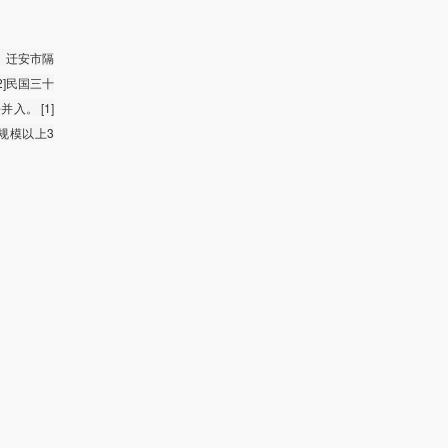
、迁安市隔
2]民国三十
入。 [1]
中规模以上3