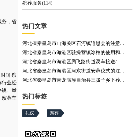
殡葬服务(114)
服务，省
热门文章
河北省秦皇岛市山海关区石河镇追思会的注意...
河北省秦皇岛市海港区驻操营镇冰棺的使用和...
河北省秦皇岛市海港区腾飞路街道灵车接送/...
河北省秦皇岛市海港区河东街道安葬仪式的注...
,
时间
,
殡
河北省秦皇岛市青龙满族自治县三拨子乡下葬...
葬行业经
少钱
、
举
热门标签
，
殡葬车
礼仪
殡葬