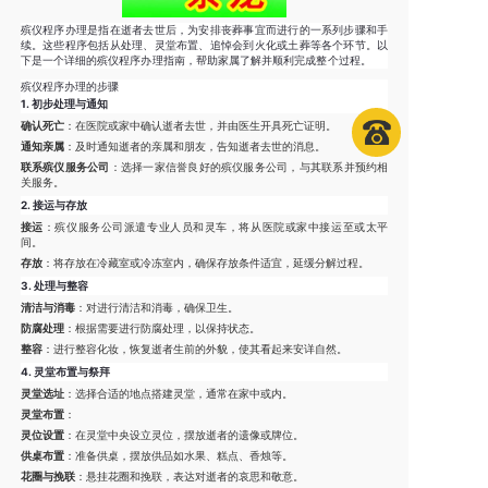
殡仪程序办理是指在逝者去世后，为安排丧葬事宜而进行的一系列步骤和手
续。这些程序包括从处理、灵堂布置、追悼会到火化或土葬等各个环节。以
下是一个详细的殡仪程序办理指南，帮助家属了解并顺利完成整个过程。
殡仪程序办理的步骤
1.
初步处理与通知
确认死亡
：在医院或家中确认逝者去世，并由医生开具死亡证明。
通知亲属
：及时通知逝者的亲属和朋友，告知逝者去世的消息。
联系殡仪服务公司
：选择一家信誉良好的殡仪服务公司，与其联系并预约相
关服务。
2.
接运与存放
接运
：殡仪服务公司派遣专业人员和灵车，将从医院或家中接运至或太平
间。
存放
：将存放在冷藏室或冷冻室内，确保存放条件适宜，延缓分解过程。
3.
处理与整容
清洁与消毒
：对进行清洁和消毒，确保卫生。
防腐处理
：根据需要进行防腐处理，以保持状态。
整容
：进行整容化妆，恢复逝者生前的外貌，使其看起来安详自然。
4.
灵堂布置与祭拜
灵堂选址
：选择合适的地点搭建灵堂，通常在家中或内。
灵堂布置
：
灵位设置
：在灵堂中央设立灵位，摆放逝者的遗像或牌位。
供桌布置
：准备供桌，摆放供品如水果、糕点、香烛等。
花圈与挽联
：悬挂花圈和挽联，表达对逝者的哀思和敬意。