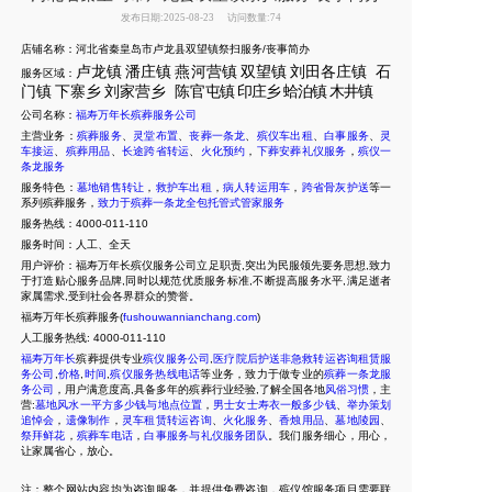
发布日期:2025-08-23
访问数量:74
店铺名称：河北省秦皇岛市卢龙县双望镇祭扫服务/丧事简办
卢龙镇
潘庄镇
燕河营镇
双望镇
刘田各庄镇
石
服务区域：
门镇
下寨乡
刘家营乡
陈官
屯镇
印庄乡
蛤泊镇
木井镇
公司名称：
福寿万年长殡葬服务公司
主营业务：
殡葬服务
、
灵堂布置
、
丧葬一条龙
、
殡仪车出租
、
白事服务
、
灵
车接运
、
殡葬用品
、
长途跨省转运
、
火化预约
，
下葬安葬礼仪服务
，
殡仪一
条龙服务
服务特色：
墓地销售转让
，
救护车出租
，
病人转运用车
，
跨省骨灰护送
等一
系列殡葬服务，
致力于殡葬一条龙全包托管式管家服务
服务热线：4000-011-110
服务时间：人工、全天
用户评价：福寿万年长殡仪服务公司立足职责,突出为民服领先要务思想,致力
于打造贴心服务品牌,同时以规范优质服务标准,不断提高服务水平,满足逝者
家属需求,受到社会各界群众的赞誉。
福寿万年长殡葬服务(
fushouwannianchang.com
)
人工服务热线:
4000-011-110
福寿万年长
殡葬提供专业
殡仪服务公司
,
医疗院后护送非急救转运咨询租赁服
务公司
,
价格
,
时间
,
殡仪服务热线电话
等业务，致力于做专业的
殡葬一条龙服
务公司
，用户满意度高,具备多年的殡葬行业经验,了解全国各地
风俗习惯
，主
营:
墓地风水一平方多少钱与地点位置
，
男士女士寿衣一般多少钱
、
举办策划
追悼会
，
遗像制作
，
灵车租赁转运咨询
、
火化服务
、
香烛用品
、
墓地陵园
、
祭拜鲜花
，
殡葬车电话
，
白事服务与礼仪服务团队
。我们服务细心，用心，
让家属省心，放心。
注：整个网站内容均为咨询服务，并提供免费咨询，殡仪馆服务项目需要联