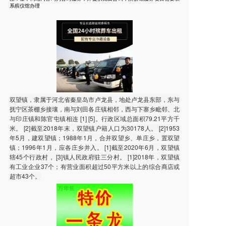
系殡仪馆办理
双望镇，隶属于河北省秦皇岛市卢龙县，地处卢龙县东部，东与
抚宁区茶棚乡接壤，南与刘田各庄镇相邻，西与下寨乡毗邻、北
与印庄镇和陈官屯镇相连 [1] [5]。行政区域总面积79.21平方千
米。 [2]截至2018年末，双望镇户籍人口为30178人。 [2]1953
年5月，建双望镇；1988年1月，合并双望乡、单庄乡，置双望
镇；1996年1月，应各庄乡并入。 [1]截至2020年6月，双望镇
辖45个行政村， [3]镇人民政府驻三分村。 [1]2018年，双望镇
有工业企业37个；有营业面积超过50平方米以上的综合商店或
超市43个。