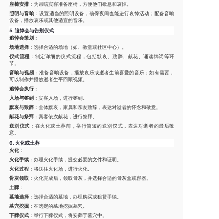
座椅安排
：为吊唁宾客准备座椅，方便他们歇息和哀悼。
照明与音响
：设置适当的照明设备，确保夜间也能进行哀悼活动；配备音响
设备，播放哀乐或其他适宜的音乐。
5.
追悼会与告别仪式
追悼会策划
：
场地选择
：选择合适的场地（如、教堂或社区中心）。
仪式流程
：制定详细的仪式流程，包括默哀、致辞、献花、诵读悼词等环
节。
音响与视频
：准备音响设备，播放哀乐或逝者生前喜爱的音乐；如有需要，
可以制作并播放逝者生平回顾视频。
追悼会执行
：
入场与签到
：宾客入场，进行签到。
默哀与致辞
：全体默哀，家属和亲友致辞，表达对逝者的怀念和敬意。
献花与祭拜
：宾客依次献花，进行祭拜。
送别仪式
：在火化或土葬前，举行简短的送别仪式，表达对逝者的最后敬
意。
6.
火化或土葬
火化
：
火化手续
：办理火化手续，提交必要的文件和证明。
火化过程
：将送往火化场，进行火化。
骨灰领取
：火化完成后，领取骨灰，并选择合适的骨灰盒或容器。
土葬
：
墓地选择
：选择合适的墓地，办理购买或租赁手续。
墓穴挖掘
：在选定的墓地挖掘墓穴。
下葬仪式
：举行下葬仪式，将安葬于墓穴中。