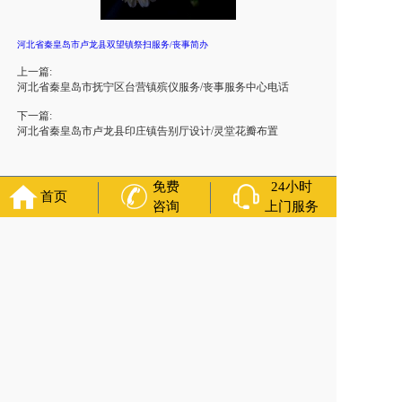
河北省秦皇岛市卢龙县双望镇祭扫服务/丧事简办
上一篇:
河北省秦皇岛市抚宁区台营镇殡仪服务/丧事服务中心电话
下一篇:
河北省秦皇岛市卢龙县印庄镇告别厅设计/灵堂花瓣布置
免费
24小时
首页
咨询
上门服务
友情链接：
殡葬服务
苏州丧葬公司
石家庄殡葬一条龙
长沙殡
葬服务公司
南昌青山湖白事公司
呼和浩特灵车出租公司
哈尔
滨道里区丧葬用品
西宁城东区白事服务
潍坊奎文区白事
乳山
寿衣店铺
杭州上城区灵堂布置
沈阳浑南区殡葬平台
中国墓地
网
中国非急救转运网
网站建设
中国殡葬一条龙网
中国救护车
网
葬花店
葬花服务网
玉林殡葬服务