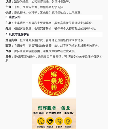
汤品
：清淡的汤品，如紫菜蛋花汤、冬瓜排骨汤等。
主食
：米饭、面条等主食，根据地区习惯选择。
饮品
：提供茶水、饮料等，避免提供酒精类饮品，以示庄重。
3.
座位安排
主桌
：主桌通常由家属和主要亲属坐，其他宾客按关系远近安排座位。
分桌
：根据宾客数量，合理安排餐桌，确保每个人都有舒适的用餐环境。
4.
礼仪与注意事项
邀请宾客
：提前通知亲朋好友，告知他们豆腐饭的时间和地点。
致辞
：在用餐前，家属可以简短致辞，表达对宾客的感谢和对逝者的怀念。
气氛
：保持庄重肃穆的氛围，避免大声喧哗或过度欢笑。
服务
：提供周到的服务，确保宾客用餐舒适，可以请专业的餐饮服务团队协
助。