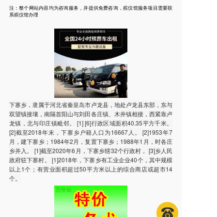
注：整个网站内容均为咨询服务，并提供免费咨询，殡仪馆服务项目需要联
系殡仪馆办理
下寨乡，隶属于河北省秦皇岛市卢龙县，地处卢龙县东部，东与
双望镇接壤，南隔首阳山与刘田各庄镇、木井镇相接，西紧靠卢
龙镇，北与印庄镇毗邻。 [1] [6]行政区域面积40.35平方千米。
[2]截至2018年末，下寨乡户籍人口为16667人。 [2]1953年7
月，建下寨乡；1984年2月，复置下寨乡；1988年1月，时各庄
乡并入。 [1]截至2020年6月，下寨乡辖32个行政村， [3]乡人民
政府驻下寨村。 [1]2018年，下寨乡有工业企业40个，其中规模
以上1个；有营业面积超过50平方米以上的综合商店或超市14
个。