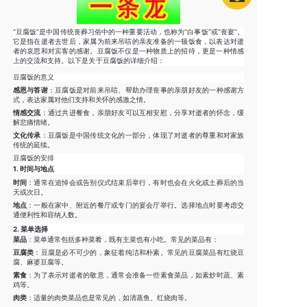
“豆腐饭”是中国传统丧葬习俗中的一种重要活动，也称为“白事饭”或“丧宴”。
它是指在逝者去世后，家属为前来吊唁的亲友准备的一顿饭食，以表达对逝
者的哀思和对宾客的感谢。豆腐饭不仅是一种物质上的招待，更是一种情感
上的交流和支持。以下是关于豆腐饭的详细介绍：
豆腐饭的意义
感恩与答谢
：豆腐饭是对前来吊唁、帮助办理丧事的亲朋好友的一种感谢方
式，表达家属对他们支持和关怀的感激之情。
情感交流
：通过共进餐食，亲朋好友可以互相安慰，分享对逝者的怀念，缓
解悲痛情绪。
文化传承
：豆腐饭是中国传统文化的一部分，体现了对逝者的尊重和对家族
传统的延续。
豆腐饭的安排
1.
时间与地点
时间
：通常在追悼会或告别仪式结束后举行，有时也会在火化或土葬后的当
天或次日。
地点
：一般在家中、附近的餐厅或专门的宴会厅举行。选择地点时要考虑交
通便利性和容纳人数。
2.
菜单选择
菜品
：菜单通常包括多种菜肴，既有主菜也有小吃。常见的菜品有：
豆腐类
：豆腐是必不可少的，象征着纯洁和朴素。常见的豆腐菜品有红烧豆
腐、麻婆豆腐等。
素食
：为了表示对逝者的敬意，通常会准备一些素食菜品，如素炒时蔬、素
鸡等。
肉类
：适量的肉类菜品也是常见的，如清蒸鱼、红烧肉等。