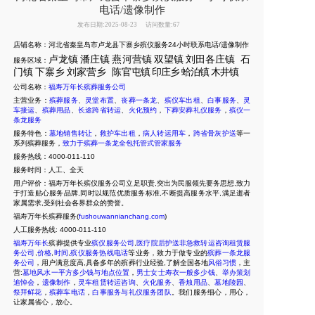
电话/遗像制作
发布日期:2025-08-23
访问数量:67
店铺名称：河北省秦皇岛市卢龙县下寨乡殡仪服务24小时联系电话/遗像制作
卢龙镇
潘庄镇
燕河营镇
双望镇
刘田各庄镇
石
服务区域：
门镇
下寨乡
刘家营乡
陈官
屯镇
印庄乡
蛤泊镇
木井镇
公司名称：
福寿万年长殡葬服务公司
主营业务：
殡葬服务
、
灵堂布置
、
丧葬一条龙
、
殡仪车出租
、
白事服务
、
灵
车接运
、
殡葬用品
、
长途跨省转运
、
火化预约
，
下葬安葬礼仪服务
，
殡仪一
条龙服务
服务特色：
墓地销售转让
，
救护车出租
，
病人转运用车
，
跨省骨灰护送
等一
系列殡葬服务，
致力于殡葬一条龙全包托管式管家服务
服务热线：4000-011-110
服务时间：人工、全天
用户评价：福寿万年长殡仪服务公司立足职责,突出为民服领先要务思想,致力
于打造贴心服务品牌,同时以规范优质服务标准,不断提高服务水平,满足逝者
家属需求,受到社会各界群众的赞誉。
福寿万年长殡葬服务(
fushouwannianchang.com
)
人工服务热线:
4000-011-110
福寿万年长
殡葬提供专业
殡仪服务公司
,
医疗院后护送非急救转运咨询租赁服
务公司
,
价格
,
时间
,
殡仪服务热线电话
等业务，致力于做专业的
殡葬一条龙服
务公司
，用户满意度高,具备多年的殡葬行业经验,了解全国各地
风俗习惯
，主
营:
墓地风水一平方多少钱与地点位置
，
男士女士寿衣一般多少钱
、
举办策划
追悼会
，
遗像制作
，
灵车租赁转运咨询
、
火化服务
、
香烛用品
、
墓地陵园
、
祭拜鲜花
，
殡葬车电话
，
白事服务与礼仪服务团队
。我们服务细心，用心，
让家属省心，放心。