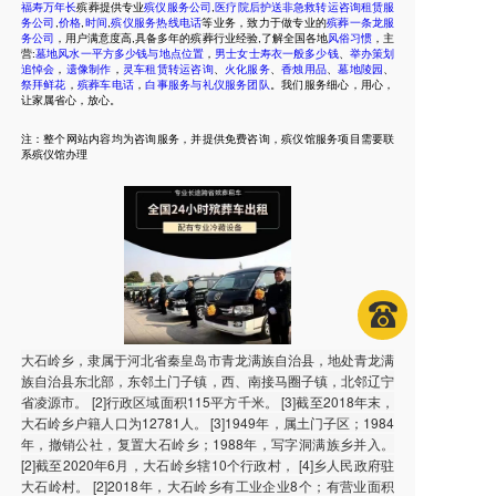
福寿万年长
殡葬提供专业
殡仪服务公司
,
医疗院后护送非急救转运咨询租赁服
务公司
,
价格
,
时间
,
殡仪服务热线电话
等业务，致力于做专业的
殡葬一条龙服
务公司
，用户满意度高,具备多年的殡葬行业经验,了解全国各地
风俗习惯
，主
营:
墓地风水一平方多少钱与地点位置
，
男士女士寿衣一般多少钱
、
举办策划
追悼会
，
遗像制作
，
灵车租赁转运咨询
、
火化服务
、
香烛用品
、
墓地陵园
、
祭拜鲜花
，
殡葬车电话
，
白事服务与礼仪服务团队
。我们服务细心，用心，
让家属省心，放心。
注：整个网站内容均为咨询服务，并提供免费咨询，殡仪馆服务项目需要联
系殡仪馆办理
大石岭乡，隶属于河北省秦皇岛市青龙满族自治县，地处青龙满
族自治县东北部，东邻土门子镇，西、南接马圈子镇，北邻辽宁
省凌源市。 [2]行政区域面积115平方千米。 [3]截至2018年末，
大石岭乡户籍人口为12781人。 [3]1949年，属土门子区；1984
年，撤销公社，复置大石岭乡；1988年，写字洞满族乡并入。
[2]截至2020年6月，大石岭乡辖10个行政村， [4]乡人民政府驻
大石岭村。 [2]2018年，大石岭乡有工业企业8个；有营业面积