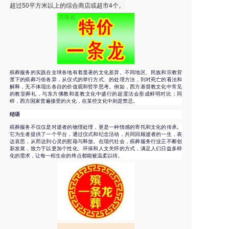
超过50平方米以上的综合商店或超市4个。
殡葬服务的实践在全球各地有着显著的文化差异。不同地区、民族和宗教背
景下的殡葬习俗各异，从仪式的举行方式、的处理方法，到对死亡的看法和
解释，无不体现出各自的价值观和哲学思考。例如，西方基督教文化中常见
的教堂葬礼，与东方佛教和道教文化中盛行的超度法会形成鲜明对比；同
样，西方国家普遍接受的火化，在某些文化中则是禁忌。
结语
殡葬服务不仅仅是对逝者的物理处理，更是一种情感的寄托和文化的传承。
它为生者提供了一个平台，通过仪式和纪念活动，共同回顾逝者的一生，表
达哀思，从而达到心灵的慰藉与释放。在现代社会，殡葬服务行业正不断创
新发展，致力于以更加个性化、环保和人文关怀的方式，满足人们日益多样
化的需求，让每一程生命的终点都能被温柔以待。