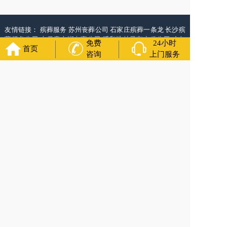
友情链接：
殡葬服务
苏州丧葬公司
石家庄殡葬一条龙
长沙殡
葬服务公司
南昌青山湖白事公司
呼和浩特灵车出租公司
哈尔
免费
24小时
首页
滨道里区丧葬用品
西宁城东区白事服务
潍坊奎文区白事
乳山
咨询
上门服务
寿衣店铺
杭州上城区灵堂布置
沈阳浑南区殡葬平台
中国墓地
网
中国非急救转运网
网站建设
中国殡葬一条龙网
中国救护车
网
葬花店
葬花服务网
玉林殡葬服务
福寿万年长
官方公众号
400-000-1116
各城市均有服务人员上门服务
24小时上门服务