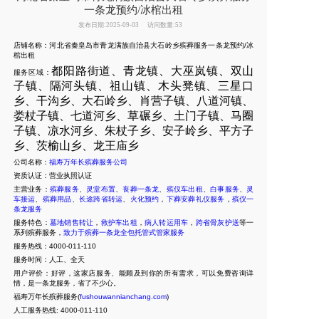
一条龙预约/冰棺出租
发布日期:2025-09-03
访问数量:53
店铺名称：河北省秦皇岛市青龙满族自治县大石岭乡殡葬服务一条龙预约/冰
棺出租
都阳路街道、青龙镇、大巫岚镇、双山
服务区域：
子镇、隔河头镇、祖山镇、木头凳镇、三星口
乡、干沟乡、大石岭乡、肖营子镇、八道河镇、
娄杖子镇、七道河乡、草碾乡、土门子镇、马圈
子镇、凉水河乡、朱杖子乡、安子岭乡、平方子
乡、茨榆山乡、龙王庙乡
公司名称：
福寿万年长殡葬服务公司
资质认证：营业执照认证
主营业务：
殡葬服务
、
灵堂布置
、
丧葬一条龙
、
殡仪车出租
、
白事服务
、
灵
车接运
、
殡葬用品
、
长途跨省转运
、
火化预约
，
下葬安葬礼仪服务
，
殡仪一
条龙服务
服务特色：
墓地销售转让
，
救护车出租
，
病人转运用车
，
跨省骨灰护送
等一
系列殡葬服务，
致力于殡葬一条龙全包托管式管家服务
服务热线：4000-011-110
服务时间：人工、全天
用户评价：好评，这家店服务、能顾及到你的所有需求，可以免费咨询详
情，是一条龙服务，省了不少心。
福寿万年长殡葬服务(
fushouwannianchang.com
)
人工服务热线:
4000-011-110