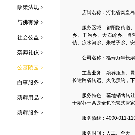
政策法规
>
店铺名称：河北省秦皇岛
与佛有缘
>
服务区域：
都阳路街道
乡、干沟乡、大石岭乡、肖
社会公益
>
镇、凉水河乡、朱杖子乡、安
殡葬礼仪
>
公司名称：
福寿万年长殡
公墓陵园
>
主营业务：
殡葬服务
、
长途跨省转运
、
火化预约
，
下
白事服务
>
服务特色：
墓地销售转
殡葬用品
>
于殡葬一条龙全包托管式管家
殡葬服务
>
服务热线：4000-011-11
服务时间：人工、全天