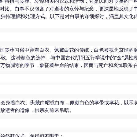
事”特指与丧葬、哀悼相关的仪式和活动，它是民间对丧事的一
明对比。白事不仅包含了对逝者的哀悼与纪念，更深层地反映了
的独特理解和处理方式。以下是对白事的详细探讨，涵盖其文化
。
中国丧葬习俗中穿着白衣、佩戴白花的传统，白色被视为哀悼的
敬。这种颜色的选择，与中国古代阴阳五行学说中的“金”属性
是万物凋零的季节，象征着生命的结束，因而与死亡和哀悼联系
常会身着白衣、头戴白帽或白布，佩戴白色的孝带或孝花，以示
摆放逝者的遗像，供亲友前来吊唁。
列的祭拜仪式，包括但不限于：