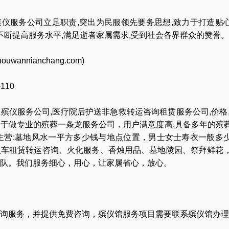
仪服务公司立足职责,突出为民服领先要务思想,致力于打造贴
,不断提高服务水平,满足逝者家属需求,受到社会各界群众的赞誉。
houwannianchang.com
)
-110
业
殡仪服务公司
,
医疗院后护送非急救转运咨询租赁服务公司
,
价格
力于做专业的
殡葬一条龙服务公司
，用户满意度高,具备多年的殡
主营:
墓地风水一平方多少钱与地点位置
，
男士女士寿衣一般多
灵车租赁转运咨询
、
火化服务
、
香烛用品
、
墓地陵园
、
祭拜鲜花
队
。我们服务细心，用心，让家属省心，放心。
询服务，并提供免费咨询，殡仪馆服务项目需要联系殡仪馆办理