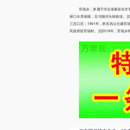
官场乡，隶属于河北省秦皇岛市
林口水库相接，北与隔河头镇相连。 [2]行
三岔口区；1961年，析东风公社建官场公
民政府驻官场村。 [2]2018年，官