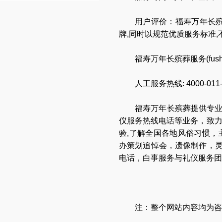
用户评价：福寿万年长殡
牌,同时以规范优质服务标准
福寿万年长殡葬服务(
fus
人工服务热线:
4000-011
福寿万年长
殡葬提供专
仪服务热线电话
等业务，致
验,了解全国各地
风俗习惯
，
办策划追悼会
，
遗像制作
，
电话
，
白事服务与礼仪服务团
注：整个网站内容均为咨