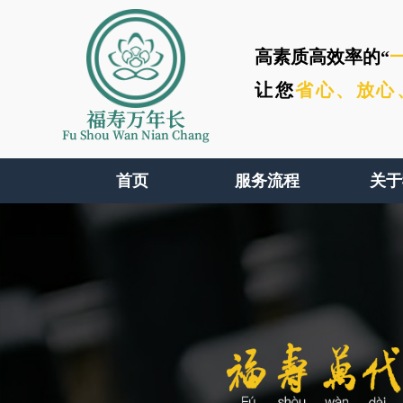
高素质高效率的“
让您
省心、
放心
福寿万年长
Fu Shou Wan Nian Chang
首页
服务流程
关于