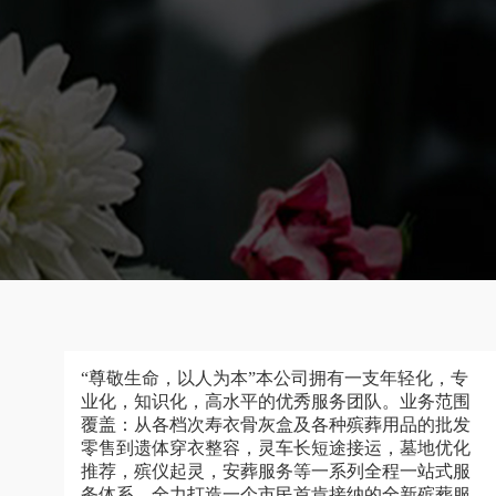
“尊敬生命，以人为本”本公司拥有一支年轻化，专
业化，知识化，高水平的优秀服务团队。业务范围
覆盖：从各档次寿衣骨灰盒及各种殡葬用品的批发
零售到遗体穿衣整容，灵车长短途接运，墓地优化
推荐，殡仪起灵，安葬服务等一系列全程一站式服
务体系，全力打造一个市民首肯接纳的全新殡葬服