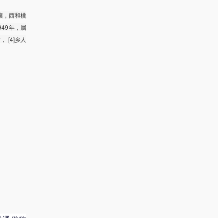
壤，西和桃
949年，属
 [4]乡人