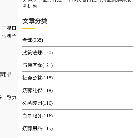
务机构。
文章分类
、三星口
、马圈子
全部(938)
政策法规(120)
与佛有缘(121)
葬用品
、
社会公益(118)
殡葬礼仪(118)
务，
致力
公墓陵园(116)
白事服务(116)
殡葬用品(115)