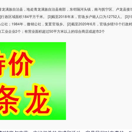
青龙满族自治县，地处青龙满族自治县南部，东邻隔河头镇，南与抚宁区、卢龙县接
政区域面积184平方千米。 [3]截至2018年末，官场乡户籍人口为12752人。 [3]1
社；1984年，撤销公社，复置官场乡。 [2]截至2020年6月，官场乡辖10个行政村，
场乡有工业企业2个；有营业面积超过50平方米以上的综合商店或超市2个