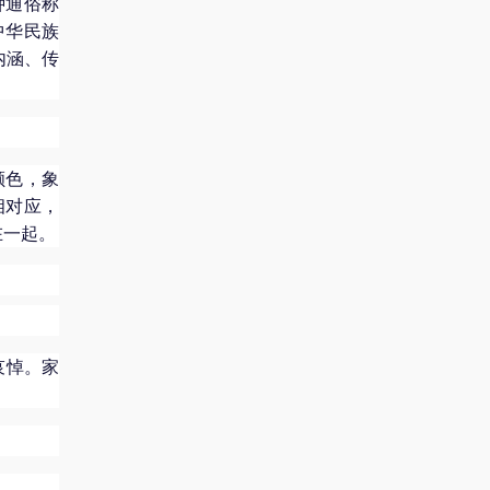
种通俗称
中华民族
内涵、传
颜色，象
相对应，
在一起。
哀悼。家