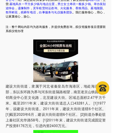
营:
墓地风水一平方多少钱与地点位置
，
男士女士寿衣一般多少钱
、
举办策划
追悼会
，
遗像制作
，
灵车租赁转运咨询
、
火化服务
、
香烛用品
、
墓地陵园
、
祭拜鲜花
，
殡葬车电话
，
白事服务与礼仪服务团队
。我们服务细心，用心，
让家属省心，放心。
注：整个网站内容均为咨询服务，并提供免费咨询，殡仪馆服务项目需要联
系殡仪馆办理
建设大街街道，隶属于河北省秦皇岛市海港区，地处海港区中
部，东以东环路为界与河东街道隔路相望，南至老京山铁路，西
邻商业中心至文化路，北至建设大街。区域总面积2.47平方千
米。截至2011年末，建设大街街道总人口43281人。 [1]1977
年，设建设大街街道。2011年末，建设大街街道辖6个社区。
[1]截至2020年6月，建设大街街道辖6个社区。 [2]街道办事处驻
上秦社区光华路58号。 [1]2011年末，建设大街街道完成固定资
产投资8176万元，引进内资2400万元。