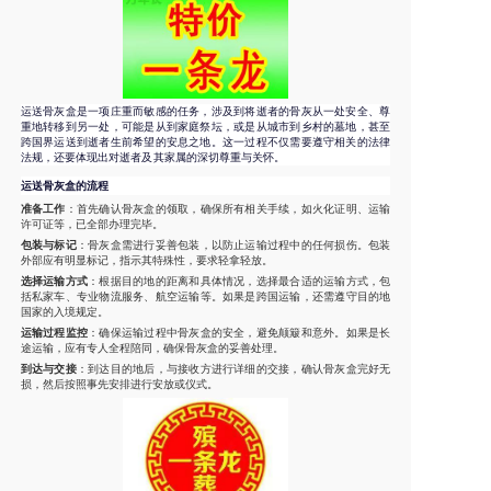
运送骨灰盒是一项庄重而敏感的任务，涉及到将逝者的骨灰从一处安全、尊
重地转移到另一处，可能是从到家庭祭坛，或是从城市到乡村的墓地，甚至
跨国界运送到逝者生前希望的安息之地。这一过程不仅需要遵守相关的法律
法规，还要体现出对逝者及其家属的深切尊重与关怀。
运送骨灰盒的流程
准备工作
：首先确认骨灰盒的领取，确保所有相关手续，如火化证明、运输
许可证等，已全部办理完毕。
包装与标记
：骨灰盒需进行妥善包装，以防止运输过程中的任何损伤。包装
外部应有明显标记，指示其特殊性，要求轻拿轻放。
选择运输方式
：根据目的地的距离和具体情况，选择最合适的运输方式，包
括私家车、专业物流服务、航空运输等。如果是跨国运输，还需遵守目的地
国家的入境规定。
运输过程监控
：确保运输过程中骨灰盒的安全，避免颠簸和意外。如果是长
途运输，应有专人全程陪同，确保骨灰盒的妥善处理。
到达与交接
：到达目的地后，与接收方进行详细的交接，确认骨灰盒完好无
损，然后按照事先安排进行安放或仪式。