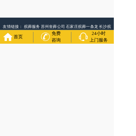
友情链接：
殡葬服务
苏州丧葬公司
石家庄殡葬一条龙
长沙殡
葬服务公司
南昌青山湖白事公司
呼和浩特灵车出租公司
哈尔
免费
24小时
首页
滨道里区丧葬用品
西宁城东区白事服务
潍坊奎文区白事
乳山
咨询
上门服务
寿衣店铺
杭州上城区灵堂布置
沈阳浑南区殡葬平台
中国墓地
网
中国非急救转运网
网站建设
中国殡葬一条龙网
中国救护车
网
葬花店
葬花服务网
玉林殡葬服务
福寿万年长
官方公众号
400-000-1116
各城市均有服务人员上门服务
24小时上门服务