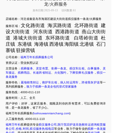
龙/火葬服务
发布日期:2025-09-13
访问数量:61
店铺名称：河北省秦皇岛市海港区建设大街街道殡仪服务一条龙/火葬服务
文化路街道
海滨路街道
北环路街道
建
服务区域：
设大街街道
河东街道
西港路街道
燕
山大街街
道
港城大街街道
东环路街道
白塔岭街道
杜
庄镇
东港镇
海港
镇
西港镇
海阳镇
北港镇
石门
寨镇
驻操营镇
公司名称：
福寿万年长殡葬服务公司
资质认证：营业执照认证
主营业务：
殡葬服务
、
灵堂布置
、
丧葬一条龙
、
殡仪车出租
、
白事服务
、
灵
车接运
、
殡葬用品
、
长途跨省转运
、
火化预约
，
下葬安葬礼仪服务
，
殡仪一
条龙服务
服务特色：
墓地销售转让
，
救护车出租
，
病人转运用车
，
跨省骨灰护送
等一
系列殡葬服务，
致力于殡葬一条龙全包托管式管家服务
服务热线：4000-011-110
服务时间：人工、全天
用户评价：好评，这家店服务、能顾及到你的所有需求，可以免费咨询详
情，是一条龙服务，省了不少心。
福寿万年长殡葬服务(
fushouwannianchang.com
)
人工服务热线:
4000-011-110
福寿万年长
殡葬提供专业
殡仪服务公司
,
医疗院后护送非急救转运咨询租赁服
务公司
,
价格
,
时间
,
殡仪服务热线电话
等业务，致力于做专业的
殡葬一条龙服
务公司
，用户满意度高,具备多年的殡葬行业经验,了解全国各地
风俗习惯
，主