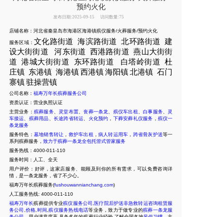
预约火化
发布日期:2025-09-15
访问数量:75
店铺名称：河北省秦皇岛市海港区海港镇殡仪服务/火葬服务/预约火化
文化路街道
海滨路街道
北环路街道
建
服务区域：
设大街街道
河东街道
西港路街道
燕
山大街街
道
港城大街街道
东环路街道
白塔岭街道
杜
庄镇
东港镇
海港
镇
西港镇
海阳镇
北港镇
石门
寨镇
驻操营镇
公司名称：
福寿万年长殡葬服务公司
资质认证：营业执照认证
主营业务：
殡葬服务
、
灵堂布置
、
丧葬一条龙
、
殡仪车出租
、
白事服务
、
灵
车接运
、
殡葬用品
、
长途跨省转运
、
火化预约
，
下葬安葬礼仪服务
，
殡仪一
条龙服务
服务特色：
墓地销售转让
，
救护车出租
，
病人转运用车
，
跨省骨灰护送
等一
系列殡葬服务，
致力于殡葬一条龙全包托管式管家服务
服务热线：4000-011-110
服务时间：人工、全天
用户评价：好评，这家店服务、能顾及到你的所有需求，可以免费咨询详
情，是一条龙服务，省了不少心。
福寿万年长殡葬服务(
fushouwannianchang.com
)
人工服务热线:
4000-011-110
福寿万年长
殡葬提供专业
殡仪服务公司
,
医疗院后护送非急救转运咨询租赁服
务公司
,
价格
,
时间
,
殡仪服务热线电话
等业务，致力于做专业的
殡葬一条龙服
务公司
，用户满意度高,具备多年的殡葬行业经验,了解全国各地
风俗习惯
，主