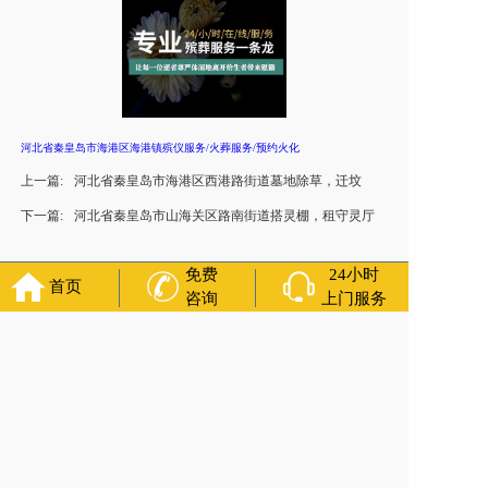
河北省秦皇岛市海港区海港镇殡仪服务/火葬服务/预约火化
上一篇:
河北省秦皇岛市海港区西港路街道墓地除草，迁坟
下一篇:
河北省秦皇岛市山海关区路南街道搭灵棚，租守灵厅
免费
24小时
首页
咨询
上门服务
友情链接：
殡葬服务
苏州丧葬公司
石家庄殡葬一条龙
长沙殡
葬服务公司
南昌青山湖白事公司
呼和浩特灵车出租公司
哈尔
滨道里区丧葬用品
西宁城东区白事服务
潍坊奎文区白事
乳山
寿衣店铺
杭州上城区灵堂布置
沈阳浑南区殡葬平台
中国墓地
网
中国非急救转运网
网站建设
中国殡葬一条龙网
中国救护车
网
葬花店
葬花服务网
玉林殡葬服务