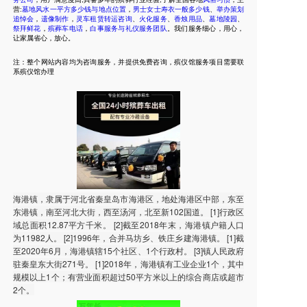
营:
墓地风水一平方多少钱与地点位置
，
男士女士寿衣一般多少钱
、
举办策划
追悼会
，
遗像制作
，
灵车租赁转运咨询
、
火化服务
、
香烛用品
、
墓地陵园
、
祭拜鲜花
，
殡葬车电话
，
白事服务与礼仪服务团队
。我们服务细心，用心，
让家属省心，放心。
注：整个网站内容均为咨询服务，并提供免费咨询，殡仪馆服务项目需要联
系殡仪馆办理
海港镇，隶属于河北省秦皇岛市海港区，地处海港区中部，东至
东港镇，南至河北大街，西至汤河，北至新102国道。 [1]行政区
域总面积12.87平方千米。 [2]截至2018年末，海港镇户籍人口
为11982人。 [2]1996年，合并马坊乡、铁庄乡建海港镇。 [1]截
至2020年6月，海港镇辖15个社区、1个行政村。 [3]镇人民政府
驻秦皇东大街271号。 [1]2018年，海港镇有工业企业1个，其中
规模以上1个；有营业面积超过50平方米以上的综合商店或超市
2个。