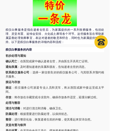
殡仪白事服务是指在逝者去世后，为家属提供的一系列丧葬服务，包括处
理、灵堂布置、追悼会安排、火化或土葬等各个环节。这些服务旨在帮助家
属妥善处理丧葬事宜，表达对逝者的敬意和怀念，同时也为家属提供情感支
持。以下是殡仪白事服务的详细内容和流程：
殡仪白事服务的内容
初步处理与通知
确认死亡
：在医院或家中确认逝者去世，并由医生开具死亡证明。
通知亲属
：及时通知逝者的亲属和朋友，告知逝者去世的消息。
联系殡仪服务公司
：选择一家信誉良好的殡仪服务公司，与其联系并预约相
关服务。
接运与存放
接运
：殡仪服务公司派遣专业人员和灵车，将从医院或家中接运至或太平
间。
存放
：将存放在冷藏室或冷冻室内，确保存放条件适宜，延缓分解过程。
处理与整容
清洁与消毒
：对进行清洁和消毒，确保卫生。
防腐处理
：根据需要进行防腐处理，以保持状态。
整容
：进行整容化妆，恢复逝者生前的外貌，使其看起来安详自然。
灵堂布置与祭拜
灵位设置
：在灵堂中央设立灵位，摆放逝者的遗像或牌位。