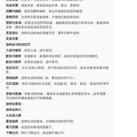
供桌布置
：准备供桌，摆放供品如水果、糕点、香烛等。
花圈与挽联
：悬挂花圈和挽联，表达对逝者的哀思和敬意。
座椅安排
：为吊唁宾客准备座椅，方便他们歇息和哀悼。
照明与音响
：设置适当的照明设备，确保夜间也能进行哀悼活动；配备音响
设备，播放哀乐或其他适宜的音乐。
灵堂选址
：选择合适的地点搭建灵堂，通常在家中或内。
灵堂布置
：
追悼会与告别仪式
入场与签到
：宾客入场，进行签到。
默哀与致辞
：全体默哀，家属和亲友致辞，表达对逝者的怀念和敬意。
献花与祭拜
：宾客依次献花，进行祭拜。
送别仪式
：在火化或土葬前，举行简短的送别仪式，表达对逝者的最后敬
意。
场地选择
：选择合适的场地（如、教堂或社区中心）。
仪式流程
：制定详细的仪式流程，包括默哀、致辞、献花、诵读悼词等环
节。
音响与视频
：准备音响设备，播放哀乐或逝者生前喜爱的音乐；如有需要，
可以制作并播放逝者生平回顾视频。
追悼会策划
：
追悼会执行
：
火化或土葬
墓地选择
：选择合适的墓地，办理购买或租赁手续。
墓穴挖掘
：在选定的墓地挖掘墓穴。
下葬仪式
：举行下葬仪式，将安葬于墓穴中。