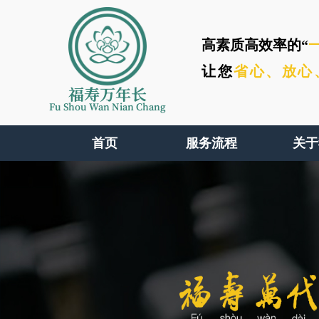
高素质高效率的“
让您
省心、
放心
福寿万年长
Fu Shou Wan Nian Chang
首页
服务流程
关于