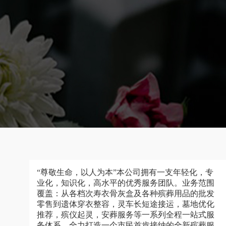
“尊敬生命，以人为本”本公司拥有一支年轻化，专
业化，知识化，高水平的优秀服务团队。业务范围
覆盖：从各档次寿衣骨灰盒及各种殡葬用品的批发
零售到遗体穿衣整容，灵车长短途接运，墓地优化
推荐，殡仪起灵，安葬服务等一系列全程一站式服
务体系，全力打造一个市民首肯接纳的全新殡葬服