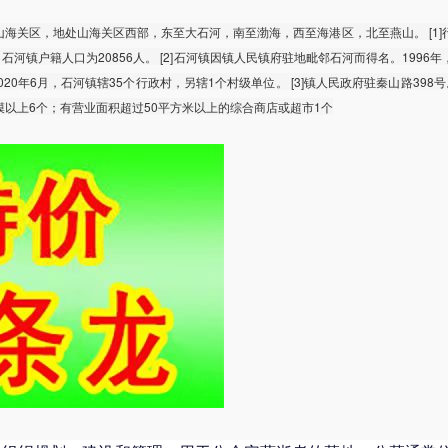
海关区，地处山海关区西部，东至大石河，南至渤海，西至海港区，北至燕山。 [1]
末，石河镇户籍人口为20856人。 [2]石河镇因镇人民镇府驻地毗邻石河而得名。1996
20年6月，石河镇辖35个行政村，另辖1个村级单位。 [3]镇人民政府驻秦山路398号。 [
模以上6个；有营业面积超过50平方米以上的综合商店或超市1个