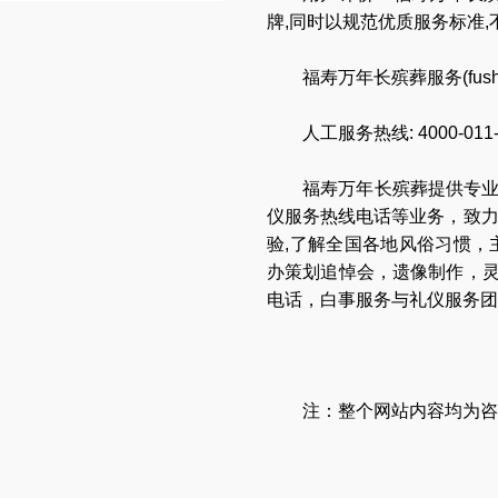
牌,同时以规范优质服务标准
福寿万年长殡葬服务(
fus
人工服务热线:
4000-011
福寿万年长
殡葬提供专
仪服务热线电话
等业务，致
验,了解全国各地
风俗习惯
，
办策划追悼会
，
遗像制作
，
电话
，
白事服务与礼仪服务团
注：整个网站内容均为咨