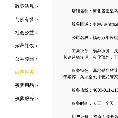
政策法规
>
店铺名称：河北省秦皇岛
与佛有缘
>
服务区域：
南关街道
古城
社会公益
>
公司名称：
福寿万年长殡
殡葬礼仪
>
主营业务：
殡葬服务
、
长途跨省转运
、
火化预约
，
下
公墓陵园
>
服务特色：
墓地销售转
白事服务
>
于殡葬一条龙全包托管式管家
殡葬用品
>
服务热线：4000-011-11
殡葬服务
>
服务时间：人工、全天
用户评价：福寿万年长殡