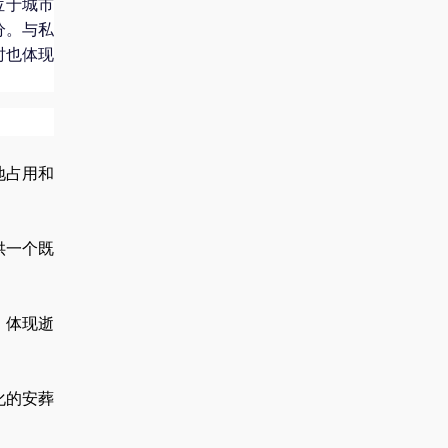
位于城市
分。与私
时也体现
地占用和
供一个既
，体现逝
化的安葬