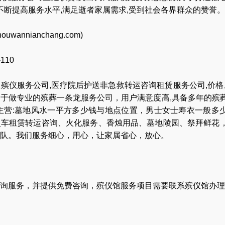
,不断提高服务水平,满足逝者家属需求,受到社会各界群众的赞誉。
houwannianchang.com
)
-110
业
殡仪服务公司
,
医疗院后护送非急救转运咨询租赁服务公司
,
价格
力于做专业的
殡葬一条龙服务公司
，用户满意度高,具备多年的殡
主营:
墓地风水一平方多少钱与地点位置
，
男士女士寿衣一般多
灵车租赁转运咨询
、
火化服务
、
香烛用品
、
墓地陵园
、
祭拜鲜花
队
。我们服务细心，用心，让家属省心，放心。
询服务，并提供免费咨询，殡仪馆服务项目需要联系殡仪馆办理