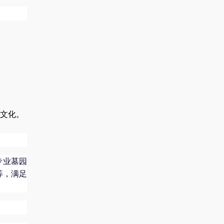
文化。
专业墓园
等，满足