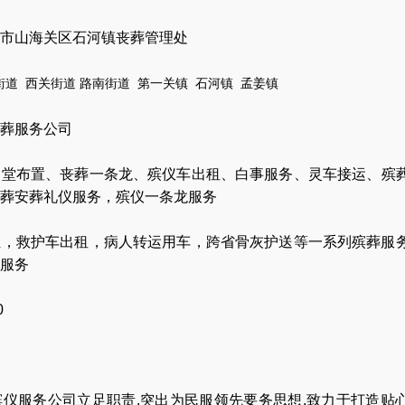
市山海关区石河镇丧葬管理处
街道
西关街道
路南街道
第一关
镇
石河镇
孟姜镇
葬服务公司
灵堂布置
、
丧葬一条龙
、
殡仪车出租
、
白事服务
、
灵车接运
、
殡
葬安葬礼仪服务
，
殡仪一条龙服务
让
，
救护车出租
，
病人转运用车
，
跨省骨灰护送
等一系列殡葬服
服务
0
仪服务公司立足职责,突出为民服领先要务思想,致力于打造贴