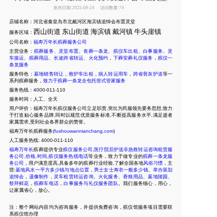
发布日期:2025-09-24
访问数量:74
店铺名称：河北省秦皇岛市北戴河区海滨镇追悼会布置灵堂
西山街道
东山街道
海滨镇
戴河镇
牛头崖镇
服务区域：
公司名称：
福寿万年长殡葬服务公司
主营业务：
殡葬服务
、
灵堂布置
、
丧葬一条龙
、
殡仪车出租
、
白事服务
、
灵
车接运
、
殡葬用品
、
长途跨省转运
、
火化预约
，
下葬安葬礼仪服务
，
殡仪一
条龙服务
服务特色：
墓地销售转让
，
救护车出租
，
病人转运用车
，
跨省骨灰护送
等一
系列殡葬服务，
致力于殡葬一条龙全包托管式管家服务
服务热线：4000-011-110
服务时间：人工、全天
用户评价：福寿万年长殡仪服务公司立足职责,突出为民服领先要务思想,致力
于打造贴心服务品牌,同时以规范优质服务标准,不断提高服务水平,满足逝者
家属需求,受到社会各界群众的赞誉。
福寿万年长殡葬服务(
fushouwannianchang.com
)
人工服务热线:
4000-011-110
福寿万年长
殡葬提供专业
殡仪服务公司
,
医疗院后护送非急救转运咨询租赁服
务公司
,
价格
,
时间
,
殡仪服务热线电话
等业务，致力于做专业的
殡葬一条龙服
务公司
，用户满意度高,具备多年的殡葬行业经验,了解全国各地
风俗习惯
，主
营:
墓地风水一平方多少钱与地点位置
，
男士女士寿衣一般多少钱
、
举办策划
追悼会
，
遗像制作
，
灵车租赁转运咨询
、
火化服务
、
香烛用品
、
墓地陵园
、
祭拜鲜花
，
殡葬车电话
，
白事服务与礼仪服务团队
。我们服务细心，用心，
让家属省心，放心。
注：整个网站内容均为咨询服务，并提供免费咨询，殡仪馆服务项目需要联
系殡仪馆办理