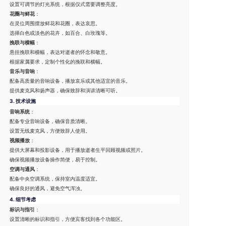
设置可调节的灯光系统，根据仪式需要调整亮度。
花圈与鲜花
：
在灵位周围摆放鲜花和花圈，表达哀思。
选择白色或淡色的花卉，如百合、白玫瑰等。
挽联与横幅
：
悬挂挽联和横幅，表达对逝者的怀念和敬意。
根据家属要求，定制个性化的挽联和横幅。
音乐与音响
：
配备高质量的音响设备，播放哀乐或其他适宜的音乐。
提供麦克风和扬声器，确保致辞和演讲清晰可听。
3.
技术设施
音响系统
：
配备专业音响设备，确保音质清晰。
设置无线麦克风，方便致辞人使用。
视频播放
：
提供大屏幕和投影设备，用于播放逝者生平回顾视频或照片。
确保视频播放设备操作简便，易于控制。
空调与通风
：
配备中央空调系统，保持室内温度适宜。
确保良好的通风，避免空气浑浊。
4.
细节考虑
标识与指引
：
设置清晰的标识和指引，方便宾客找到各个功能区。