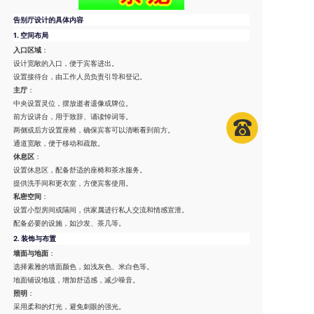
告别厅设计的具体内容
1.
空间布局
入口区域
：
设计宽敞的入口，便于宾客进出。
设置接待台，由工作人员负责引导和登记。
主厅
：
中央设置灵位，摆放逝者遗像或牌位。
前方设讲台，用于致辞、诵读悼词等。
两侧或后方设置座椅，确保宾客可以清晰看到前方。
通道宽敞，便于移动和疏散。
休息区
：
设置休息区，配备舒适的座椅和茶水服务。
提供洗手间和更衣室，方便宾客使用。
私密空间
：
设置小型房间或隔间，供家属进行私人交流和情感宣泄。
配备必要的设施，如沙发、茶几等。
2.
装饰与布置
墙面与地面
：
选择素雅的墙面颜色，如浅灰色、米白色等。
地面铺设地毯，增加舒适感，减少噪音。
照明
：
采用柔和的灯光，避免刺眼的强光。