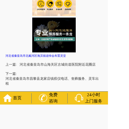
河北省秦皇岛市北戴河区海滨镇追悼会布置灵堂
上一篇:
河北省秦皇岛市山海关区古城街道医院附近花圈店
下一篇:
河北省秦皇岛市昌黎县龙家店镇殡仪电话、丧葬服务、灵车出
租
免费
24小时
首页
咨询
上门服务
友情链接：
殡葬服务
苏州丧葬公司
石家庄殡葬一条龙
长沙殡