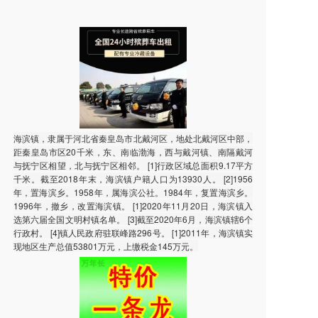
海滨镇，隶属于河北省秦皇岛市北戴河区，地处北戴河区中部，
距秦皇岛市区20千米，东、南临渤海，西与戴河镇、南隔戴河
与抚宁区相望，北与抚宁区相邻。 [1]行政区域总面积9.17平方
千米。截至2018年末，海滨镇户籍人口为13930人。 [2]1956
年，置海滨乡。1958年，属海滨公社。1984年，复置海滨乡。
1996年，撤乡，改置海滨镇。 [1]2020年11月20日，海滨镇入
选第六届全国文明村镇名单。 [3]截至2020年6月，海滨镇辖6个
行政村。 [4]镇人民政府驻联峰路296号。 [1]2011年，海滨镇实
现地区生产总值53801万元，上缴税金145万元。