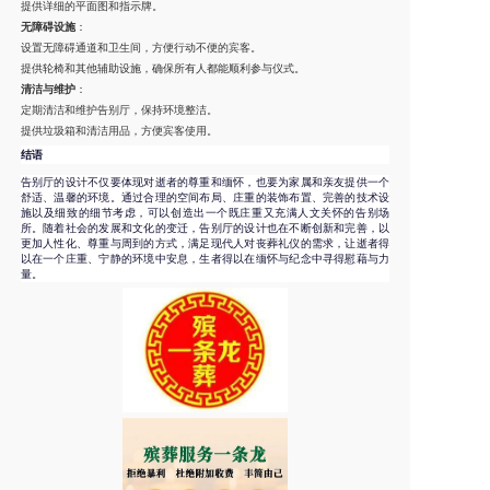
提供详细的平面图和指示牌。
无障碍设施
：
设置无障碍通道和卫生间，方便行动不便的宾客。
提供轮椅和其他辅助设施，确保所有人都能顺利参与仪式。
清洁与维护
：
定期清洁和维护告别厅，保持环境整洁。
提供垃圾箱和清洁用品，方便宾客使用。
结语
告别厅的设计不仅要体现对逝者的尊重和缅怀，也要为家属和亲友提供一个
舒适、温馨的环境。通过合理的空间布局、庄重的装饰布置、完善的技术设
施以及细致的细节考虑，可以创造出一个既庄重又充满人文关怀的告别场
所。随着社会的发展和文化的变迁，告别厅的设计也在不断创新和完善，以
更加人性化、尊重与周到的方式，满足现代人对丧葬礼仪的需求，让逝者得
以在一个庄重、宁静的环境中安息，生者得以在缅怀与纪念中寻得慰藉与力
量。