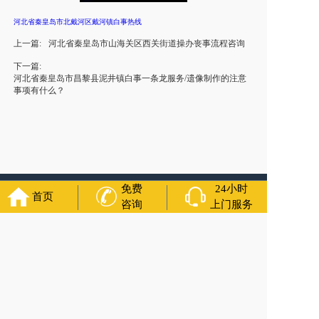
河北省秦皇岛市北戴河区戴河镇白事热线
上一篇:
河北省秦皇岛市山海关区西关街道操办丧事流程咨询
下一篇:
河北省秦皇岛市昌黎县泥井镇白事一条龙服务/遗像制作的注意
事项有什么？
免费
24小时
友情链接：
殡葬服务
苏州丧葬公司
石家庄殡葬一条龙
长沙殡
首页
咨询
上门服务
葬服务公司
南昌青山湖白事公司
呼和浩特灵车出租公司
哈尔
滨道里区丧葬用品
西宁城东区白事服务
潍坊奎文区白事
乳山
寿衣店铺
杭州上城区灵堂布置
沈阳浑南区殡葬平台
中国墓地
网
中国非急救转运网
网站建设
中国殡葬一条龙网
中国救护车
网
葬花店
葬花服务网
玉林殡葬服务