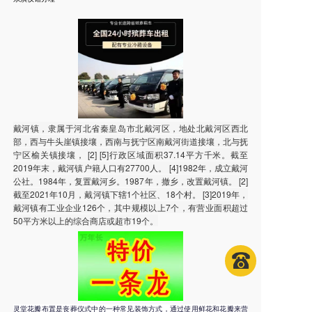
戴河镇，隶属于河北省秦皇岛市北戴河区，地处北戴河区西北
部，西与牛头崖镇接壤，西南与抚宁区南戴河街道接壤，北与抚
宁区榆关镇接壤， [2] [5]行政区域面积37.14平方千米。截至
2019年末，戴河镇户籍人口有27700人。 [4]1982年，成立戴河
公社。1984年，复置戴河乡。1987年，撤乡，改置戴河镇。 [2]
截至2021年10月，戴河镇下辖1个社区、18个村。 [3]2019年，
戴河镇有工业企业126个，其中规模以上7个，有营业面积超过
50平方米以上的综合商店或超市19个。
灵堂花瓣布置是丧葬仪式中的一种常见装饰方式，通过使用鲜花和花瓣来营