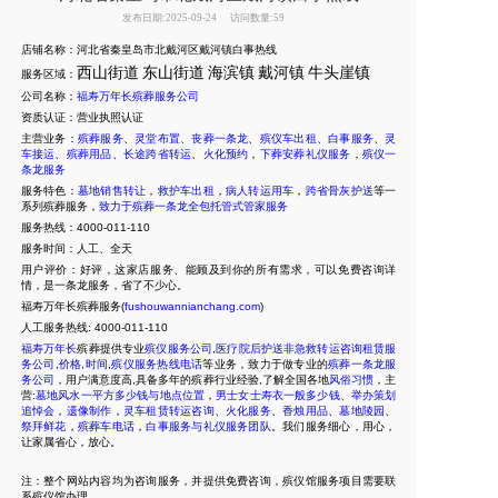
发布日期:2025-09-24
访问数量:59
店铺名称：河北省秦皇岛市北戴河区戴河镇白事热线
西山街道
东山街道
海滨镇
戴河镇
牛头崖镇
服务区域：
公司名称：
福寿万年长殡葬服务公司
资质认证：营业执照认证
主营业务：
殡葬服务
、
灵堂布置
、
丧葬一条龙
、
殡仪车出租
、
白事服务
、
灵
车接运
、
殡葬用品
、
长途跨省转运
、
火化预约
，
下葬安葬礼仪服务
，
殡仪一
条龙服务
服务特色：
墓地销售转让
，
救护车出租
，
病人转运用车
，
跨省骨灰护送
等一
系列殡葬服务，
致力于殡葬一条龙全包托管式管家服务
服务热线：4000-011-110
服务时间：人工、全天
用户评价：好评，这家店服务、能顾及到你的所有需求，可以免费咨询详
情，是一条龙服务，省了不少心。
福寿万年长殡葬服务(
fushouwannianchang.com
)
人工服务热线:
4000-011-110
福寿万年长
殡葬提供专业
殡仪服务公司
,
医疗院后护送非急救转运咨询租赁服
务公司
,
价格
,
时间
,
殡仪服务热线电话
等业务，致力于做专业的
殡葬一条龙服
务公司
，用户满意度高,具备多年的殡葬行业经验,了解全国各地
风俗习惯
，主
营:
墓地风水一平方多少钱与地点位置
，
男士女士寿衣一般多少钱
、
举办策划
追悼会
，
遗像制作
，
灵车租赁转运咨询
、
火化服务
、
香烛用品
、
墓地陵园
、
祭拜鲜花
，
殡葬车电话
，
白事服务与礼仪服务团队
。我们服务细心，用心，
让家属省心，放心。
注：整个网站内容均为咨询服务，并提供免费咨询，殡仪馆服务项目需要联
系殡仪馆办理