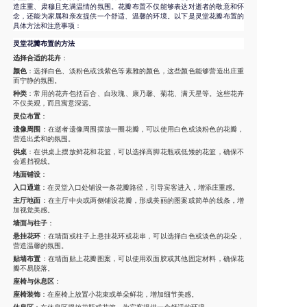
造庄重、肃穆且充满温情的氛围。花瓣布置不仅能够表达对逝者的敬意和怀
念，还能为家属和亲友提供一个舒适、温馨的环境。以下是灵堂花瓣布置的
具体方法和注意事项：
灵堂花瓣布置的方法
选择合适的花卉
：
颜色
：选择白色、淡粉色或浅紫色等素雅的颜色，这些颜色能够营造出庄重
而宁静的氛围。
种类
：常用的花卉包括百合、白玫瑰、康乃馨、菊花、满天星等。这些花卉
不仅美观，而且寓意深远。
灵位布置
：
遗像周围
：在逝者遗像周围摆放一圈花瓣，可以使用白色或淡粉色的花瓣，
营造出柔和的氛围。
供桌
：在供桌上摆放鲜花和花篮，可以选择高脚花瓶或低矮的花篮，确保不
会遮挡视线。
地面铺设
：
入口通道
：在灵堂入口处铺设一条花瓣路径，引导宾客进入，增添庄重感。
主厅地面
：在主厅中央或两侧铺设花瓣，形成美丽的图案或简单的线条，增
加视觉美感。
墙面与柱子
：
悬挂花环
：在墙面或柱子上悬挂花环或花串，可以选择白色或淡色的花朵，
营造温馨的氛围。
贴墙布置
：在墙面贴上花瓣图案，可以使用双面胶或其他固定材料，确保花
瓣不易脱落。
座椅与休息区
：
座椅装饰
：在座椅上放置小花束或单朵鲜花，增加细节美感。