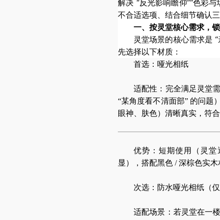
解决 “反光影响瞻仰”“色彩
不合适选项、结合细节确认
三
一、按灵堂核心需求，锁
灵堂场景的核心需求是 
先选择以下材质：
首选：哑光相纸
适配性：完全满足灵堂
“某角度看不清面部” 的问
眼神、肤色）清晰真实，符合亲
优势：短期使用（灵堂通
显），搭配黑色 / 深棕色
次选：防水哑光相纸（仅
适配场景：若灵堂在一