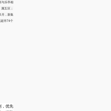
河与乐亭相
期，属五区；
年6月，新集
或超市74个
则，优先