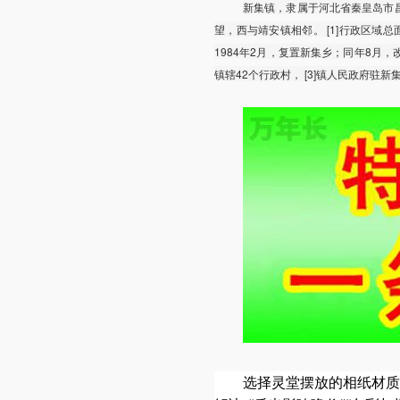
新集镇，隶属于河北省秦皇岛市
望，西与靖安镇相邻。 [1]行政区域总面积
1984年2月，复置新集乡；同年8月，改
镇辖42个行政村， [3]镇人民政府驻新
选择灵堂摆放的相纸材质