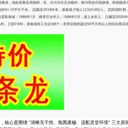
昌黎县，地处昌黎县西南部，东、北与马坨店乡毗邻，南与荒佃庄镇接壤，西南隔滦
91.12平方千米。 [2]截至2018年末，新集镇户籍人口为31352人。 [2]民国时
置新集镇；1988年1月，槐李庄乡并入；1996年3月，崖上乡并入。 [1]截至2020
集村。 [1]2018年，新集镇有工业企业8个；有营业面积超过50平方米以上的综合商店
，核心是围绕 “清晰无干扰、氛围肃穆、适配灵堂环境” 三大原