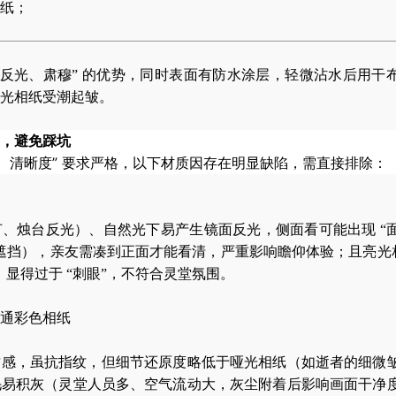
纸；
无反光、肃穆” 的优势，同时表面有防水涂层，轻微沾水后用干
光相纸受潮起皱。
，避免踩坑
围、清晰度” 要求严格，以下材质因存在明显缺陷，需直接排除：
、烛台反光）、自然光下易产生镜面反光，侧面看可能出现 “
遮挡），亲友需凑到正面才能看清，严重影响瞻仰体验；且亮光相
显得过于 “刺眼”，不符合灵堂氛围。
通彩色相纸
质感，虽抗指纹，但细节还原度略低于哑光相纸（如逝者的细微
毛易积灰（灵堂人员多、空气流动大，灰尘附着后影响画面干净