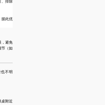
质、排除
，据此优
眼，避免
细节（如
碰也不明
供桌附近