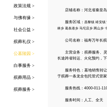
政策法规
>
店铺名称：河北省秦皇岛
与佛有缘
>
服务区域：
昌黎镇
靖安镇
林乡
葛条港乡
马坨店乡
两山乡
社会公益
>
公司名称：
福寿万年长殡
殡葬礼仪
>
主营业务：
殡葬服务
、
公墓陵园
>
长途跨省转运
、
火化预约
，
下
白事服务
>
服务特色：
墓地销售转
于殡葬一条龙全包托管式管家
殡葬用品
>
服务热线：4000-011-11
殡葬服务
>
服务时间：人工、全天