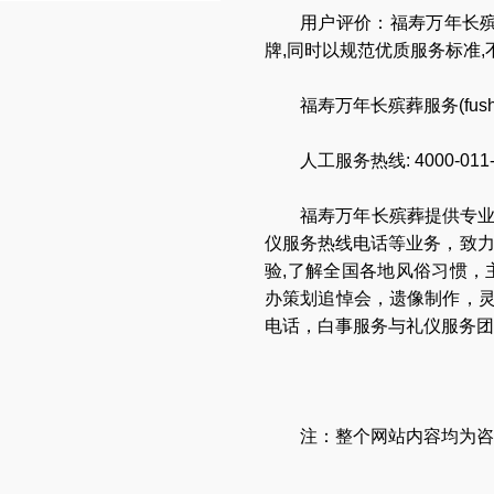
用户评价：福寿万年长殡
牌,同时以规范优质服务标准
福寿万年长殡葬服务(
fus
人工服务热线:
4000-011
福寿万年长
殡葬提供专
仪服务热线电话
等业务，致
验,了解全国各地
风俗习惯
，
办策划追悼会
，
遗像制作
，
电话
，
白事服务与礼仪服务团
注：整个网站内容均为咨