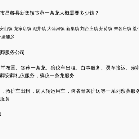
市昌黎县新集镇丧葬一条龙大概需要多少钱？
安山镇
龙家店镇
泥井镇
大蒲河镇
新集
镇
刘台庄镇
茹荷镇
朱各庄镇
荒
十里
铺乡
葬服务公司
灵堂布置
、
丧葬一条龙
、
殡仪车出租
、
白事服务
、
灵车接运
、
殡
葬安葬礼仪服务
，
殡仪一条龙服务
让
，
救护车出租
，
病人转运用车
，
跨省骨灰护送
等一系列殡葬服
服务
0