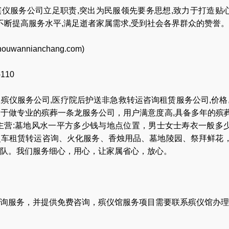
仪服务公司立足职责,突出为民服领先要务思想,致力于打造贴
,不断提高服务水平,满足逝者家属需求,受到社会各界群众的赞誉。
houwannianchang.com
)
-110
业
殡仪服务公司
,
医疗院后护送非急救转运咨询租赁服务公司
,
价格
力于做专业的
殡葬一条龙服务公司
，用户满意度高,具备多年的殡
主营:
墓地风水一平方多少钱与地点位置
，
男士女士寿衣一般多
灵车租赁转运咨询
、
火化服务
、
香烛用品
、
墓地陵园
、
祭拜鲜花
队
。我们服务细心，用心，让家属省心，放心。
询服务，并提供免费咨询，殡仪馆服务项目需要联系殡仪馆办理