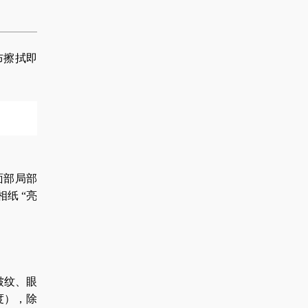
布擦拭即
面部局部
纸 “亮
皱纹、眼
度），除