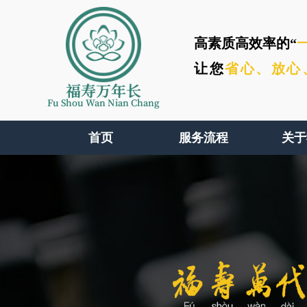
高素质高效率的“
让您
省心、
放心
福寿万年长
Fu Shou Wan Nian Chang
首页
服务流程
关于