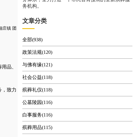
务机构。
文章分类
佃庄镇
团
全部(938)
政策法规(120)
与佛有缘(121)
葬用品
、
社会公益(118)
务，
致力
殡葬礼仪(118)
公墓陵园(116)
白事服务(116)
殡葬用品(115)