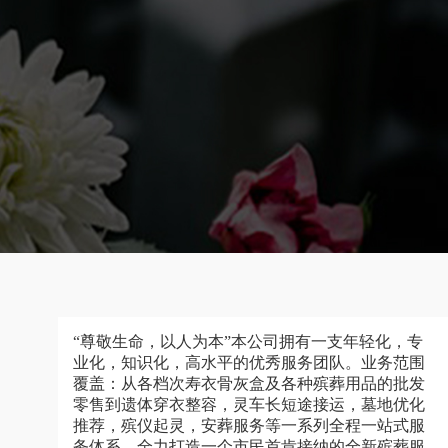
“尊敬生命，以人为本”本公司拥有一支年轻化，专
业化，知识化，高水平的优秀服务团队。业务范围
覆盖：从各档次寿衣骨灰盒及各种殡葬用品的批发
零售到遗体穿衣整容，灵车长短途接运，墓地优化
推荐，殡仪起灵，安葬服务等一系列全程一站式服
务体系，全力打造一个市民首肯接纳的全新殡葬服