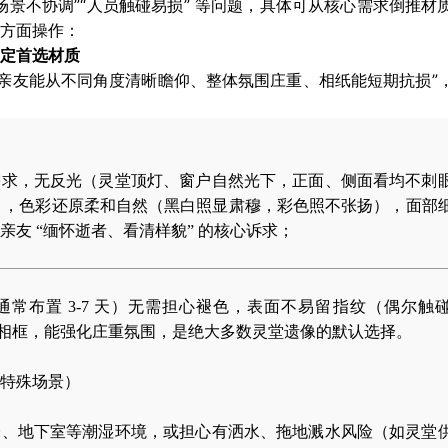
与场景不协调”“人员触碰易损” 等问题，具体可从
核心需求倒推材
方面操作：
定首选材质
“亲友能从不同角度清晰瞻仰、整体氛围庄重、相纸能短期抗损”
需求，无反光（灵堂顶灯、窗户自然光下，正面、侧面看均不刺
题），色彩还原柔和自然（黑白照显肃穆，彩色照不张扬），面部
友 “缅怀逝者、看清样貌” 的核心诉求；
常布置 3-7 天）无需担心褪色，表面不易留指纹（偶尔触
实木相框，能强化庄重氛围，是绝大多数灵堂遗像的默认选择。
特殊场景）
楼、地下室等潮湿环境，或担心有洒水、拖地溅水风险（如灵堂