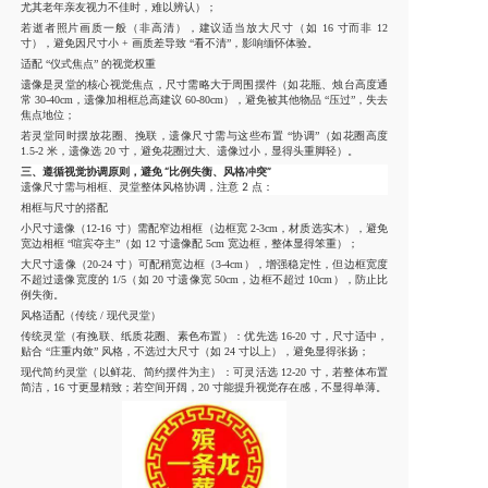
尤其老年亲友视力不佳时，难以辨认）；
若逝者照片画质一般（非高清），建议适当放大尺寸（如 16 寸而非 12
寸），避免因尺寸小 + 画质差导致 “看不清”，影响缅怀体验。
适配 “仪式焦点” 的视觉权重
遗像是灵堂的核心视觉焦点，尺寸需略大于周围摆件（如花瓶、烛台高度通
常 30-40cm，遗像加相框总高建议 60-80cm），避免被其他物品 “压过”，失去
焦点地位；
若灵堂同时摆放花圈、挽联，遗像尺寸需与这些布置 “协调”（如花圈高度
1.5-2 米，遗像选 20 寸，避免花圈过大、遗像过小，显得头重脚轻）。
三、遵循视觉协调原则，避免 “比例失衡、风格冲突”
遗像尺寸需与相框、灵堂整体风格协调，注意 2 点：
相框与尺寸的搭配
小尺寸遗像（12-16 寸）需配窄边相框（边框宽 2-3cm，材质选实木），避免
宽边相框 “喧宾夺主”（如 12 寸遗像配 5cm 宽边框，整体显得笨重）；
大尺寸遗像（20-24 寸）可配稍宽边框（3-4cm），增强稳定性，但边框宽度
不超过遗像宽度的 1/5（如 20 寸遗像宽 50cm，边框不超过 10cm），防止比
例失衡。
风格适配（传统 / 现代灵堂）
传统灵堂（有挽联、纸质花圈、素色布置）：优先选 16-20 寸，尺寸适中，
贴合 “庄重内敛” 风格，不选过大尺寸（如 24 寸以上），避免显得张扬；
现代简约灵堂（以鲜花、简约摆件为主）：可灵活选 12-20 寸，若整体布置
简洁，16 寸更显精致；若空间开阔，20 寸能提升视觉存在感，不显得单薄。