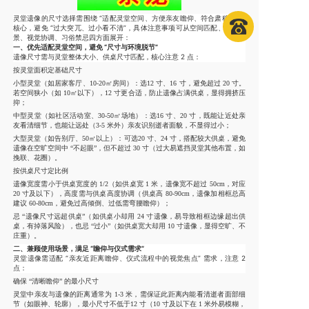
灵堂遗像的尺寸选择需围绕 “适配灵堂空间、方便亲友瞻仰、符合肃穆氛围”
核心，避免 “过大突兀、过小看不清”，具体注意事项可从
空间匹配、使用场
景、视觉协调、习俗禁忌
四方面展开：
一、优先适配灵堂空间，避免 “尺寸与环境脱节”
遗像尺寸需与灵堂整体大小、供桌尺寸匹配，核心注意 2 点：
按灵堂面积定基础尺寸
小型灵堂（如居家客厅、10-20㎡房间）：选
12 寸、16 寸
，避免超过 20 寸。
若空间狭小（如 10㎡以下），12 寸更合适，防止遗像占满供桌，显得拥挤压
抑；
中型灵堂（如社区活动室、30-50㎡场地）：选
16 寸、20 寸
，既能让近处亲
友看清细节，也能让远处（3-5 米外）亲友识别逝者面貌，不显得过小；
大型灵堂（如告别厅、50㎡以上）：可选
20 寸、24 寸
，搭配较大供桌，避免
遗像在空旷空间中 “不起眼”，但不超过 30 寸（过大易遮挡灵堂其他布置，如
挽联、花圈）。
按供桌尺寸定比例
遗像宽度需小于供桌宽度的 1/2（如供桌宽 1 米，遗像宽不超过 50cm，对应
20 寸及以下），高度需与供桌高度协调（供桌高 80-90cm，遗像加相框总高
建议 60-80cm，避免过高倾倒、过低需弯腰瞻仰）；
忌 “遗像尺寸远超供桌”（如供桌小却用 24 寸遗像，易导致相框边缘超出供
桌，有掉落风险），也忌 “过小”（如供桌宽大却用 10 寸遗像，显得空旷、不
庄重）。
二、兼顾使用场景，满足 “瞻仰与仪式需求”
灵堂遗像需适配 “亲友近距离瞻仰、仪式流程中的视觉焦点” 需求，注意 2
点：
确保 “清晰瞻仰” 的最小尺寸
灵堂中亲友与遗像的距离通常为 1-3 米，需保证此距离内能看清逝者面部细
节（如眼神、轮廓），最小尺寸不低于
12 寸
（10 寸及以下在 1 米外易模糊，