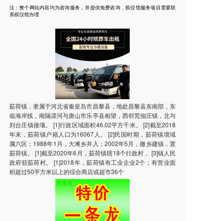
注：整个网站内容均为咨询服务，并提供免费咨询，殡仪馆服务项目需要联
系殡仪馆办理
茹荷镇，隶属于河北省秦皇岛市昌黎县，地处昌黎县东南部，东
临海岸线，南隔滦河与唐山市乐亭县相望，西邻荒佃庄镇，北与
刘台庄镇接壤。 [1]行政区域面积46.02平方千米。 [2]截至2018
年末，茹荷镇户籍人口为16067人。 [2]民国时期，茹荷镇境域
属六区；1988年1月，大滩乡并入；2002年5月，撤乡建镇，置
茹荷镇。 [1]截至2020年6月，茹荷镇辖18个行政村， [3]镇人民
政府驻茹荷村。 [1]2018年，茹荷镇有工业企业2个；有营业面
积超过50平方米以上的综合商店或超市36个