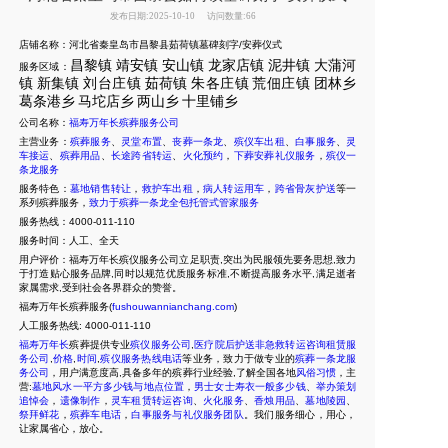
发布日期:2025-10-10
访问数量:66
店铺名称：河北省秦皇岛市昌黎县茹荷镇墓碑刻字/安葬仪式
昌黎镇
靖安镇
安山镇
龙家店镇
泥井镇
大蒲河
服务区域：
镇
新集
镇
刘台庄镇
茹荷镇
朱各庄镇
荒佃庄镇
团林乡
葛条港乡
马坨店乡
两山乡
十里
铺乡
公司名称：
福寿万年长殡葬服务公司
主营业务：
殡葬服务
、
灵堂布置
、
丧葬一条龙
、
殡仪车出租
、
白事服务
、
灵
车接运
、
殡葬用品
、
长途跨省转运
、
火化预约
，
下葬安葬礼仪服务
，
殡仪一
条龙服务
服务特色：
墓地销售转让
，
救护车出租
，
病人转运用车
，
跨省骨灰护送
等一
系列殡葬服务，
致力于殡葬一条龙全包托管式管家服务
服务热线：4000-011-110
服务时间：人工、全天
用户评价：福寿万年长殡仪服务公司立足职责,突出为民服领先要务思想,致力
于打造贴心服务品牌,同时以规范优质服务标准,不断提高服务水平,满足逝者
家属需求,受到社会各界群众的赞誉。
福寿万年长殡葬服务(
fushouwannianchang.com
)
人工服务热线:
4000-011-110
福寿万年长
殡葬提供专业
殡仪服务公司
,
医疗院后护送非急救转运咨询租赁服
务公司
,
价格
,
时间
,
殡仪服务热线电话
等业务，致力于做专业的
殡葬一条龙服
务公司
，用户满意度高,具备多年的殡葬行业经验,了解全国各地
风俗习惯
，主
营:
墓地风水一平方多少钱与地点位置
，
男士女士寿衣一般多少钱
、
举办策划
追悼会
，
遗像制作
，
灵车租赁转运咨询
、
火化服务
、
香烛用品
、
墓地陵园
、
祭拜鲜花
，
殡葬车电话
，
白事服务与礼仪服务团队
。我们服务细心，用心，
让家属省心，放心。