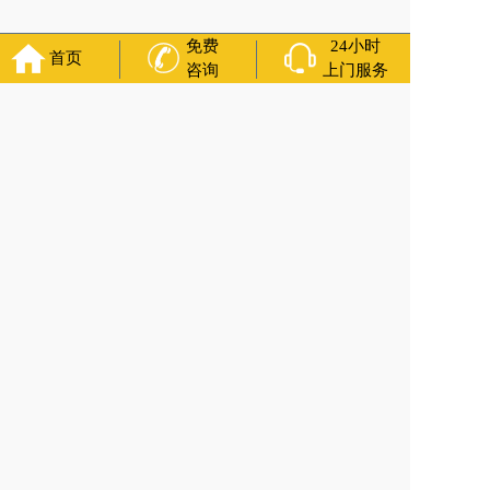
免费
24小时
首页
咨询
上门服务
友情链接：
殡葬服务
苏州丧葬公司
石家庄殡葬一条龙
长沙殡
葬服务公司
南昌青山湖白事公司
呼和浩特灵车出租公司
哈尔
滨道里区丧葬用品
西宁城东区白事服务
潍坊奎文区白事
乳山
寿衣店铺
杭州上城区灵堂布置
沈阳浑南区殡葬平台
中国墓地
网
中国非急救转运网
网站建设
中国殡葬一条龙网
中国救护车
网
葬花店
葬花服务网
玉林殡葬服务
福寿万年长
官方公众号
400-000-1116
各城市均有服务人员上门服务