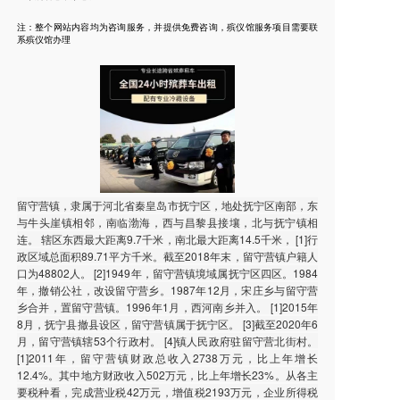
注：整个网站内容均为咨询服务，并提供免费咨询，殡仪馆服务项目需要联
系殡仪馆办理
留守营镇，隶属于河北省秦皇岛市抚宁区，地处抚宁区南部，东
与牛头崖镇相邻，南临渤海，西与昌黎县接壤，北与抚宁镇相
连。 辖区东西最大距离9.7千米，南北最大距离14.5千米， [1]行
政区域总面积89.71平方千米。截至2018年末，留守营镇户籍人
口为48802人。 [2]1949年，留守营镇境域属抚宁区四区。1984
年，撤销公社，改设留守营乡。1987年12月，宋庄乡与留守营
乡合并，置留守营镇。1996年1月，西河南乡并入。 [1]2015年
8月，抚宁县撤县设区，留守营镇属于抚宁区。 [3]截至2020年6
月，留守营镇辖53个行政村。 [4]镇人民政府驻留守营北街村。
[1]2011年，留守营镇财政总收入2738万元，比上年增长
12.4%。其中地方财政收入502万元，比上年增长23%。从各主
要税种看，完成营业税42万元，增值税2193万元，企业所得税