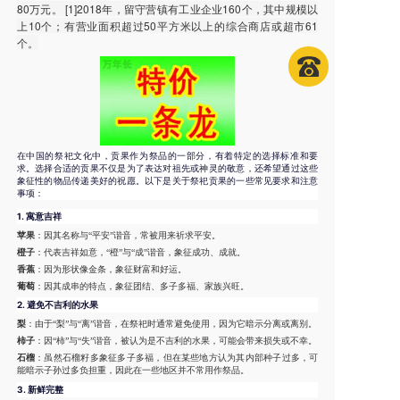
80万元。 [1]2018年，留守营镇有工业企业160个，其中规模以
上10个；有营业面积超过50平方米以上的综合商店或超市61
个。
在中国的祭祀文化中，贡果作为祭品的一部分，有着特定的选择标准和要
求。选择合适的贡果不仅是为了表达对祖先或神灵的敬意，还希望通过这些
象征性的物品传递美好的祝愿。以下是关于祭祀贡果的一些常见要求和注意
事项：
1.
寓意吉祥
苹果
：因其名称与“平安”谐音，常被用来祈求平安。
橙子
：代表吉祥如意，“橙”与“成”谐音，象征成功、成就。
香蕉
：因为形状像金条，象征财富和好运。
葡萄
：因其成串的特点，象征团结、多子多福、家族兴旺。
2.
避免不吉利的水果
梨
：由于“梨”与“离”谐音，在祭祀时通常避免使用，因为它暗示分离或离别。
柿子
：因“柿”与“失”谐音，被认为是不吉利的水果，可能会带来损失或不幸。
石榴
：虽然石榴籽多象征多子多福，但在某些地方认为其内部种子过多，可
能暗示子孙过多负担重，因此在一些地区并不常用作祭品。
3.
新鲜完整