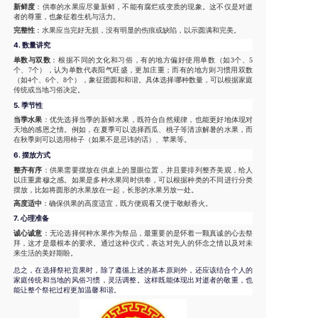
新鲜度
：供奉的水果应尽量新鲜，不能有腐烂或变质的现象。这不仅是对逝
者的尊重，也象征着生机与活力。
完整性
：水果应当完好无损，没有明显的伤痕或缺陷，以示圆满和完美。
4.
数量讲究
单数与双数
：根据不同的文化和习俗，有的地方偏好使用单数（如3个、5
个、7个），认为单数代表阳气旺盛，更加庄重；而有的地方则习惯用双数
（如4个、6个、8个），象征团圆和和谐。具体选择哪种数量，可以根据家庭
传统或当地习俗决定。
5.
季节性
当季水果
：优先选择当季的新鲜水果，既符合自然规律，也能更好地体现对
天地的感恩之情。例如，在夏季可以选择西瓜、桃子等清凉解暑的水果，而
在秋季则可以选用柿子（如果不是忌讳的话）、苹果等。
6.
摆放方式
整齐有序
：供果需要摆放在供桌上的显眼位置，并且要排列整齐美观，给人
以庄重肃穆之感。如果是多种水果同时供奉，可以根据种类的不同进行分类
摆放，比如将圆形的水果放在一起，长形的水果另放一处。
高度适中
：确保供果的高度适宜，既方便观看又便于敬献香火。
7.
心理准备
诚心诚意
：无论选择何种水果作为祭品，最重要的是怀着一颗真诚的心去祭
拜，这才是最根本的要求。通过这种仪式，表达对先人的怀念之情以及对未
来生活的美好期盼。
总之，在选择祭祀贡果时，除了遵循上述的基本原则外，还应该结合个人的
家庭传统和当地的风俗习惯，灵活调整。这样既能体现出对逝者的敬重，也
能让整个祭祀过程更加温馨和谐。