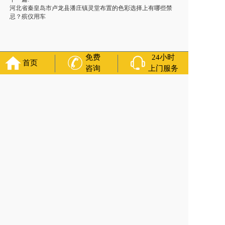
河北省秦皇岛市卢龙县潘庄镇灵堂布置的色彩选择上有哪些禁
忌？殡仪用车
免费
24小时
首页
咨询
上门服务
友情链接：
殡葬服务
苏州丧葬公司
石家庄殡葬一条龙
长沙殡
葬服务公司
南昌青山湖白事公司
呼和浩特灵车出租公司
哈尔
滨道里区丧葬用品
西宁城东区白事服务
潍坊奎文区白事
乳山
寿衣店铺
杭州上城区灵堂布置
沈阳浑南区殡葬平台
中国墓地
网
中国非急救转运网
网站建设
中国殡葬一条龙网
中国救护车
网
葬花店
葬花服务网
玉林殡葬服务
福寿万年长
官方公众号