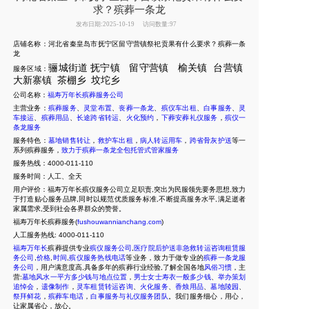
求？殡葬一条龙
发布日期:2025-10-19
访问数量:97
店铺名称：河北省秦皇岛市抚宁区留守营镇祭祀贡果有什么要求？殡葬一条
龙
骊城街道
抚宁镇
留守营镇
榆关镇
台营镇
服务区域：
大新寨镇
茶棚乡
坟坨乡
公司名称：
福寿万年长殡葬服务公司
主营业务：
殡葬服务
、
灵堂布置
、
丧葬一条龙
、
殡仪车出租
、
白事服务
、
灵
车接运
、
殡葬用品
、
长途跨省转运
、
火化预约
，
下葬安葬礼仪服务
，
殡仪一
条龙服务
服务特色：
墓地销售转让
，
救护车出租
，
病人转运用车
，
跨省骨灰护送
等一
系列殡葬服务，
致力于殡葬一条龙全包托管式管家服务
服务热线：4000-011-110
服务时间：人工、全天
用户评价：福寿万年长殡仪服务公司立足职责,突出为民服领先要务思想,致力
于打造贴心服务品牌,同时以规范优质服务标准,不断提高服务水平,满足逝者
家属需求,受到社会各界群众的赞誉。
福寿万年长殡葬服务(
fushouwannianchang.com
)
人工服务热线:
4000-011-110
福寿万年长
殡葬提供专业
殡仪服务公司
,
医疗院后护送非急救转运咨询租赁服
务公司
,
价格
,
时间
,
殡仪服务热线电话
等业务，致力于做专业的
殡葬一条龙服
务公司
，用户满意度高,具备多年的殡葬行业经验,了解全国各地
风俗习惯
，主
营:
墓地风水一平方多少钱与地点位置
，
男士女士寿衣一般多少钱
、
举办策划
追悼会
，
遗像制作
，
灵车租赁转运咨询
、
火化服务
、
香烛用品
、
墓地陵园
、
祭拜鲜花
，
殡葬车电话
，
白事服务与礼仪服务团队
。我们服务细心，用心，
让家属省心，放心。