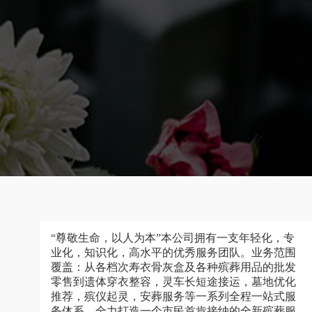
“尊敬生命，以人为本”本公司拥有一支年轻化，专
业化，知识化，高水平的优秀服务团队。业务范围
覆盖：从各档次寿衣骨灰盒及各种殡葬用品的批发
零售到遗体穿衣整容，灵车长短途接运，墓地优化
推荐，殡仪起灵，安葬服务等一系列全程一站式服
务体系，全力打造一个市民首肯接纳的全新殡葬服