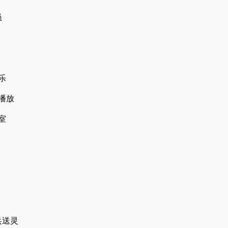
员
乐
册播放
室
兵送灵