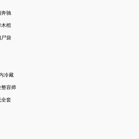
档奔驰
华木棺
档尸袋
天内冷藏
专业整容师
花全套