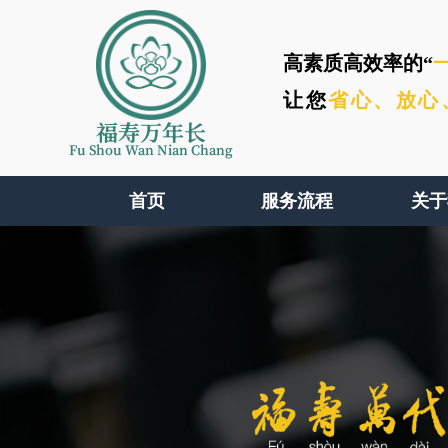
高素质高效率的“
让您
省心、
放心
福寿万年长
Fu Shou Wan Nian Chang
首页
服务流程
关于