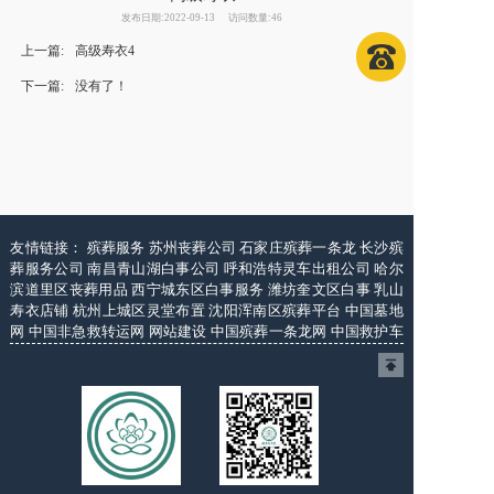
发布日期:2022-09-13
访问数量:46
上一篇:
高级寿衣4
下一篇:
没有了！
友情链接：
殡葬服务
苏州丧葬公司
石家庄殡葬一条龙
长沙殡
葬服务公司
南昌青山湖白事公司
呼和浩特灵车出租公司
哈尔
滨道里区丧葬用品
西宁城东区白事服务
潍坊奎文区白事
乳山
寿衣店铺
杭州上城区灵堂布置
沈阳浑南区殡葬平台
中国墓地
网
中国非急救转运网
网站建设
中国殡葬一条龙网
中国救护车
网
葬花店
葬花服务网
玉林殡葬服务