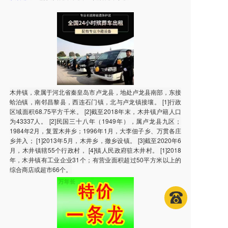
木井镇，隶属于河北省秦皇岛市卢龙县，地处卢龙县南部，东接
蛤泊镇，南邻昌黎县，西连石门镇，北与卢龙镇接壤。 [1]行政
区域面积68.75平方千米。 [2]截至2018年末，木井镇户籍人口
为43337人。 [2]民国三十八年（1949年），属卢龙县九区；
1984年2月，复置木井乡；1996年1月，大李佃子乡、万贯各庄
乡并入； [1]2013年5月，木井乡，撤乡设镇。 [3]截至2020年6
月，木井镇辖55个行政村， [4]镇人民政府驻木井村。 [1]2018
年，木井镇有工业企业31个；有营业面积超过50平方米以上的
综合商店或超市66个。