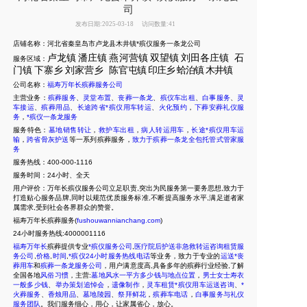
司
发布日期:2025-03-18
访问数量:41
店铺名称：河北省秦皇岛市卢龙县木井镇*殡仪服务一条龙公司
卢龙镇
潘庄镇
燕河营镇
双望镇
刘田各庄镇
石
服务区域：
门镇
下寨乡
刘家营乡
陈官
屯镇
印庄乡
蛤泊镇
木井镇
公司名称：
福寿万年长殡葬服务公司
主营业务：
殡葬服务
、
灵堂布置
、
丧葬一条龙
、
殡仪车出租
、
白事服务
、
灵
车接运
、
殡葬用品
、
长途跨省*殡仪用车转运
、
火化预约
，
下葬安葬礼仪服
务
，
*殡仪一条龙服务
服务特色：
墓地销售转让
，
救护车出租
，
病人转运用车
，
长途*殡仪用车运
输
，
跨省骨灰护送
等一系列殡葬服务，
致力于殡葬一条龙全包托管式管家服
务
服务热线：400-000-1116
服务时间：24小时、全天
用户评价：万年长殡仪服务公司立足职责,突出为民服务第一要务思想,致力于
打造贴心服务品牌,同时以规范优质服务标准,不断提高服务水平,满足逝者家
属需求,受到社会各界群众的赞誉。
福寿万年长殡葬服务(
fushouwannianchang.com
)
24
小时服务热线:4000001116
福寿万年长
殡葬提供专业
*殡仪服务公司
,
医疗院后护送非急救转运咨询租赁服
务公司
,
价格
,
时间
,
*殡仪24小时服务热线电话
等业务，致力于专业的
运送*丧
葬用车
和
殡葬一条龙服务公司
，用户满意度高,具备多年的殡葬行业经验,了解
全国各地
风俗习惯
，主营:
墓地风水一平方多少钱与地点位置
，
男士女士寿衣
一般多少钱
、
举办策划追悼会
，
遗像制作
，
灵车租赁*殡仪用车运送咨询
、
*
火葬服务
、
香烛用品
、
墓地陵园
、
祭拜鲜花
，
殡葬车电话
，
白事服务与礼仪
服务团队
。我们服务细心，用心，让家属省心，放心
。