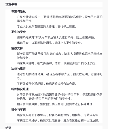
注意事项
尊重与隐私
：
在整个接运过程中，要保持高度的尊重和隐私保护，避免不必要的
曝光和干扰。
专业人员应穿着整洁的工作服，言行举止庄重。
卫生与安全
：
使用消毒液对*殡仪用车和运输工具进行消毒，防止细菌传播。
佩戴手套、口罩等防护用品，确保个人卫生和安全。
情感支持
：
逝者家属可能处于极度悲痛的状态，随车人员应提供适当的情感支
持和安慰。
与家属沟通时，语气要温和、体贴，尽量减少他们的心理负担。
法律与规定
：
遵守当地的法律法规，确保所有手续齐全，如死亡证明、运输许可
等。
了解并遵守交通规则，确保运输过程合法合规。
特殊情况处理
：
对于因意外事故或其他原因导致的特殊*殡仪用车，需采取额外的防
护措施，确保*殡仪用车的完整性和安全性。
如有传染病风险，需按照公共卫生部门的要求进行特殊处理。
设备与车辆
：
确保灵车内部干净整洁，配备必要的设施，如担架、冷藏设备等。
车辆应定期维护，确保其性能良好，避免在运输过程中出现故障。
结语