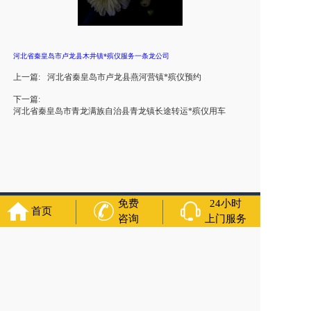
河北省秦皇岛市卢龙县木井镇*殡仪服务一条龙公司
上一篇:
河北省秦皇岛市卢龙县燕河营镇*殡仪预约
下一篇:
河北省秦皇岛市青龙满族自治县青龙镇长途转运*殡仪用车
免费
24小时
首页
友情链接：
殡葬服务
苏州丧葬公司
石家庄殡葬一条龙
长沙殡
咨询
上门服务
葬服务公司
南昌青山湖白事公司
呼和浩特灵车出租公司
哈尔
滨道里区丧葬用品
西宁城东区白事服务
潍坊奎文区白事
乳山
寿衣店铺
杭州上城区灵堂布置
沈阳浑南区殡葬平台
中国墓地
网
中国非急救转运网
网站建设
中国殡葬一条龙网
中国救护车
网
葬花店
葬花服务网
玉林殡葬服务