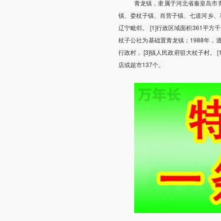
青龙镇，隶属于河北省秦皇岛市
镇、娄杖子镇、肖营子镇、七道河乡、
辽宁毗邻。 [1]行政区域面积361平方千
杖子公社为基础置青龙镇；1988年，逃
行政村， [3]镇人民政府驻大杖子村。
店或超市137个。