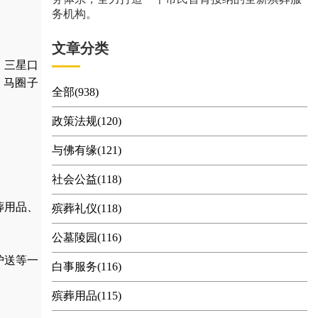
务机构。
文章分类
、三星口
、马圈子
全部(938)
政策法规(120)
与佛有缘(121)
社会公益(118)
葬用品
、
殡葬礼仪(118)
公墓陵园(116)
护送
等一
白事服务(116)
殡葬用品(115)