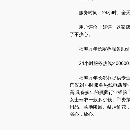
服务时间：24小时、全
用户评价：好评，这家
了不少心。
福寿万年长殡葬服务(
fus
24
小时服务热线:4000001
福寿万年长
殡葬提供专
殡仪24小时服务热线电话
等
高,具备多年的殡葬行业经验
女士寿衣一般多少钱
、
举办
用品
、
墓地陵园
、
祭拜鲜花
省心，放心
。