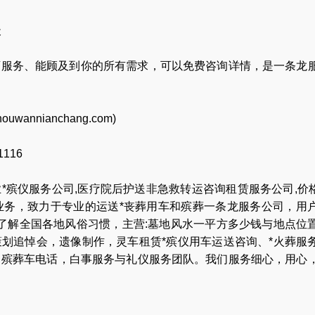
天
店服务、能顾及到你的所有需求，可以免费咨询详情，是一条龙
houwannianchang.com
)
116
业
*殡仪服务公司
,
医疗院后护送非急救转运咨询租赁服务公司
,
价
业务，致力于专业的
运送*丧葬用车
和
殡葬一条龙服务公司
，用
,了解全国各地
风俗习惯
，主营:
墓地风水一平方多少钱与地点位
策划追悼会
，
遗像制作
，
灵车租赁*殡仪用车运送咨询
、
*火葬服
，
殡葬车电话
，
白事服务与礼仪服务团队
。我们服务细心，用心