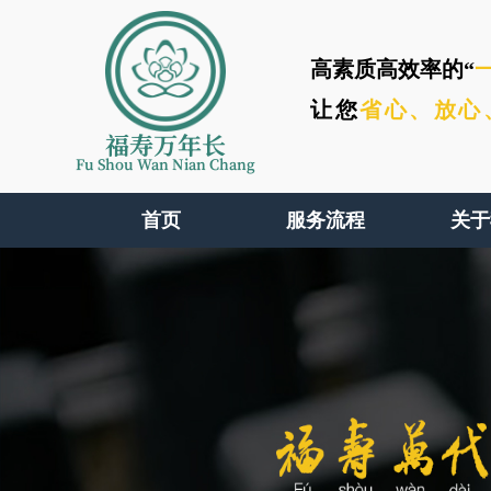
高素质高效率的“
让您
省心、
放心
福寿万年长
Fu Shou Wan Nian Chang
首页
服务流程
关于