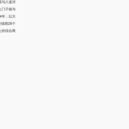
西与八道河
土门子镇与
84年，以大
龙镇辖28个
以上的综合商