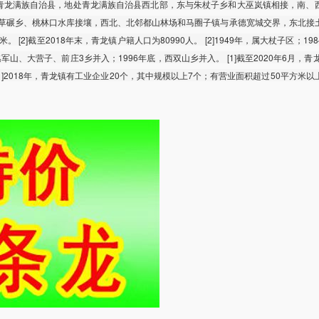
青龙满族自治县，地处青龙满族自治县西北部，东与朱杖子乡和大巫岚镇相接，南、
草碾乡、桃林口水库接壤，西北、北邻都山林场和马圈子镇与承德宽城交界，东北接
米。 [2]截至2018年末，青龙镇户籍人口为80990人。 [2]1949年，属大杖子区；19
军山、大营子、前庄3乡并入；1996年底，西双山乡并入。 [1]截至2020年6月，青
 [1]2018年，青龙镇有工业企业20个，其中规模以上7个；有营业面积超过50平方米