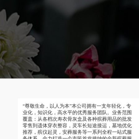
“尊敬生命，以人为本”本公司拥有一支年轻化，专
业化，知识化，高水平的优秀服务团队。业务范围
覆盖：从各档次寿衣骨灰盒及各种殡葬用品的批发
零售到遗体穿衣整容，灵车长短途接运，墓地优化
推荐，殡仪起灵，安葬服务等一系列全程一站式服
务体系，全力打造一个市民首肯接纳的全新殡葬服