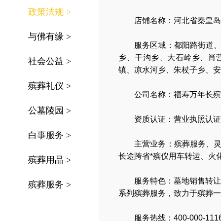
政策法规
>
店铺名称：河北省秦皇岛
与佛有缘
>
服务区域：
都阳路街道
乡、干沟乡、大石岭乡、肖
社会公益
>
镇、凉水河乡、朱杖子乡、安
殡葬礼仪
>
公司名称：
福寿万年长殡
公墓陵园
>
资质认证：营业执照认证
白事服务
>
主营业务：
殡葬服务
、
长途跨省*殡仪用车转运
、
火
殡葬用品
>
服务特色：
墓地销售转让
殡葬服务
>
系列殡葬服务，
致力于殡葬一
服务热线：400-000-111