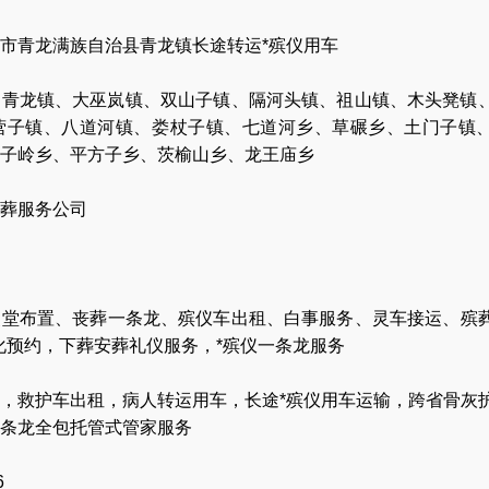
市青龙满族自治县青龙镇长途转运*殡仪用车
、青龙镇、大巫岚镇、双山子镇、隔河头镇、祖山镇、木头凳镇
营子镇、八道河镇、娄杖子镇、七道河乡、草碾乡、土门子镇
子岭乡、平方子乡、茨榆山乡、龙王庙乡
葬服务公司
灵堂布置
、
丧葬一条龙
、
殡仪车出租
、
白事服务
、
灵车接运
、
殡
化预约
，
下葬安葬礼仪服务
，
*殡仪一条龙服务
，
救护车出租
，
病人转运用车
，
长途*殡仪用车运输
，
跨省骨灰
条龙全包托管式管家服务
6