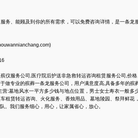
店服务、能顾及到你的所有需求，可以免费咨询详情，是一条龙
houwannianchang.com
)
16
业
殡仪服务公司
,
医疗院后护送非急救转运咨询租赁服务公司
,
价格
力于做专业的
殡葬一条龙服务公司
，用户满意度高,具备多年的殡
主营:
墓地风水一平方多少钱与地点位置
，
男士女士寿衣一般多
灵车租赁转运咨询
、
火化服务
、
香烛用品
、
墓地陵园
、
祭拜鲜花
队
。我们服务细心，用心，让家属省心，放心。