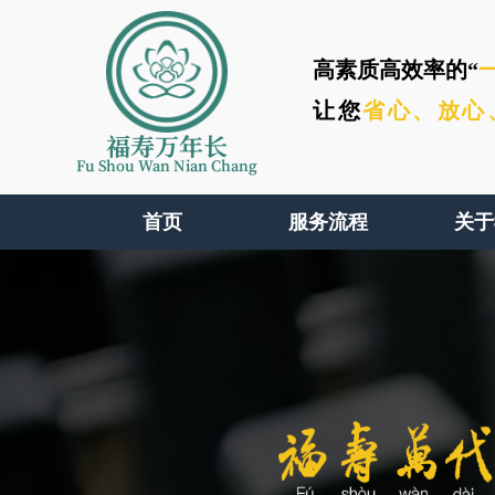
高素质高效率的“
让您
省心、
放心
福寿万年长
Fu Shou Wan Nian Chang
首页
服务流程
关于