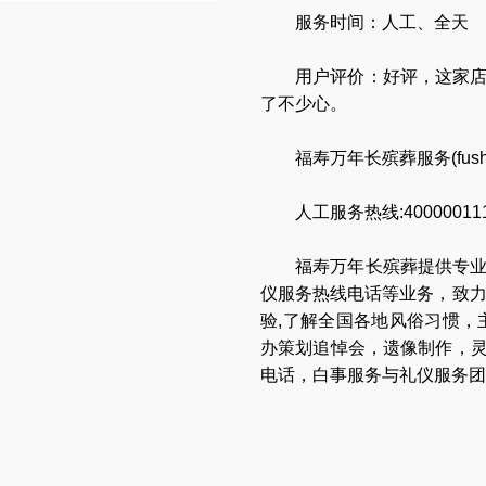
服务时间：人工、全天
用户评价：好评，这家
了不少心。
福寿万年长殡葬服务(
fus
人工服务热线:40000011
福寿万年长
殡葬提供专
仪服务热线电话
等业务，致
验,了解全国各地
风俗习惯
，
办策划追悼会
，
遗像制作
，
电话
，
白事服务与礼仪服务团