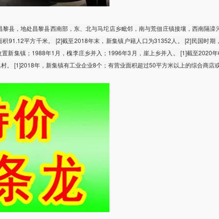
昌黎县，地处昌黎县西南部，东、北与马坨店乡毗邻，南与荒佃庄镇接壤，西南隔滦
91.12平方千米。 [2]截至2018年末，新集镇户籍人口为31352人。 [2]民国时
置新集镇；1988年1月，槐李庄乡并入；1996年3月，崖上乡并入。 [1]截至2020
集村。 [1]2018年，新集镇有工业企业8个；有营业面积超过50平方米以上的综合商店