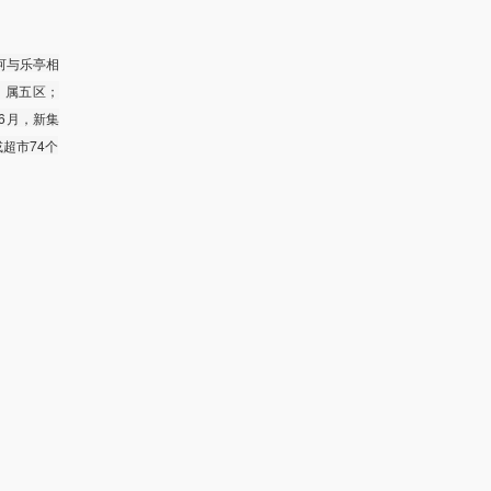
河与乐亭相
期，属五区；
年6月，新集
或超市74个