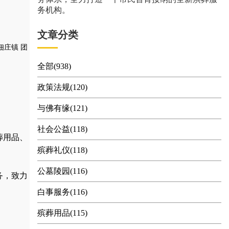
务机构。
文章分类
佃庄镇
团
全部(938)
政策法规(120)
与佛有缘(121)
社会公益(118)
葬用品
、
殡葬礼仪(118)
公墓陵园(116)
务，
致力
白事服务(116)
殡葬用品(115)