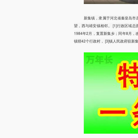
新集镇，隶属于河北省秦皇岛市
望，西与靖安镇相邻。 [1]行政区域总面积
1984年2月，复置新集乡；同年8月，改
镇辖42个行政村， [3]镇人民政府驻新