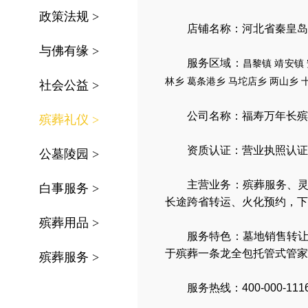
政策法规
>
店铺名称：河北省秦皇岛
与佛有缘
>
服务区域：
昌黎镇
靖安镇
林乡
葛条港乡
马坨店乡
两山乡
社会公益
>
公司名称：
福寿万年长殡
殡葬礼仪
>
资质认证：营业执照认证
公墓陵园
>
主营业务：
殡葬服务
、
白事服务
>
长途跨省转运
、
火化预约
，
下
殡葬用品
>
服务特色：
墓地销售转
于殡葬一条龙全包托管式管家
殡葬服务
>
服务热线：400-000-111