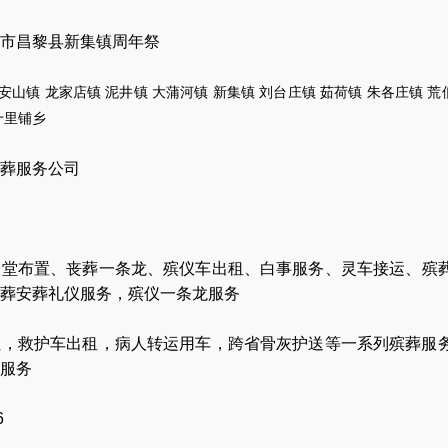
市昌黎县新集镇周年祭
安山镇
龙家店镇
泥井镇
大蒲河镇
新集
镇
刘台庄镇
茹荷镇
朱各庄镇
荒
十里
铺乡
葬服务公司
灵堂布置
、
丧葬一条龙
、
殡仪车出租
、
白事服务
、
灵车接运
、
殡
葬安葬礼仪服务
，
殡仪一条龙服务
让
，
救护车出租
，
病人转运用车
，
跨省骨灰护送
等一系列殡葬服
服务
6