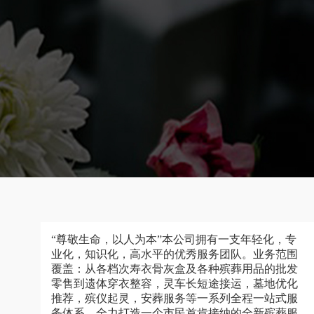
“尊敬生命，以人为本”本公司拥有一支年轻化，专
业化，知识化，高水平的优秀服务团队。业务范围
覆盖：从各档次寿衣骨灰盒及各种殡葬用品的批发
零售到遗体穿衣整容，灵车长短途接运，墓地优化
推荐，殡仪起灵，安葬服务等一系列全程一站式服
务体系，全力打造一个市民首肯接纳的全新殡葬服