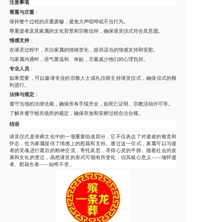
注意事项
尊重与庄重
：
保持整个过程的庄重肃穆，避免大声喧哗或不当行为。
尊重逝者及其家属的文化背景和宗教信仰，确保请灵仪式符合其意愿。
情感支持
：
在请灵过程中，关注家属的情绪变化，提供适当的情感支持和安慰。
与家属沟通时，语气要温和、体贴，尽量减少他们的心理负担。
专业人员
：
如果需要，可以邀请专业的宗教人士或礼仪师主持请灵仪式，确保仪式的顺
利进行。
法律与规定
：
遵守当地的法律法规，确保所有手续齐全，如死亡证明、宗教活动许可等。
了解并遵守相关场所的规定，确保存放和安葬过程合法合规。
结语
请灵仪式是丧葬文化中的一项重要组成部分，它不仅表达了对逝者的敬意和
怀念，也为家属提供了情感上的慰藉和支持。通过这一仪式，家属可以与逝
者的灵魂进行最后的精神交流，寄托哀思，寻得心灵的平静。随着社会的发
展和文化的变迁，虽然请灵的形式可能有所变化，但其核心意义——缅怀逝
者、慰藉生者——始终不变。