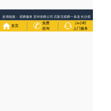
友情链接：
殡葬服务
苏州丧葬公司
石家庄殡葬一条龙
长沙殡
葬服务公司
南昌青山湖白事公司
呼和浩特灵车出租公司
哈尔
免费
24小时
首页
滨道里区丧葬用品
西宁城东区白事服务
潍坊奎文区白事
乳山
咨询
上门服务
寿衣店铺
杭州上城区灵堂布置
沈阳浑南区殡葬平台
中国墓地
网
中国非急救转运网
网站建设
中国殡葬一条龙网
中国救护车
网
葬花店
葬花服务网
玉林殡葬服务
福寿万年长
官方公众号
400-000-1116
各城市均有服务人员上门服务
24小时上门服务