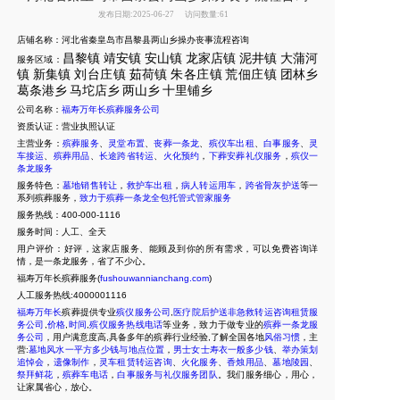
发布日期:2025-06-27
访问数量:61
店铺名称：河北省秦皇岛市昌黎县两山乡操办丧事流程咨询
昌黎镇
靖安镇
安山镇
龙家店镇
泥井镇
大蒲河
服务区域：
镇
新集
镇
刘台庄镇
茹荷镇
朱各庄镇
荒佃庄镇
团林乡
葛条港乡
马坨店乡
两山乡
十里
铺乡
公司名称：
福寿万年长殡葬服务公司
资质认证：营业执照认证
主营业务：
殡葬服务
、
灵堂布置
、
丧葬一条龙
、
殡仪车出租
、
白事服务
、
灵
车接运
、
殡葬用品
、
长途跨省转运
、
火化预约
，
下葬安葬礼仪服务
，
殡仪一
条龙服务
服务特色：
墓地销售转让
，
救护车出租
，
病人转运用车
，
跨省骨灰护送
等一
系列殡葬服务，
致力于殡葬一条龙全包托管式管家服务
服务热线：400-000-1116
服务时间：人工、全天
用户评价：好评，这家店服务、能顾及到你的所有需求，可以免费咨询详
情，是一条龙服务，省了不少心。
福寿万年长殡葬服务(
fushouwannianchang.com
)
人工服务热线:4000001116
福寿万年长
殡葬提供专业
殡仪服务公司
,
医疗院后护送非急救转运咨询租赁服
务公司
,
价格
,
时间
,
殡仪服务热线电话
等业务，致力于做专业的
殡葬一条龙服
务公司
，用户满意度高,具备多年的殡葬行业经验,了解全国各地
风俗习惯
，主
营:
墓地风水一平方多少钱与地点位置
，
男士女士寿衣一般多少钱
、
举办策划
追悼会
，
遗像制作
，
灵车租赁转运咨询
、
火化服务
、
香烛用品
、
墓地陵园
、
祭拜鲜花
，
殡葬车电话
，
白事服务与礼仪服务团队
。我们服务细心，用心，
让家属省心，放心。