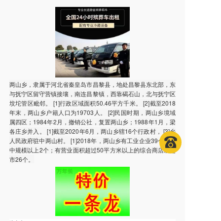
两山乡，隶属于河北省秦皇岛市昌黎县，地处昌黎县东北部，东
与抚宁区留守营镇接壤，南连昌黎镇，西靠碣石山，北与抚宁区
坟坨管区毗邻。 [1]行政区域面积50.46平方千米。 [2]截至2018
年末，两山乡户籍人口为19703人。 [2]民国时期，两山乡境域
属四区；1984年2月，撤销公社，复置两山乡；1988年1月，梁
各庄乡并入。 [1]截至2020年6月，两山乡辖16个行政村， [3]乡
人民政府驻中两山村。 [1]2018年，两山乡有工业企业39个，其
中规模以上2个；有营业面积超过50平方米以上的综合商店或超
市26个。