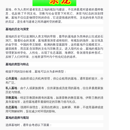
墓地，作为人类对逝者安息之地的规划与建设，不仅承载着对逝者的最终敬
意，也反映了不同文化、宗教与社会背景下对死亡、来世与纪念的深刻理
解。墓地不仅仅是物理空间的存在，它还是情感的寄托、文化的传承与历史
的见证，是生者与逝者之间跨越时空的桥梁。
墓地的历史与演变
墓地的历史可以追溯到人类文明的早期，最早的墓地多为简单的土坑或岩石
洞穴。随着社会的发展，墓地逐渐演变成有组织、有规划的场所，如古埃及
的金字塔、中国的帝王陵寝、欧洲的教堂墓园等，这些墓地不仅规模宏大，
建筑精美，而且富含深厚的文化与宗教意义。进入现代社会，墓地的规划与
管理更加科学化、人性化，出现了生态墓园、海葬区、骨灰墙等多种形式，
反映了人们对环保、土地资源节约与个性化纪念的追求。
墓地的类型与特点
根据不同的划分标准，墓地可以分为多种类型：
公共墓地
：由政府或公共机构管理，供公众租用的墓地，通常面积较大，分
布广泛。
私人墓地
：由个人或家族拥有，仅供家族成员使用的墓地，往往承载着家族
历史与情感。
宗教墓地
：特定宗教团体拥有的墓地，如基督教的教堂墓地、伊斯兰教的清
真寺墓地等，这些墓地通常遵循特定的宗教习俗与礼仪。
生态墓地
：强调环保理念，采用自然葬法，如树葬、草葬，不使用墓碑或使
用可降解材料，旨在减少对环境的影响。
墓地的选择与规划
选择墓地时，通常会考虑以下因素：