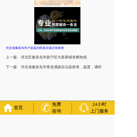
河北省秦皇岛市卢龙县刘田各庄镇迁坟捡骨
上一篇:
河北区秦皇岛市抚宁区大新寨镇丧葬热线
下一篇:
河北省秦皇岛市青龙满族自治县捡骨，超度，诵经
免费
24小时
首页
咨询
上门服务
友情链接：
殡葬服务
苏州丧葬公司
石家庄殡葬一条龙
长沙殡
葬服务公司
南昌青山湖白事公司
呼和浩特灵车出租公司
哈尔
滨道里区丧葬用品
西宁城东区白事服务
潍坊奎文区白事
乳山
寿衣店铺
杭州上城区灵堂布置
沈阳浑南区殡葬平台
中国墓地
网
中国非急救转运网
网站建设
中国殡葬一条龙网
中国救护车