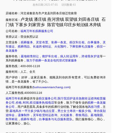
发布日期:2025-07-05
访问数量:61
店铺名称：河北省秦皇岛市卢龙县刘田各庄镇迁坟捡骨
卢龙镇
潘庄镇
燕河营镇
双望镇
刘田各庄镇
石
服务区域：
门镇
下寨乡
刘家营乡
陈官
屯镇
印庄乡
蛤泊镇
木井镇
公司名称：
福寿万年长殡葬服务公司
资质认证：营业执照认证
主营业务：
殡葬服务
、
灵堂布置
、
丧葬一条龙
、
殡仪车出租
、
白事服务
、
灵
车接运
、
殡葬用品
、
长途跨省转运
、
火化预约
，
下葬安葬礼仪服务
，
殡仪一
条龙服务
服务特色：
墓地销售转让
，
救护车出租
，
病人转运用车
，
跨省骨灰护送
等一
系列殡葬服务，
致力于殡葬一条龙全包托管式管家服务
服务热线：400-000-1116
服务时间：人工、全天
用户评价：好评，这家店服务、能顾及到你的所有需求，可以免费咨询详
情，是一条龙服务，省了不少心。
福寿万年长殡葬服务(
fushouwannianchang.com
)
人工服务热线:4000001116
福寿万年长
殡葬提供专业
殡仪服务公司
,
医疗院后护送非急救转运咨询租赁服
务公司
,
价格
,
时间
,
殡仪服务热线电话
等业务，致力于做专业的
殡葬一条龙服
务公司
，用户满意度高,具备多年的殡葬行业经验,了解全国各地
风俗习惯
，主
营:
墓地风水一平方多少钱与地点位置
，
男士女士寿衣一般多少钱
、
举办策划
追悼会
，
遗像制作
，
灵车租赁转运咨询
、
火化服务
、
香烛用品
、
墓地陵园
、
祭拜鲜花
，
殡葬车电话
，
白事服务与礼仪服务团队
。我们服务细心，用心，
让家属省心，放心。