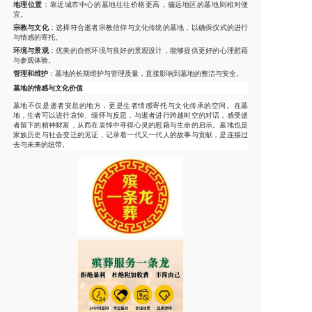
地理位置
：靠近城市中心的墓地往往价格更高，偏远地区的墓地则相对便
宜。
宗教与文化
：选择符合逝者宗教信仰与文化传统的墓地，以确保仪式的进行
与情感的寄托。
环境与景观
：优美的自然环境与良好的景观设计，能够提供更好的心理慰藉
与参观体验。
管理和维护
：墓地的长期维护与管理质量，直接影响到墓地的整洁与安全。
墓地的情感与文化价值
墓地不仅是逝者安息的地方，更是生者情感寄托与文化传承的空间。在墓
地，生者可以进行哀悼、缅怀与反思，与逝者进行跨越时空的对话，感受逝
者留下的精神财富，从而在哀悼中寻得心灵的慰藉与生命的启示。墓地也是
家族历史与社会变迁的见证，记录着一代又一代人的故事与贡献，是连接过
去与未来的纽带。